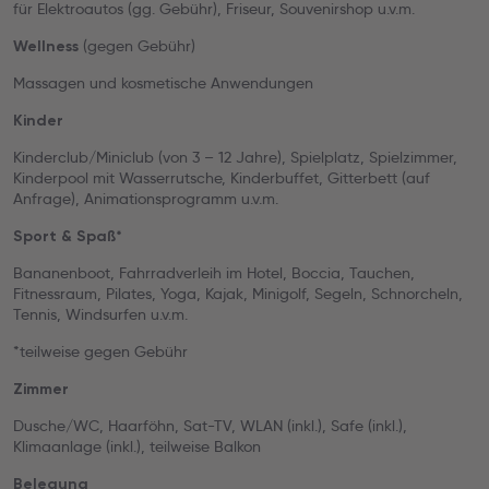
für Elektroautos (gg. Gebühr), Friseur, Souvenirshop u.v.m.
(gegen Gebühr)
Wellness
Massagen und kosmetische Anwendungen
Kinder
Kinderclub/Miniclub (von 3 – 12 Jahre), Spielplatz, Spielzimmer,
Kinderpool mit Wasserrutsche, Kinderbuffet, Gitterbett (auf
Anfrage), Animationsprogramm u.v.m.
Sport & Spaß*
Bananenboot, Fahrradverleih im Hotel, Boccia, Tauchen,
Fitnessraum, Pilates, Yoga, Kajak, Minigolf, Segeln, Schnorcheln,
Tennis, Windsurfen u.v.m.
*teilweise gegen Gebühr
Zimmer
Dusche/WC, Haarföhn, Sat-TV, WLAN (inkl.), Safe (inkl.),
Klimaanlage (inkl.), teilweise Balkon
Belegung