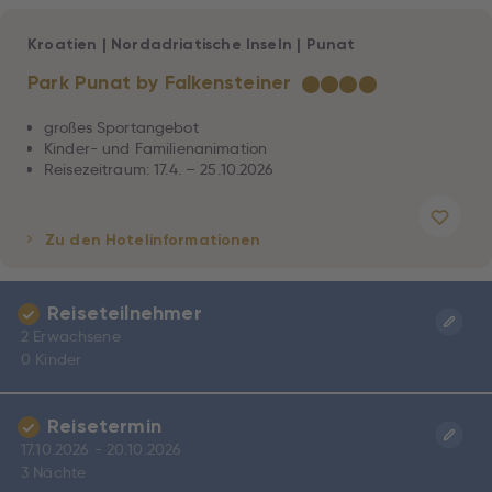
Kroatien
|
Nordadriatische Inseln
|
Punat
Park Punat by Falkensteiner
★
★
★
★
großes Sportangebot
Kinder- und Familienanimation
Reisezeitraum: 17.4. – 25.10.2026
Zu den Hotelinformationen
Reiseteilnehmer
2 Erwachsene
0 Kinder
Reisetermin
17.10.2026 - 20.10.2026
3 Nächte