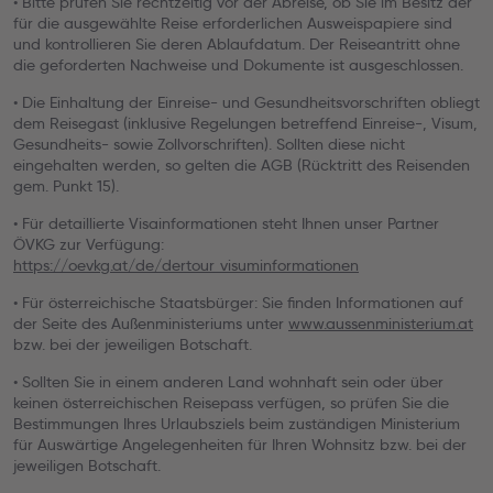
• Bitte prüfen Sie rechtzeitig vor der Abreise, ob Sie im Besitz der
für die ausgewählte Reise erforderlichen Ausweispapiere sind
und kontrollieren Sie deren Ablaufdatum. Der Reiseantritt ohne
die geforderten Nachweise und Dokumente ist ausgeschlossen.
• Die Einhaltung der Einreise- und Gesundheitsvorschriften obliegt
dem Reisegast (inklusive Regelungen betreffend Einreise-, Visum,
Gesundheits- sowie Zollvorschriften). Sollten diese nicht
eingehalten werden, so gelten die AGB (Rücktritt des Reisenden
gem. Punkt 15).
• Für detaillierte Visainformationen steht Ihnen unser Partner
ÖVKG zur Verfügung:
https://oevkg.at/de/dertour_visuminformationen
• Für österreichische Staatsbürger: Sie finden Informationen auf
der Seite des Außenministeriums unter
www.aussenministerium.at
bzw. bei der jeweiligen Botschaft.
• Sollten Sie in einem anderen Land wohnhaft sein oder über
keinen österreichischen Reisepass verfügen, so prüfen Sie die
Bestimmungen Ihres Urlaubsziels beim zuständigen Ministerium
für Auswärtige Angelegenheiten für Ihren Wohnsitz bzw. bei der
jeweiligen Botschaft.