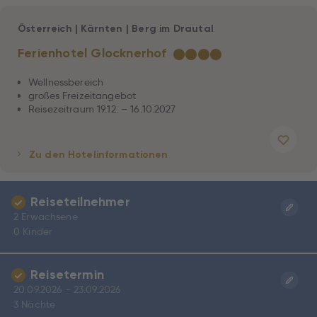
Österreich
|
Kärnten
|
Berg im Drautal
Ferienhotel Glocknerhof
★
★
★
★
Wellnessbereich
großes Freizeitangebot
Reisezeitraum 19.12. – 16.10.2027
Zu den Hotelinformationen
Reiseteilnehmer
2 Erwachsene
0 Kinder
Reisetermin
20.09.2026 - 23.09.2026
3 Nächte