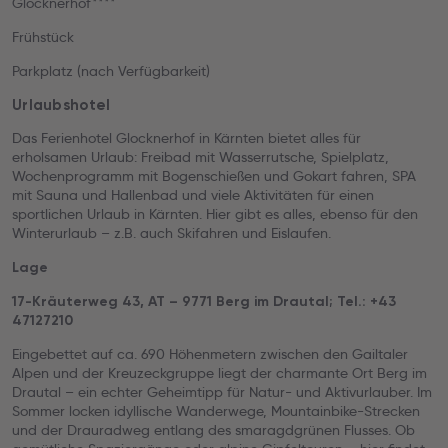
Glocknerhof****
Frühstück
Parkplatz (nach Verfügbarkeit)
Urlaubshotel
Das Ferienhotel Glocknerhof in Kärnten bietet alles für
erholsamen Urlaub: Freibad mit Wasserrutsche, Spielplatz,
Wochenprogramm mit Bogenschießen und Gokart fahren, SPA
mit Sauna und Hallenbad und viele Aktivitäten für einen
sportlichen Urlaub in Kärnten. Hier gibt es alles, ebenso für den
Winterurlaub – z.B. auch Skifahren und Eislaufen.
Lage
17-Kräuterweg 43, AT – 9771 Berg im Drautal; Tel.: +43
47127210
Eingebettet auf ca. 690 Höhenmetern zwischen den Gailtaler
Alpen und der Kreuzeckgruppe liegt der charmante Ort Berg im
Drautal – ein echter Geheimtipp für Natur- und Aktivurlauber. Im
Sommer locken idyllische Wanderwege, Mountainbike-Strecken
und der Drauradweg entlang des smaragdgrünen Flusses. Ob