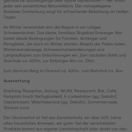
gemütliche Spaziergänge oder alpine Gipfeltouren – hier findet
jeder sein persönliches Naturerlebnis. Der nahegelegene
Badesee Greifenburg sorgt für erfrischende Abkühlung an heißen
Tagen.
Im Winter verwandelt sich die Region in ein ruhiges
Schneemärchen. Das kleine, familiäre Skigebiet Emberger Alm
bietet ideale Bedingungen für Familien, Anfänger und
Paragleiter, die auch im Winter starten. Abseits der Pisten laden
Winterwanderwege, Schneeschuhwanderungen und
Langlaufloipen zum Entschleunigen ein. Zum nächsten Skilift und
Skischule ca. 400m, zur Emberger Alm ca. 12km.
Zum Zentrum Berg im Drautal ca. 400m, zum Bahnhof ca. 2km.
Ausstattung
Empfang/Rezeption, Aufzug, WLAN, Restaurant, Bar, Café,
Parkplatz (nach Verfügbarkeit), E-Ladestation (gg. Gebühr),
Gepäckraum, Wäscheservice (gg. Gebühr), Sonnenterrasse,
Skiraum u.v.m.
Der Glocknerhof ist Teil des Zametterhofs, ein über 500 Jahre
altes bäuerliches Anwesen, ein guter Teil der verarbeiteten
Produkte kommt aus eigener Landwirtschaft oder direkt von den