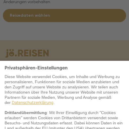
Änderungen vorbehalten.
Reisedaten wählen
Warum jö?
Service
jö Bonus Club Partner