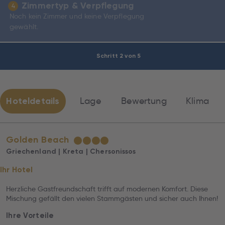
Zimmertyp & Verpflegung
4
Noch kein Zimmer und keine Verpflegung
gewählt.
Schritt 2 von 5
Hoteldetails
Lage
Bewertung
Klima
Golden Beach
★
★
★
★
Griechenland | Kreta | Chersonissos
Ihr Hotel
Herzliche Gastfreundschaft trifft auf modernen Komfort. Diese
Mischung gefällt den vielen Stammgästen und sicher auch Ihnen!
Ihre Vorteile