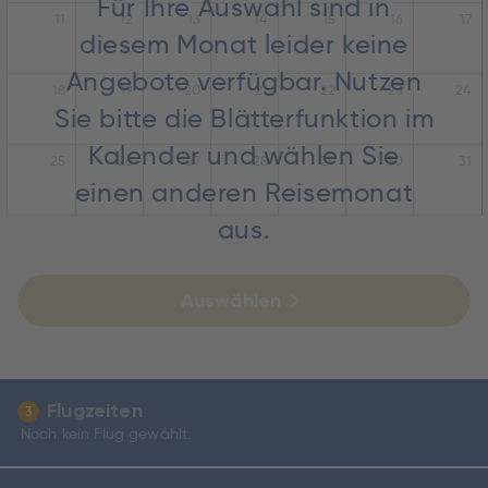
Für Ihre Auswahl sind in
11
12
13
14
15
16
17
diesem Monat leider keine
Angebote verfügbar. Nutzen
18
19
20
21
22
23
24
Sie bitte die Blätterfunktion im
Kalender und wählen Sie
25
26
27
28
29
30
31
einen anderen Reisemonat
aus.
Auswählen
Flugzeiten
3
Noch kein Flug gewählt.