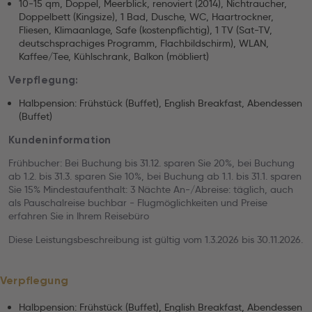
10-15 qm, Doppel, Meerblick, renoviert (2014), Nichtraucher,
Doppelbett (Kingsize), 1 Bad, Dusche, WC, Haartrockner,
Fliesen, Klimaanlage, Safe (kostenpflichtig), 1 TV (Sat-TV,
deutschsprachiges Programm, Flachbildschirm), WLAN,
Kaffee/Tee, Kühlschrank, Balkon (möbliert)
Verpflegung:
Halbpension: Frühstück (Buffet), English Breakfast, Abendessen
(Buffet)
Kundeninformation
Frühbucher: Bei Buchung bis 31.12. sparen Sie 20%, bei Buchung
ab 1.2. bis 31.3. sparen Sie 10%, bei Buchung ab 1.1. bis 31.1. sparen
Sie 15% Mindestaufenthalt: 3 Nächte An-/Abreise: täglich, auch
als Pauschalreise buchbar - Flugmöglichkeiten und Preise
erfahren Sie in Ihrem Reisebüro
Diese Leistungsbeschreibung ist gültig vom 1.3.2026 bis 30.11.2026.
Verpflegung
Halbpension: Frühstück (Buffet), English Breakfast, Abendessen