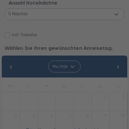
Anzahl Hotelnächte
5 Nächte
mit Transfer
Wählen Sie Ihren gewünschten Anreisetag.
Mai 2026
Mo
Di
Mi
Do
Fr
Sa
So
1
2
3
4
5
6
7
8
9
10