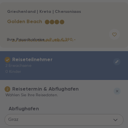
Griechenland
|
Kreta
|
Chersonissos
Golden Beach
★
★
★
★
Ihre Pauschalreise
p.P. ab € 390,-
Zu den Hotelinformationen
Reiseteilnehmer
2 Erwachsene
0 Kinder
Reisetermin & Abflughafen
2
Wählen Sie Ihre Reisedaten.
Abflughafen
Graz