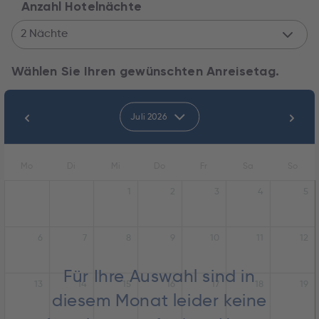
Anzahl Hotelnächte
2 Nächte
Wählen Sie Ihren gewünschten Anreisetag.
Juli 2026
Mo
Di
Mi
Do
Fr
Sa
So
1
2
3
4
5
6
7
8
9
10
11
12
Für Ihre Auswahl sind in
13
14
15
16
17
18
19
diesem Monat leider keine