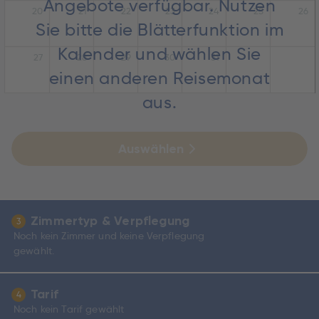
Angebote verfügbar. Nutzen
20
21
22
23
24
25
26
Sie bitte die Blätterfunktion im
Kalender und wählen Sie
27
28
29
30
31
einen anderen Reisemonat
aus.
Auswählen
Zimmertyp & Verpflegung
3
Noch kein Zimmer und keine Verpflegung
gewählt.
Tarif
4
Noch kein Tarif gewählt