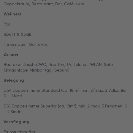
Gepäckraum, Restaurant, Bar, Café u.v.m.
Wellness
Pool
Sport & Spaß
Fitnessraum, Golf u.v.m.
Zimmer
Bad bzw. Dusche/WC, Haarfön, TV, Telefon, WLAN, Safe,
Klimaanlage, Minibar (gg. Gebühr)
Belegung
DG1 Doppelzimmer Standard (ca. 18m²): min. 2/max. 2 Vollzahler,
0 – 1 Kind
DS1 Doppelzimmer Superior (ca. 18m²): min. 2/max. 3 Personen, 0
– 2 Kinder
Verpflegung
Frühstücksbuffet