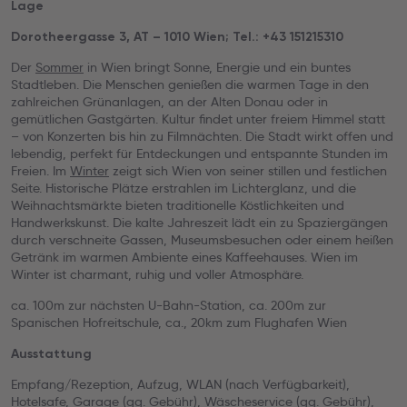
Lage
Dorotheergasse 3, AT – 1010 Wien; Tel.: +43 151215310
Der
Sommer
in Wien bringt Sonne, Energie und ein buntes
Stadtleben. Die Menschen genießen die warmen Tage in den
zahlreichen Grünanlagen, an der Alten Donau oder in
gemütlichen Gastgärten. Kultur findet unter freiem Himmel statt
– von Konzerten bis hin zu Filmnächten. Die Stadt wirkt offen und
lebendig, perfekt für Entdeckungen und entspannte Stunden im
Freien. Im
Winter
zeigt sich Wien von seiner stillen und festlichen
Seite. Historische Plätze erstrahlen im Lichterglanz, und die
Weihnachtsmärkte bieten traditionelle Köstlichkeiten und
Handwerkskunst. Die kalte Jahreszeit lädt ein zu Spaziergängen
durch verschneite Gassen, Museumsbesuchen oder einem heißen
Getränk im warmen Ambiente eines Kaffeehauses. Wien im
Winter ist charmant, ruhig und voller Atmosphäre.
ca. 100m zur nächsten U-Bahn-Station, ca. 200m zur
Spanischen Hofreitschule, ca., 20km zum Flughafen Wien
Ausstattung
Empfang/Rezeption, Aufzug, WLAN (nach Verfügbarkeit),
Hotelsafe, Garage (gg. Gebühr), Wäscheservice (gg. Gebühr),