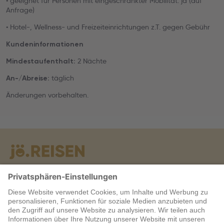
• geeignet für Personen mit eingeschränkter Mobilität: ja (auf
Anfrage)
• Hotel-, Wellness- und Freizeiteinrichtungen z.T. gegen Gebühr
Kundeninformationen
2 Nächte
Mindestaufenthalt:
täglich
An-/Abreise:
Änderungen vorbehalten.
Warum jö?
Service