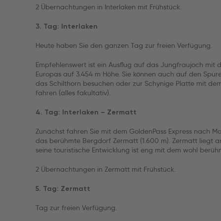
2 Übernachtungen in Interlaken mit Frühstück.
3. Tag: Interlaken
Heute haben Sie den ganzen Tag zur freien Verfügung.
Empfehlenswert ist ein Ausflug auf das Jungfraujoch mit
Europas auf 3.454 m Höhe. Sie können auch auf den Spu
das Schilthorn besuchen oder zur Schynige Platte mit de
fahren (alles fakultativ).
4. Tag: Interlaken – Zermatt
Zunächst fahren Sie mit dem GoldenPass Express nach Mont
das berühmte Bergdorf Zermatt (1.600 m). Zermatt liegt 
seine touristische Entwicklung ist eng mit dem wohl berüh
2 Übernachtungen in Zermatt mit Frühstück.
5. Tag: Zermatt
Tag zur freien Verfügung.