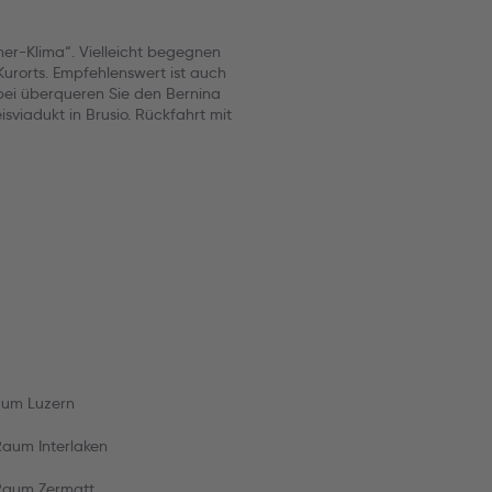
r-Klima“. Vielleicht begegnen
urorts. Empfehlenswert ist auch
abei überqueren Sie den Bernina
viadukt in Brusio. Rückfahrt mit
Raum Luzern
Raum Interlaken
 Raum Zermatt