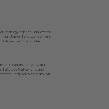
 der höchstgelegenen Bahnstation
ren von James Bond wandeln und
m Botanischer Alpengarten
reux. Weiterfahrt via Visp in
am Fuße des Matterhorns und
mtesten Berg der Welt verknüpft.