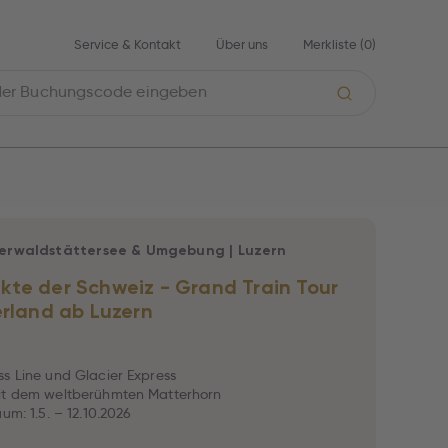
Service & Kontakt
Über uns
Merkliste (
0
)
ierwaldstättersee & Umgebung
|
Luzern
te der Schweiz - Grand Train Tour
erland ab Luzern
s Line und Glacier Express
it dem weltberühmten Matterhorn
um: 1.5. – 12.10.2026