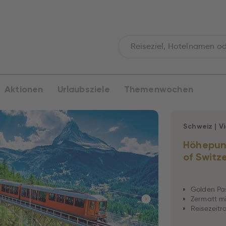
Aktionen
Urlaubsziele
Themenwochen
Schweiz
|
V
Höhepunk
of Switz
Golden Pas
Zermatt m
Reisezeitra