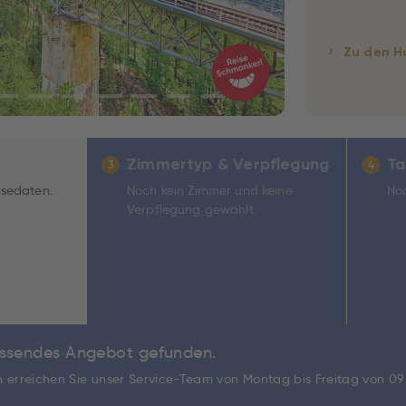
Zu den H
Zimmertyp & Verpflegung
Ta
3
4
isedaten.
Noch kein Zimmer und keine
Noc
Verpflegung gewählt.
passendes Angebot gefunden.
ch erreichen Sie unser Service-Team von Montag bis Freitag von 0