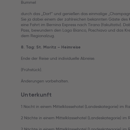
Bummel
durch das „Dorf“ und genießen das einmalige „Champagne
Sie ja dabei einem der zahlreichen bekannten Gäste des K
eine Fahrt im Bernina Express nach Tirano (fakultativ). D
Pass, bewundern den Lago Bianco, Poschiavo und das Kreis
dem Regionalzug.
8. Tag: St. Moritz – Heimreise
Ende der Reise und individuelle Abreise.
(Frühstück).
Änderungen vorbehalten.
Unterkunft
1 Nacht in einem Mittelklassehotel (Landeskategorie) im 
2 Nächte in einem Mittelklassehotel (Landeskategorie) im 
2 Nächte in einem Mittelklassehotel (Landeskategorie) im