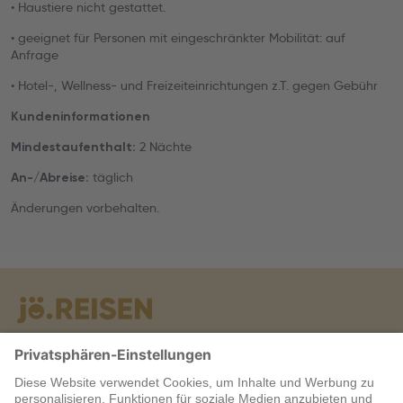
• Haustiere nicht gestattet.
• geeignet für Personen mit eingeschränkter Mobilität: auf
Anfrage
• Hotel-, Wellness- und Freizeiteinrichtungen z.T. gegen Gebühr
Kundeninformationen
2 Nächte
Mindestaufenthalt:
täglich
An-/Abreise:
Änderungen vorbehalten.
Warum jö?