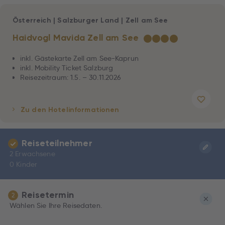
Österreich
|
Salzburger Land
|
Zell am See
Haidvogl Mavida Zell am See
★
★
★
★
inkl. Gästekarte Zell am See-Kaprun
inkl. Mobility Ticket Salzburg
Reisezeitraum: 1.5. – 30.11.2026
Zu den Hotelinformationen
Reiseteilnehmer
2 Erwachsene
0 Kinder
Reisetermin
2
Wählen Sie Ihre Reisedaten.