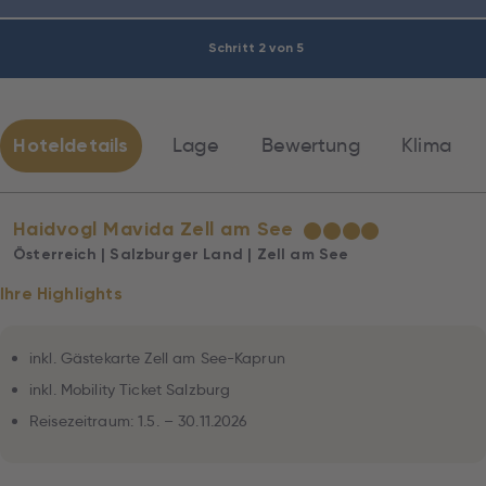
Schritt 2 von 5
Hoteldetails
Lage
Bewertung
Klima
Haidvogl Mavida Zell am See
★
★
★
★
Österreich | Salzburger Land | Zell am See
Ihre Highlights
inkl. Gästekarte Zell am See-Kaprun
inkl. Mobility Ticket Salzburg
Reisezeitraum: 1.5. – 30.11.2026