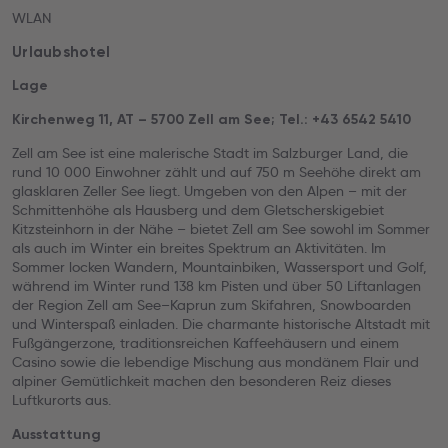
WLAN
Urlaubshotel
Lage
Kirchenweg 11, AT – 5700 Zell am See; Tel.: +43 6542 5410
Zell am See ist eine malerische Stadt im Salzburger Land, die
rund 10 000 Einwohner zählt und auf 750 m Seehöhe direkt am
glasklaren Zeller See liegt. Umgeben von den Alpen – mit der
Schmittenhöhe als Hausberg und dem Gletscherskigebiet
Kitzsteinhorn in der Nähe – bietet Zell am See sowohl im Sommer
als auch im Winter ein breites Spektrum an Aktivitäten. Im
Sommer locken Wandern, Mountainbiken, Wassersport und Golf,
während im Winter rund 138 km Pisten und über 50 Liftanlagen
der Region Zell am See–Kaprun zum Skifahren, Snowboarden
und Winterspaß einladen. Die charmante historische Altstadt mit
Fußgängerzone, traditionsreichen Kaffeehäusern und einem
Casino sowie die lebendige Mischung aus mondänem Flair und
alpiner Gemütlichkeit machen den besonderen Reiz dieses
Luftkurorts aus.
Ausstattung