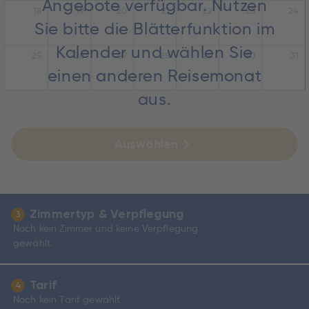
Angebote verfügbar. Nutzen
18
19
20
21
22
23
24
Sie bitte die Blätterfunktion im
Kalender und wählen Sie
25
26
27
28
29
30
31
einen anderen Reisemonat
aus.
Auswählen
Zimmertyp & Verpflegung
3
Noch kein Zimmer und keine Verpflegung
gewählt.
Tarif
4
Noch kein Tarif gewählt