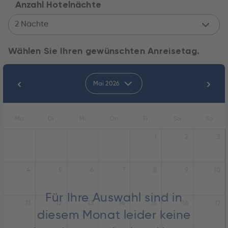
Anzahl Hotelnächte
2 Nächte
Wählen Sie Ihren gewünschten Anreisetag.
Mai 2026
Mo
Di
Mi
Do
Fr
Sa
So
1
2
3
4
5
6
7
8
9
10
Für Ihre Auswahl sind in
11
12
13
14
15
16
17
diesem Monat leider keine