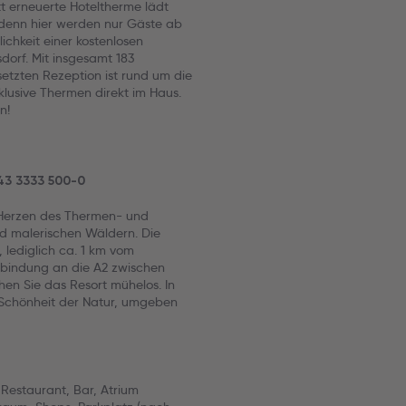
t erneuerte Hoteltherme lädt
denn hier werden nur Gäste ab
chkeit einer kostenlosen
orf. Mit insgesamt 183
etzten Rezeption ist rund um die
klusive Thermen direkt im Haus.
n!
+43 3333 500-0
m Herzen des Thermen- und
 malerischen Wäldern. Die
, lediglich ca. 1 km vom
nbindung an die A2 zwischen
en Sie das Resort mühelos. In
 Schönheit der Natur, umgeben
Restaurant, Bar, Atrium