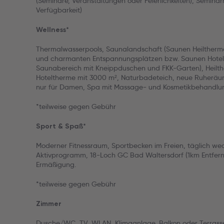
(Seminare, Veranstaltungen oder Feierlichkeiten), Semina
Verfügbarkeit)
Wellness*
Thermalwasserpools, Saunalandschaft (Saunen Heiltherm
und charmanten Entspannungsplätzen bzw. Saunen Hotel
Saunabereich mit Kneippduschen und FKK-Garten), Heilt
Hoteltherme mit 3000 m², Naturbadeteich, neue Ruherä
nur für Damen, Spa mit Massage- und Kosmetikbehandl
*teilweise gegen Gebühr
Sport & Spaß*
Moderner Fitnessraum, Sportbecken im Freien, täglich we
Aktivprogramm, 18-Loch GC Bad Waltersdorf (1km Entfer
Ermäßigung.
*teilweise gegen Gebühr
Zimmer
Dusche/WC, TV, WLAN, Klimaanlage, Balkon oder Terrass