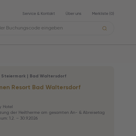
Service & Kontakt
Über uns
Merkliste (
0
)
|
Steiermark
|
Bad Waltersdorf
men Resort Bad Waltersdorf
y Hotel
utzung der Heiltherme am gesamten An- & Abreisetag
um: 1.2. – 30.9.2026