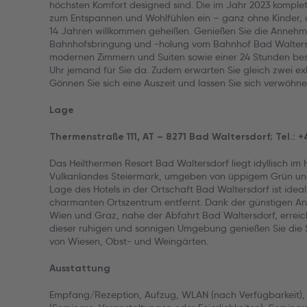
höchsten Komfort designed sind. Die im Jahr 2023 komplet
zum Entspannen und Wohlfühlen ein – ganz ohne Kinder, 
14 Jahren willkommen geheißen. Genießen Sie die Annehmli
Bahnhofsbringung und -holung vom Bahnhof Bad Waltersd
modernen Zimmern und Suiten sowie einer 24 Stunden bes
Uhr jemand für Sie da. Zudem erwarten Sie gleich zwei ex
Gönnen Sie sich eine Auszeit und lassen Sie sich verwöhne
Lage
Thermenstraße 111, AT – 8271 Bad Waltersdorf; Tel.: 
Das Heilthermen Resort Bad Waltersdorf liegt idyllisch i
Vulkanlandes Steiermark, umgeben von üppigem Grün und
Lage des Hotels in der Ortschaft Bad Waltersdorf ist ideal
charmanten Ortszentrum entfernt. Dank der günstigen A
Wien und Graz, nahe der Abfahrt Bad Waltersdorf, erreich
dieser ruhigen und sonnigen Umgebung genießen Sie die
von Wiesen, Obst- und Weingärten.
Ausstattung
Empfang/Rezeption, Aufzug, WLAN (nach Verfügbarkeit), 