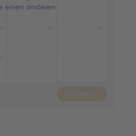
ie einen anderen
24
25
26
31
Auswählen