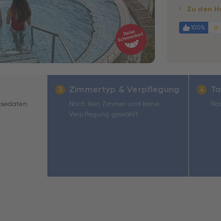
Zu den H
100%
Zimmertyp & Verpflegung
Ta
3
4
isedaten.
Noch kein Zimmer und keine
Noc
Verpflegung gewählt.