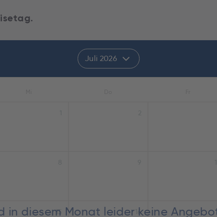
isetag.
Juli 2026
Mi
Do
Fr
1
2
8
9
nd in diesem Monat leider keine Angebo
15
16