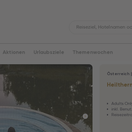
Aktionen
Urlaubsziele
Themenwochen
Österreich
Heilther
Adults Onl
inkl. Ben
Reisezeitra