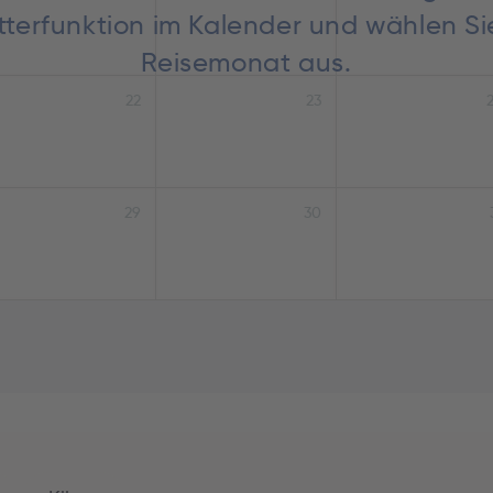
lätterfunktion im Kalender und wählen S
Reisemonat aus.
22
23
29
30