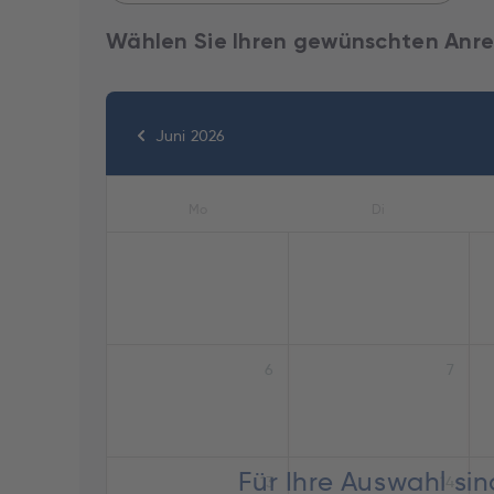
Wählen Sie Ihren gewünschten Anre
Juni 2026
Mo
Di
6
7
Für Ihre Auswahl si
13
14