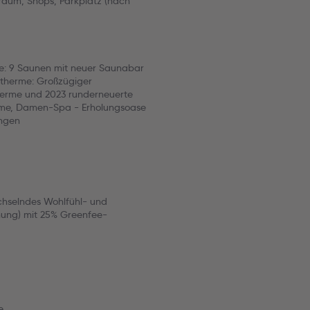
rraum, Shops, Parkplatz (nach
e: 9 Saunen mit neuer Saunabar
therme: Großzügiger
herme und 2023 runderneuerte
ume, Damen-Spa - Erholungsoase
ungen
chselndes Wohlfühl- und
nung) mit 25% Greenfee-
e