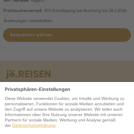
täglich
An-/Abreise:
10% Ermäßigung bei Buchung bis 28.2.2026
Frühbuchervorteil:
Änderungen vorbehalten.
Reisedaten wählen
Warum jö?
Service
jö Bonus Club Partner