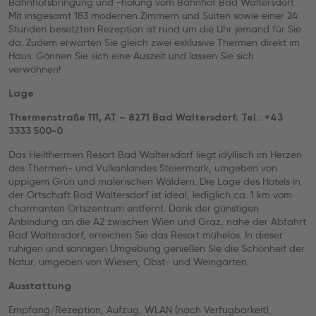
Bahnhofsbringung und -holung vom Bahnhof Bad Waltersdorf.
Mit insgesamt 183 modernen Zimmern und Suiten sowie einer 24
Stunden besetzten Rezeption ist rund um die Uhr jemand für Sie
da. Zudem erwarten Sie gleich zwei exklusive Thermen direkt im
Haus. Gönnen Sie sich eine Auszeit und lassen Sie sich
verwöhnen!
Lage
Thermenstraße 111, AT – 8271 Bad Waltersdorf; Tel.: +43
3333 500-0
Das Heilthermen Resort Bad Waltersdorf liegt idyllisch im Herzen
des Thermen- und Vulkanlandes Steiermark, umgeben von
üppigem Grün und malerischen Wäldern. Die Lage des Hotels in
der Ortschaft Bad Waltersdorf ist ideal, lediglich ca. 1 km vom
charmanten Ortszentrum entfernt. Dank der günstigen
Anbindung an die A2 zwischen Wien und Graz, nahe der Abfahrt
Bad Waltersdorf, erreichen Sie das Resort mühelos. In dieser
ruhigen und sonnigen Umgebung genießen Sie die Schönheit der
Natur, umgeben von Wiesen, Obst- und Weingärten.
Ausstattung
Empfang/Rezeption, Aufzug, WLAN (nach Verfügbarkeit),