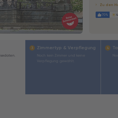
Zu den H
70%
4
Zimmertyp & Verpflegung
Ta
3
4
isedaten.
Noch kein Zimmer und keine
Noc
Verpflegung gewählt.