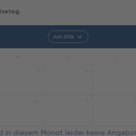
isetag.
Juni 2026
Mi
Do
Fr
3
4
10
11
nd in diesem Monat leider keine Angebo
17
18