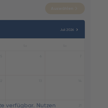
Auswählen
Juli 2026
Sa
So
5
6
7
12
13
14
te verfügbar. Nutzen
19
20
21