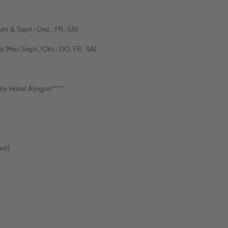
uni & Sept.-Dez.: FR, SA)
l/Mai/Sept./Okt.: DO, FR, SA)
y Hotel Atrigon****
it)