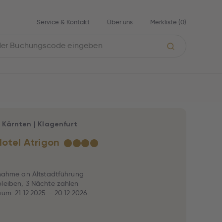
Service & Kontakt
Über uns
Merkliste (
0
)
|
Kärnten
|
Klagenfurt
Hotel Atrigon
★
★
★
★
lnahme an Altstadtführung
leiben, 3 Nächte zahlen
aum: 21.12.2025 – 20.12.2026