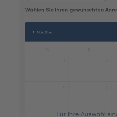
Wählen Sie Ihren gewünschten Anre
Mai 2026
Mo
Di
1
2
8
9
Für Ihre Auswahl si
15
16