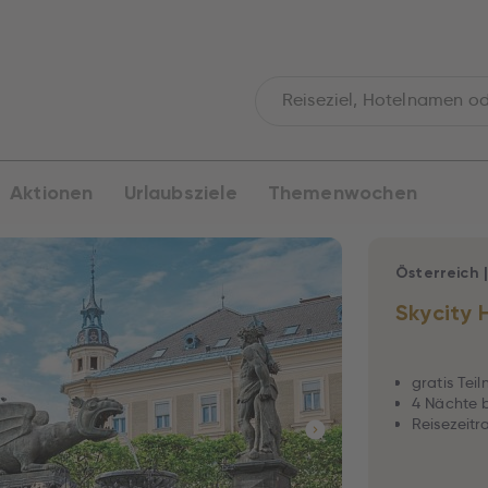
Aktionen
Urlaubsziele
Themenwochen
Österreich
Skycity 
gratis Tei
4 Nächte b
Reisezeitr