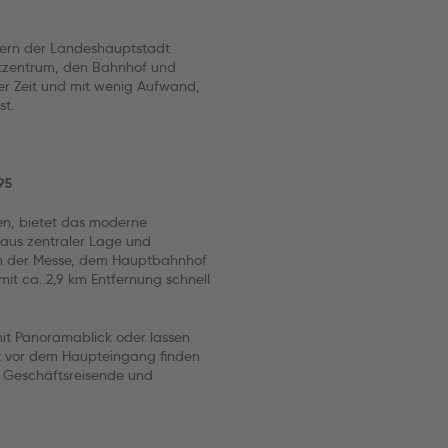
hern der Landeshauptstadt
adtzentrum, den Bahnhof und
er Zeit und mit wenig Aufwand,
st.
95
en, bietet das moderne
 aus zentraler Lage und
von der Messe, dem Hauptbahnhof
it ca. 2,9 km Entfernung schnell
it Panoramablick oder lassen
ekt vor dem Haupteingang finden
ür Geschäftsreisende und