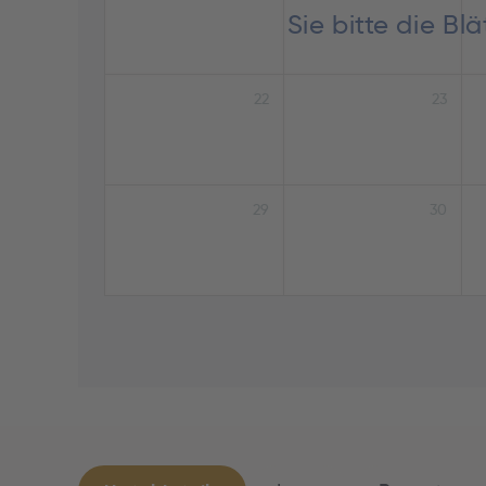
Sie bitte die B
22
23
29
30