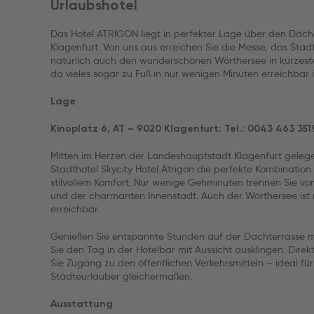
Urlaubshotel
Das Hotel ATRIGON liegt in perfekter Lage über den Däc
Klagenfurt. Von uns aus erreichen Sie die Messe, das St
natürlich auch den wunderschönen Wörthersee in kürzest
da vieles sogar zu Fuß in nur wenigen Minuten erreichbar i
Lage
Kinoplatz 6, AT – 9020 Klagenfurt; Tel.: 0043 463 351
Mitten im Herzen der Landeshauptstadt Klagenfurt geleg
Stadthotel Skycity Hotel Atrigon die perfekte Kombination
stilvollem Komfort. Nur wenige Gehminuten trennen Sie 
und der charmanten Innenstadt. Auch der Wörthersee ist m
erreichbar.
Genießen Sie entspannte Stunden auf der Dachterrasse m
Sie den Tag in der Hotelbar mit Aussicht ausklingen. Dir
Sie Zugang zu den öffentlichen Verkehrsmitteln – ideal f
Städteurlauber gleichermaßen.
Ausstattung