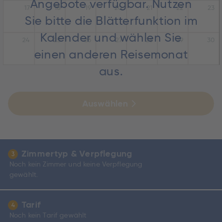
Angebote verfügbar. Nutzen
17
18
19
20
21
22
23
Sie bitte die Blätterfunktion im
Kalender und wählen Sie
24
25
26
27
28
29
30
einen anderen Reisemonat
aus.
Auswählen
Zimmertyp & Verpflegung
3
Noch kein Zimmer und keine Verpflegung
gewählt.
Tarif
4
Noch kein Tarif gewählt