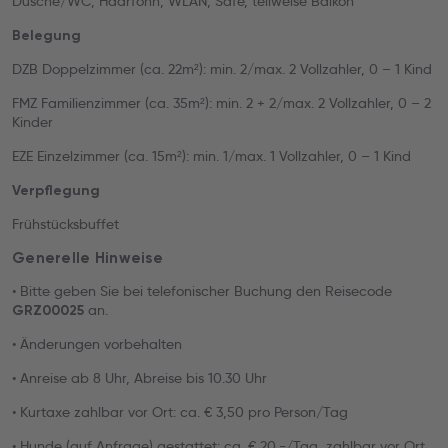
Dusche/WC, Haarföhn, WLAN, Safe, teilweise Balkon
Belegung
DZB Doppelzimmer (ca. 22m²): min. 2/max. 2 Vollzahler, 0 – 1 Kind
FMZ Familienzimmer (ca. 35m²): min. 2 + 2/max. 2 Vollzahler, 0 – 2
Kinder
EZE Einzelzimmer (ca. 15m²): min. 1/max. 1 Vollzahler, 0 – 1 Kind
Verpflegung
Frühstücksbuffet
Generelle Hinweise
• Bitte geben Sie bei telefonischer Buchung den Reisecode
an.
GRZ00025
• Änderungen vorbehalten
• Anreise ab 8 Uhr, Abreise bis 10.30 Uhr
• Kurtaxe zahlbar vor Ort: ca. € 3,50 pro Person/Tag
• Hunde (auf Anfrage) gestattet: ca. € 20.-/Tag, zahlbar vor Ort,