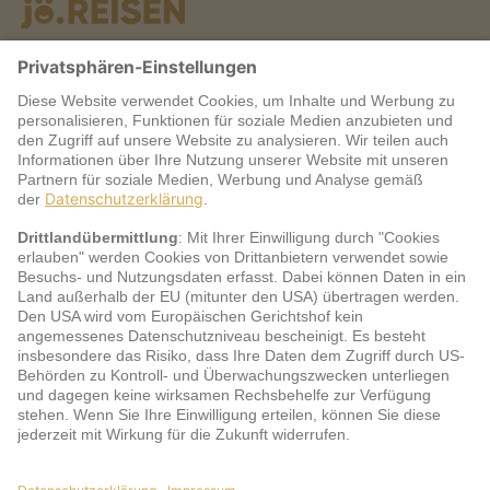
Warum jö?
Service
jö Bonus Club Partner
Zahlungsarten & Sicherheit