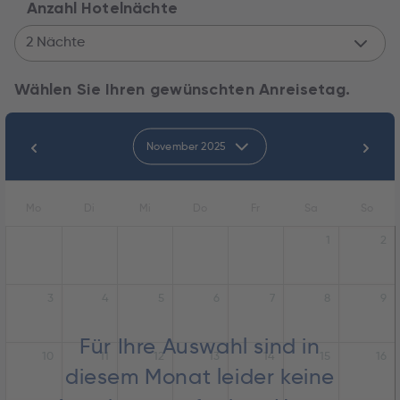
Anzahl Hotelnächte
2 Nächte
Wählen Sie Ihren gewünschten Anreisetag.
November 2025
Mo
Di
Mi
Do
Fr
Sa
So
1
2
3
4
5
6
7
8
9
Für Ihre Auswahl sind in
10
11
12
13
14
15
16
diesem Monat leider keine