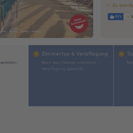
Zu den H
90%
5
Zimmertyp & Verpflegung
Ta
3
4
isedaten.
Noch kein Zimmer und keine
Noc
Verpflegung gewählt.