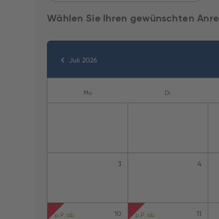
Wählen Sie Ihren gewünschten Anre
Juli 2026
Mo
Di
3
4
10
11
p.P. ab
p.P. ab