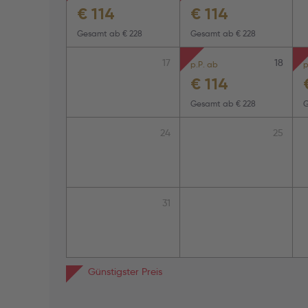
€
114
€
114
Gesamt ab
€ 228
Gesamt ab
€ 228
17
18
p.P. ab
p
€
114
Gesamt ab
€ 228
24
25
31
Günstigster Preis