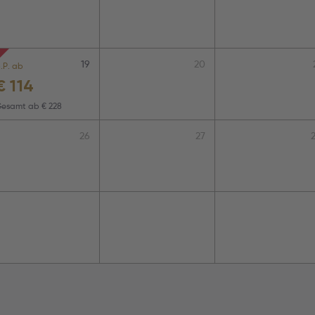
19
20
.P. ab
€
114
Gesamt ab
€ 228
26
27