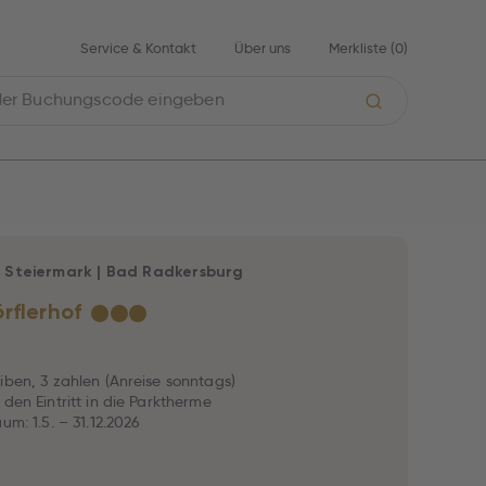
Service & Kontakt
Über uns
Merkliste (
0
)
|
Steiermark
|
Bad Radkersburg
rflerhof
★
★
★
iben, 3 zahlen (Anreise sonntags)
 den Eintritt in die Parktherme
um: 1.5. – 31.12.2026