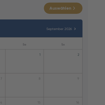
Auswählen
September 2026
Sa
So
1
2
7
8
9
14
15
16