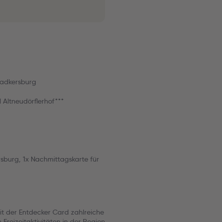
Radkersburg
Altneudörflerhof***
sburg, 1x Nachmittagskarte für
mit der Entdecker Card zahlreiche
reizeitaktivitäten in der Region