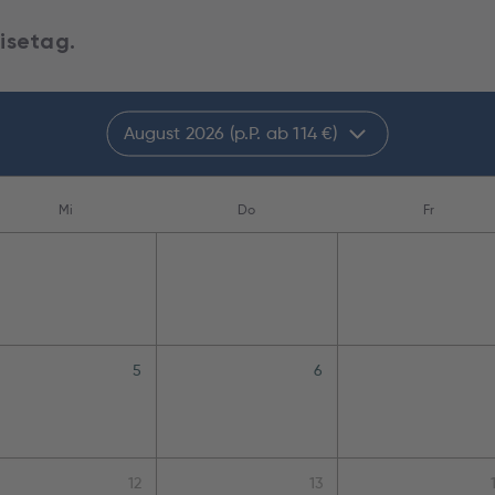
isetag.
August 2026 (p.P. ab 114 €)
Mi
Do
Fr
5
6
12
13