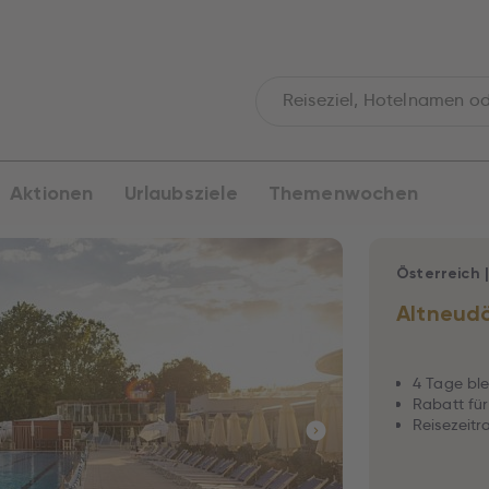
Aktionen
Urlaubsziele
Themenwochen
Österreich
Altneudö
4 Tage ble
Rabatt für
Reisezeitra