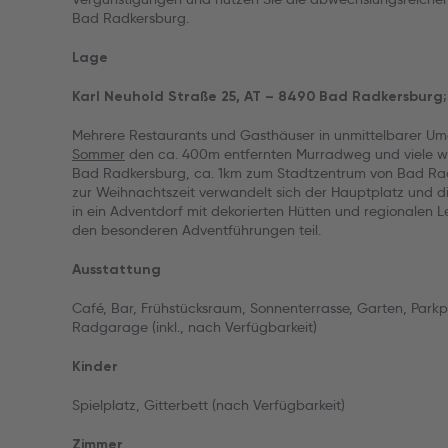
Bad Radkersburg.
Lage
Karl Neuhold Straße 25, AT – 8490 Bad Radkersburg; 
Mehrere Restaurants und Gasthäuser in unmittelbarer U
Sommer
den ca. 400m entfernten Murradweg und viele we
Bad Radkersburg, ca. 1km zum Stadtzentrum von Bad Ra
zur Weihnachtszeit verwandelt sich der Hauptplatz und d
in ein Adventdorf mit dekorierten Hütten und regionalen L
den besonderen Adventführungen teil.
Ausstattung
Café, Bar, Frühstücksraum, Sonnenterrasse, Garten, Parkpla
Radgarage (inkl., nach Verfügbarkeit)
Kinder
Spielplatz, Gitterbett (nach Verfügbarkeit)
Zimmer