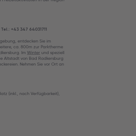
Tel.: +43 347 64031711
mgebung, entdecken Sie im
itere, ca. 800m zur Parktherme
dkersburg. Im
Winter
und speziell
ie Altstadt von Bad Radkersburg
eckereien. Nehmen Sie vor Ort an
tz (inkl., nach Verfügbarkeit),