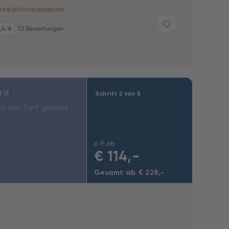
otelinformationen
,4
/6
72 Bewertungen
rif
Schritt 2 von 5
h kein Tarif gewählt
p.P. ab
€
114,-
Gesamt ab € 228,-