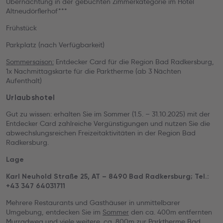
Übernachtung in der gebuchten Zimmerkategorie im Hotel
Altneudörflerhof***
Frühstück
Parkplatz (nach Verfügbarkeit)
Sommersaison:
Entdecker Card für die Region Bad Radkersburg,
1x Nachmittagskarte für die Parktherme (ab 3 Nächten
Aufenthalt)
Urlaubshotel
Gut zu wissen: erhalten Sie im Sommer (1.5. – 31.10.2025) mit der
Entdecker Card zahlreiche Vergünstigungen und nutzen Sie die
abwechslungsreichen Freizeitaktivitäten in der Region Bad
Radkersburg.
Lage
Karl Neuhold Straße 25, AT – 8490 Bad Radkersburg; Tel.:
+43 347 64031711
Mehrere Restaurants und Gasthäuser in unmittelbarer
Umgebung, entdecken Sie im
Sommer
den ca. 400m entfernten
Murradweg und viele weitere, ca. 800m zur Parktherme Bad