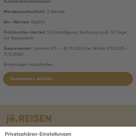
Kundeninformationen
2 Nächte
Mindestaufenthalt:
täglich
An-/Abreise:
5% Ermäßigung, Buchung mind. 30 Tage
Frühbucher-Vorteil:
vor Reiseantritt
Sommer (1.5. – 30.11.025) bzw. Winter (1.12.2025 –
Saisonzeiten:
31.12.2026)
Änderungen vorbehalten.
Reisedaten wählen