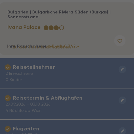
Bulgarien
|
Bulgarische Riviera Süden (Burgas)
|
Sonnenstrand
Ivana Palace
★
★
★
☆
Ihre Pauschalreise
p.P. ab € 342,-
Zu den Hotelinformationen
Reiseteilnehmer
2 Erwachsene
0 Kinder
Reisetermin & Abflughafen
29.09.2026 - 03.10.2026
4 Nächte ab Wien
Flugzeiten