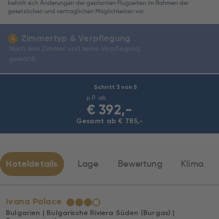
behält sich Änderungen der geplanten Flugzeiten im Rahmen der
Economy
gesetzlichen und vertraglichen Möglichkeiten vor.
Zimmertyp & Verpflegung
4
Noch kein Zimmer und keine Verpflegung
gewählt.
Schritt 3 von 5
p.P. ab
€
392,-
Gesamt ab € 785,-
Hoteldetails
Lage
Bewertung
Klima
Ivana Palace
★
★
★
☆
Bulgarien | Bulgarische Riviera Süden (Burgas) |