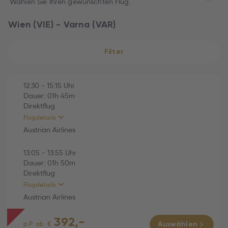
Wählen Sie Ihren gewünschten Flug.
Wien (VIE) - Varna (VAR)
Filter
12:30
-
15:15
Uhr
Dauer:
01h
45m
Direktflug
Flugdetails
Austrian Airlines
13:05
-
13:55
Uhr
HINFLUG (Direktflug)
01h 45m
Dauer:
01h
50m
Direktflug
Austrian Airlines (OS769)
01h 45m
Flugdetails
Fr., 02.10.2026
Austrian Airlines
12:30 Wien (VIE) -
392,-
15:15 Varna (VAR)
RÜCKFLUG (Direktflug)
01h 50m
p.P. ab
€
Auswählen