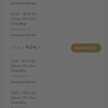
Austrian Airlines
Economy
16:00
-
16:50
Uhr
HINFLUG (Direktflug)
01h 45m
Dauer:
01h
50m
Direktflug
Austrian Airlines (OS769)
01h 45m
Flugdetails
Fr., 02.10.2026
Austrian Airlines
12:30 Wien (VIE) -
424,-
15:15 Varna (VAR)
RÜCKFLUG (Direktflug)
01h 50m
p.P. ab
€
Auswählen
Economy
Austrian Airlines (OS770)
01h 50m
12:30
-
15:15
Uhr
Dauer:
01h
45m
Di., 06.10.2026
Direktflug
16:00 Varna (VAR) -
Flugdetails
16:50 Wien (VIE)
Austrian Airlines
Economy
13:05
-
13:55
Uhr
HINFLUG (Direktflug)
01h 45m
Dauer:
01h
50m
Direktflug
Austrian Airlines (OS769)
01h 45m
Flugdetails