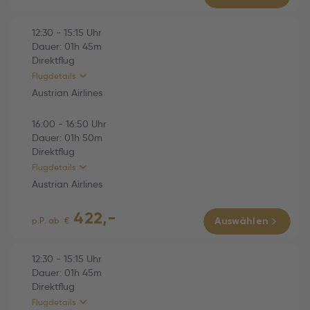
Economy
Austrian Airlines (OS782)
01h 50m
12:30
-
15:15
Uhr
Dauer:
01h
45m
Di., 06.10.2026
Direktflug
13:05 Burgas (BOJ) -
Flugdetails
13:55 Wien (VIE)
Austrian Airlines
Economy
16:00
-
16:50
Uhr
HINFLUG (Direktflug)
01h 45m
Dauer:
01h
50m
Direktflug
Austrian Airlines (OS769)
01h 45m
Flugdetails
Fr., 02.10.2026
Austrian Airlines
12:30 Wien (VIE) -
422,-
15:15 Varna (VAR)
RÜCKFLUG (Direktflug)
01h 50m
p.P. ab
€
Auswählen
Economy
Austrian Airlines (OS770)
01h 50m
12:30
-
15:15
Uhr
Dauer:
01h
45m
Di., 06.10.2026
Direktflug
16:00 Varna (VAR) -
Flugdetails
16:50 Wien (VIE)