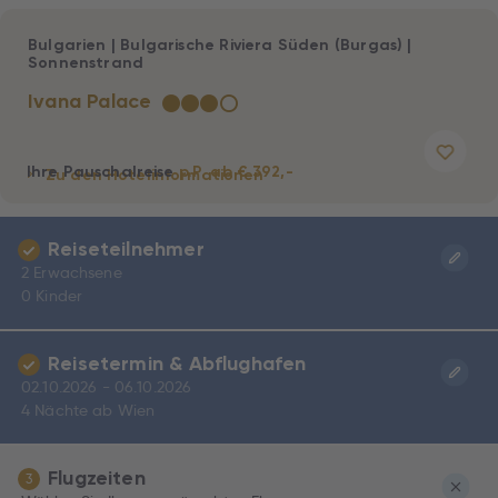
Bulgarien
|
Bulgarische Riviera Süden (Burgas)
|
Sonnenstrand
Ivana Palace
★
★
★
☆
Ihre Pauschalreise
p.P. ab € 392,-
Zu den Hotelinformationen
Reiseteilnehmer
2 Erwachsene
0 Kinder
Reisetermin & Abflughafen
02.10.2026 - 06.10.2026
4 Nächte ab Wien
Flugzeiten
3