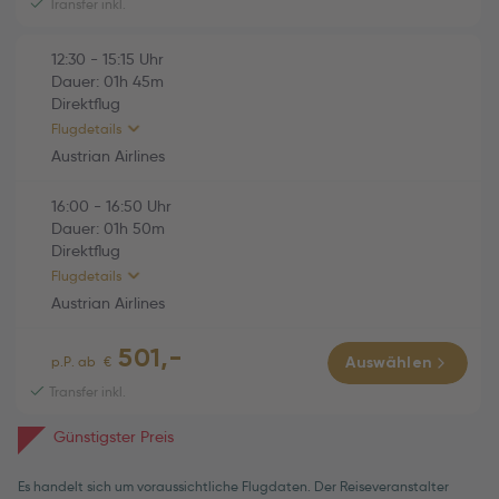
Transfer inkl.
Austrian Airlines (OS770)
01h 50m
12:30
-
15:15
Uhr
Di., 06.10.2026
Dauer:
01h
45m
16:00 Varna (VAR) -
Direktflug
16:50 Wien (VIE)
Flugdetails
Economy
Austrian Airlines
16:00
-
16:50
Uhr
HINFLUG (Direktflug)
01h 45m
Dauer:
01h
50m
Direktflug
Austrian Airlines (OS769)
01h 45m
Flugdetails
Fr., 02.10.2026
Austrian Airlines
12:30 Wien (VIE) -
501,-
15:15 Varna (VAR)
RÜCKFLUG (Direktflug)
01h 50m
p.P. ab
€
Auswählen
Economy
Transfer inkl.
Austrian Airlines (OS770)
01h 50m
Günstigster Preis
Di., 06.10.2026
16:00 Varna (VAR) -
Es handelt sich um voraussichtliche Flugdaten. Der Reiseveranstalter
16:50 Wien (VIE)