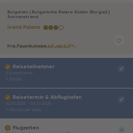
Bulgarien
|
Bulgarische Riviera Süden (Burgas)
|
Sonnenstrand
Ivana Palace
★
★
★
☆
Ihre Pauschalreise
p.P. ab € 376,-
Zu den Hotelinformationen
Reiseteilnehmer
2 Erwachsene
0 Kinder
Reisetermin & Abflughafen
02.10.2026 - 06.10.2026
4 Nächte ab Wien
Flugzeiten
3