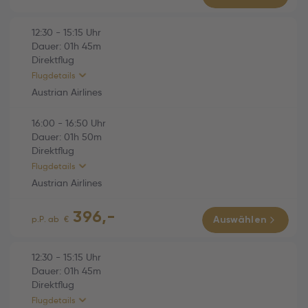
Economy
Austrian Airlines (OS782)
01h 50m
12:30
-
15:15
Uhr
Dauer:
01h
45m
Di., 06.10.2026
Direktflug
13:05 Burgas (BOJ) -
Flugdetails
13:55 Wien (VIE)
Austrian Airlines
Economy
16:00
-
16:50
Uhr
HINFLUG (Direktflug)
01h 45m
Dauer:
01h
50m
Direktflug
Austrian Airlines (OS769)
01h 45m
Flugdetails
Fr., 02.10.2026
Austrian Airlines
12:30 Wien (VIE) -
396,-
15:15 Varna (VAR)
RÜCKFLUG (Direktflug)
01h 50m
p.P. ab
€
Auswählen
Economy
Austrian Airlines (OS770)
01h 50m
12:30
-
15:15
Uhr
Dauer:
01h
45m
Di., 06.10.2026
Direktflug
16:00 Varna (VAR) -
Flugdetails
16:50 Wien (VIE)