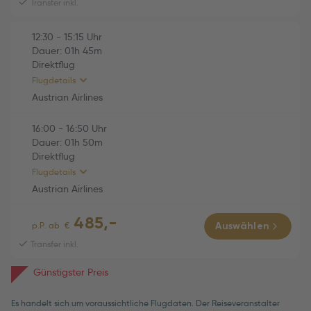
Transfer inkl.
Austrian Airlines (OS770)
01h 50m
12:30
-
15:15
Uhr
Di., 06.10.2026
Dauer:
01h
45m
16:00 Varna (VAR) -
Direktflug
16:50 Wien (VIE)
Flugdetails
Economy
Austrian Airlines
16:00
-
16:50
Uhr
HINFLUG (Direktflug)
01h 45m
Dauer:
01h
50m
Direktflug
Austrian Airlines (OS769)
01h 45m
Flugdetails
Fr., 02.10.2026
Austrian Airlines
12:30 Wien (VIE) -
485,-
15:15 Varna (VAR)
RÜCKFLUG (Direktflug)
01h 50m
p.P. ab
€
Auswählen
Economy
Transfer inkl.
Austrian Airlines (OS770)
01h 50m
Günstigster Preis
Di., 06.10.2026
16:00 Varna (VAR) -
Es handelt sich um voraussichtliche Flugdaten. Der Reiseveranstalter
16:50 Wien (VIE)