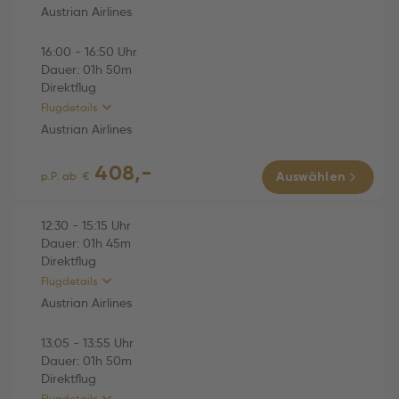
Austrian Airlines
Economy
16:00
-
16:50
Uhr
HINFLUG (Direktflug)
01h 45m
Dauer:
01h
50m
Direktflug
Austrian Airlines (OS769)
01h 45m
Flugdetails
Fr., 02.10.2026
Austrian Airlines
12:30 Wien (VIE) -
408,-
15:15 Varna (VAR)
RÜCKFLUG (Direktflug)
01h 50m
p.P. ab
€
Auswählen
Economy
Austrian Airlines (OS770)
01h 50m
12:30
-
15:15
Uhr
Dauer:
01h
45m
Di., 06.10.2026
Direktflug
16:00 Varna (VAR) -
Flugdetails
16:50 Wien (VIE)
Austrian Airlines
Economy
13:05
-
13:55
Uhr
HINFLUG (Direktflug)
01h 45m
Dauer:
01h
50m
Direktflug
Austrian Airlines (OS769)
01h 45m
Flugdetails