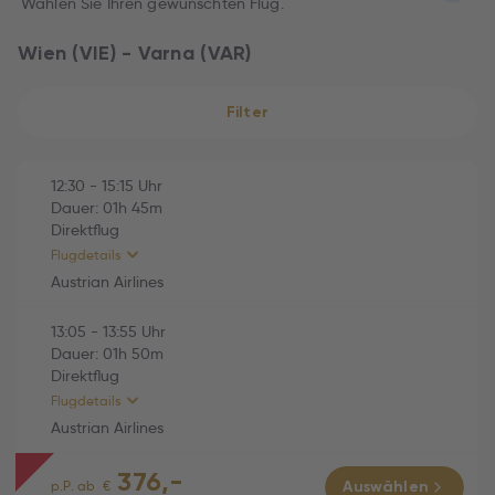
Wählen Sie Ihren gewünschten Flug.
Wien (VIE) - Varna (VAR)
Filter
12:30
-
15:15
Uhr
Dauer:
01h
45m
Direktflug
Flugdetails
Austrian Airlines
13:05
-
13:55
Uhr
HINFLUG (Direktflug)
01h 45m
Dauer:
01h
50m
Direktflug
Austrian Airlines (OS769)
01h 45m
Flugdetails
Fr., 02.10.2026
Austrian Airlines
12:30 Wien (VIE) -
376,-
15:15 Varna (VAR)
RÜCKFLUG (Direktflug)
01h 50m
p.P. ab
€
Auswählen