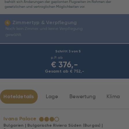
behält sich Änderungen der geplanten Flugzeiten im Rahmen der
Economy
gesetzlichen und vertraglichen Möglichkeiten vor.
Zimmertyp & Verpflegung
4
Noch kein Zimmer und keine Verpflegung
gewählt.
Schritt 3 von 5
p.P. ab
€
376,-
Gesamt ab € 752,-
Hoteldetails
Lage
Bewertung
Klima
Ivana Palace
★
★
★
☆
Bulgarien | Bulgarische Riviera Süden (Burgas) |