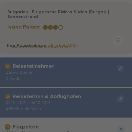
Bulgarien
|
Bulgarische Riviera Süden (Burgas)
|
Sonnenstrand
Ivana Palace
★
★
★
☆
Ihre Pauschalreise
p.P. ab € 400,-
Zu den Hotelinformationen
Reiseteilnehmer
2 Erwachsene
0 Kinder
Reisetermin & Abflughafen
02.10.2026 - 06.10.2026
4 Nächte ab Wien
Flugzeiten
3