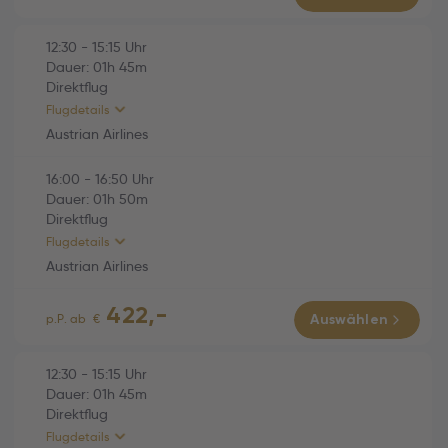
Economy
Austrian Airlines (OS782)
01h 50m
12:30
-
15:15
Uhr
Dauer:
01h
45m
Di., 06.10.2026
Direktflug
13:05 Burgas (BOJ) -
Flugdetails
13:55 Wien (VIE)
Austrian Airlines
Economy
16:00
-
16:50
Uhr
HINFLUG (Direktflug)
01h 45m
Dauer:
01h
50m
Direktflug
Austrian Airlines (OS769)
01h 45m
Flugdetails
Fr., 02.10.2026
Austrian Airlines
12:30 Wien (VIE) -
422,-
15:15 Varna (VAR)
RÜCKFLUG (Direktflug)
01h 50m
p.P. ab
€
Auswählen
Economy
Austrian Airlines (OS770)
01h 50m
12:30
-
15:15
Uhr
Dauer:
01h
45m
Di., 06.10.2026
Direktflug
16:00 Varna (VAR) -
Flugdetails
16:50 Wien (VIE)