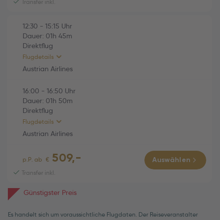
Transfer inkl.
Austrian Airlines (OS770)
01h 50m
12:30
-
15:15
Uhr
Di., 06.10.2026
Dauer:
01h
45m
16:00 Varna (VAR) -
Direktflug
16:50 Wien (VIE)
Flugdetails
Economy
Austrian Airlines
16:00
-
16:50
Uhr
HINFLUG (Direktflug)
01h 45m
Dauer:
01h
50m
Direktflug
Austrian Airlines (OS769)
01h 45m
Flugdetails
Fr., 02.10.2026
Austrian Airlines
12:30 Wien (VIE) -
509,-
15:15 Varna (VAR)
RÜCKFLUG (Direktflug)
01h 50m
p.P. ab
€
Auswählen
Economy
Transfer inkl.
Austrian Airlines (OS770)
01h 50m
Günstigster Preis
Di., 06.10.2026
16:00 Varna (VAR) -
Es handelt sich um voraussichtliche Flugdaten. Der Reiseveranstalter
16:50 Wien (VIE)