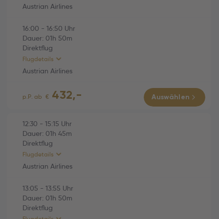
Austrian Airlines
Economy
16:00
-
16:50
Uhr
HINFLUG (Direktflug)
01h 45m
Dauer:
01h
50m
Direktflug
Austrian Airlines (OS769)
01h 45m
Flugdetails
Fr., 02.10.2026
Austrian Airlines
12:30 Wien (VIE) -
432,-
15:15 Varna (VAR)
RÜCKFLUG (Direktflug)
01h 50m
p.P. ab
€
Auswählen
Economy
Austrian Airlines (OS770)
01h 50m
12:30
-
15:15
Uhr
Dauer:
01h
45m
Di., 06.10.2026
Direktflug
16:00 Varna (VAR) -
Flugdetails
16:50 Wien (VIE)
Austrian Airlines
Economy
13:05
-
13:55
Uhr
HINFLUG (Direktflug)
01h 45m
Dauer:
01h
50m
Direktflug
Austrian Airlines (OS769)
01h 45m
Flugdetails