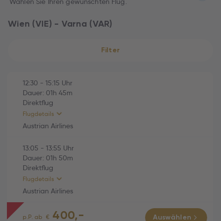
Wählen Sie Ihren gewünschten Flug.
Wien (VIE) - Varna (VAR)
Filter
12:30
-
15:15
Uhr
Dauer:
01h
45m
Direktflug
Flugdetails
Austrian Airlines
13:05
-
13:55
Uhr
HINFLUG (Direktflug)
01h 45m
Dauer:
01h
50m
Direktflug
Austrian Airlines (OS769)
01h 45m
Flugdetails
Fr., 02.10.2026
Austrian Airlines
12:30 Wien (VIE) -
400,-
15:15 Varna (VAR)
RÜCKFLUG (Direktflug)
01h 50m
p.P. ab
€
Auswählen