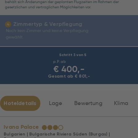
behält sich Änderungen der geplanten Flugzeiten im Rahmen der
Economy
gesetzlichen und vertraglichen Möglichkeiten vor.
Zimmertyp & Verpflegung
4
Noch kein Zimmer und keine Verpflegung
gewählt.
Schritt 3 von 5
p.P. ab
€
400,-
Gesamt ab € 801,-
Hoteldetails
Lage
Bewertung
Klima
Ivana Palace
★
★
★
☆
Bulgarien | Bulgarische Riviera Süden (Burgas) |