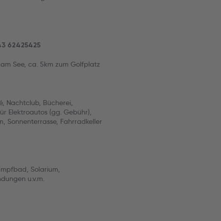
+43 62425425
l am See, ca. 5km zum Golfplatz
, Nachtclub, Bücherei,
ür Elektroautos (gg. Gebühr),
 Sonnenterrasse, Fahrradkeller
ampfbad, Solarium,
dungen u.v.m.