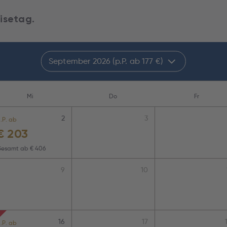
isetag.
September 2026 (p.P. ab 177 €)
Mi
Do
Fr
2
3
.P. ab
€
203
Gesamt ab
€ 406
9
10
16
17
.P. ab