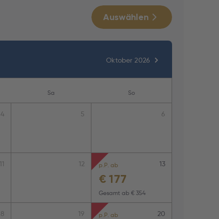
Auswählen
Oktober 2026
Sa
So
4
5
6
11
12
13
p.P. ab
€
177
Gesamt ab
€ 354
18
19
20
p.P. ab