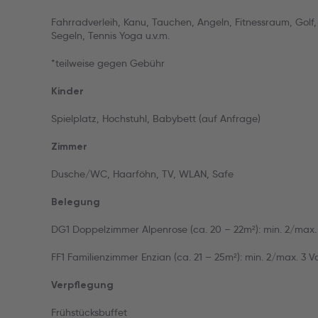
Fahrradverleih, Kanu, Tauchen, Angeln, Fitnessraum, Golf,
Segeln, Tennis Yoga u.v.m.
*teilweise gegen Gebühr
Kinder
Spielplatz, Hochstuhl, Babybett (auf Anfrage)
Zimmer
Dusche/WC, Haarföhn, TV, WLAN, Safe
Belegung
DG1 Doppelzimmer Alpenrose (ca. 20 – 22m²): min. 2/max. 2
FF1 Familienzimmer Enzian (ca. 21 – 25m²): min. 2/max. 3 Vo
Verpflegung
Frühstücksbuffet