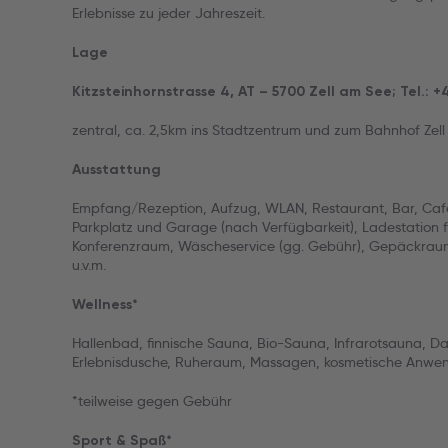
Erlebnisse zu jeder Jahreszeit.
Lage
Kitzsteinhornstrasse 4, AT – 5700 Zell am See; Tel.: 
zentral, ca. 2,5km ins Stadtzentrum und zum Bahnhof Zel
Ausstattung
Empfang/Rezeption, Aufzug, WLAN, Restaurant, Bar, Café
Parkplatz und Garage (nach Verfügbarkeit), Ladestation f
Konferenzraum, Wäscheservice (gg. Gebühr), Gepäckraum,
u.v.m.
Wellness*
Hallenbad, finnische Sauna, Bio-Sauna, Infrarotsauna, D
Erlebnisdusche, Ruheraum, Massagen, kosmetische Anwen
*teilweise gegen Gebühr
Sport & Spaß*