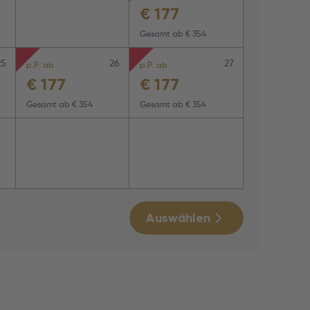
€
177
Gesamt ab
€ 354
25
26
27
p.P. ab
p.P. ab
€
177
€
177
Gesamt ab
€ 354
Gesamt ab
€ 354
Auswählen