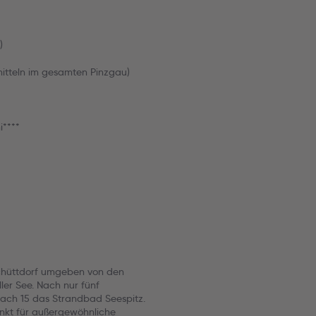
)
smitteln im gesamten Pinzgau)
i****
l Schüttdorf umgeben von den
er See. Nach nur fünf
 nach 15 das Strandbad Seespitz.
unkt für außergewöhnliche