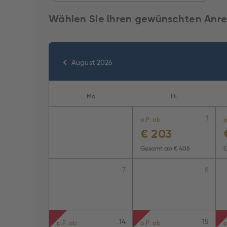
Wählen Sie Ihren gewünschten Anre
August 2026
Mo
Di
1
p.P. ab
p
€
203
Gesamt ab
€ 406
7
8
14
15
p.P. ab
p.P. ab
p