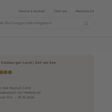
Service & Kontakt
Über uns
Merkliste (
0
)
|
Salzburger Land
|
Zell am See
★
★
★
 am See Kaprun Card
nessbereich mit Hallenbad
aum 13.5. – 25.10.2026