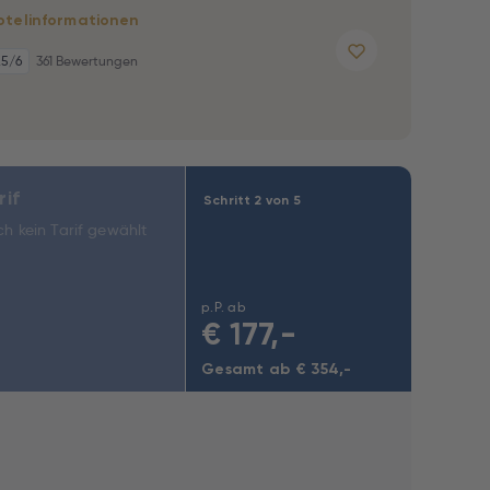
otelinformationen
,5
/6
361 Bewertungen
rif
Schritt 2 von 5
h kein Tarif gewählt
p.P. ab
€
177,-
Gesamt ab € 354,-