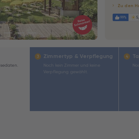
Zu den H
99%
5
Zimmertyp & Verpflegung
Ta
3
4
isedaten.
Noch kein Zimmer und keine
Noc
Verpflegung gewählt.