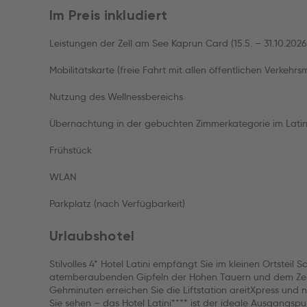
Im Preis inkludiert
Leistungen der Zell am See Kaprun Card (15.5. – 31.10.2026
Mobilitätskarte (freie Fahrt mit allen öffentlichen Verkehr
Nutzung des Wellnessbereichs
Übernachtung in der gebuchten Zimmerkategorie im Latin
Frühstück
WLAN
Parkplatz (nach Verfügbarkeit)
Urlaubshotel
Stilvolles 4* Hotel Latini empfängt Sie im kleinen Ortstei
atemberaubenden Gipfeln der Hohen Tauern und dem Zell
Gehminuten erreichen Sie die Liftstation areitXpress und
Sie sehen – das Hotel Latini**** ist der ideale Ausgangsp