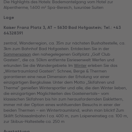
Die Highlights des Hotels: Bademantelgang vom Hotel zur
Alpentherme, 1.600 m² Spa-Bereich, luxuriöse Suiten
Lage
Kaiser Franz Platz 3, AT – 5630 Bad Hofgastein; Tel.: +43
64328391
zentral, Wanderregion, ca. 35m zur nächsten Bushaltestelle, ca.
3km zum Bahnhof Bad Hofgastein. Entdecken Sie in der
Sommersaison
den nahegelegenen Golfplatz „Golf Club
Gastein“, die ca. 50km entfernte Eisriesenwelt Werfen und
erkunden Sie die Wandergebiete. Im
Winter
erleben Sie das
„Wintertraumland Gastein“: Schnee, Berge & Thermen
garantieren eine neue Dimension der Erholung vor einer
einzigartigen Bergkulisse. Unter dem Motto „Skifahren und
Therme“ genießen Wintersportler und alle, die den Winter lieben,
die einzigartigen Möglichkeiten des Gasteinertals– vom
klassischen Skifahren bis hin zum herausfordernden Eisklettern,
immer mit der Option eines wohltuenden Besuchs in einer der
beiden Thermen – ein Wintertraumland, wohin man blickt! Zum
Skilift Schlossalmbahn I ca. 400 m, zum Loipeneinstieg ca. 100 m,
zur Skibus-Haltestelle ca. 250 m
Ausstattung