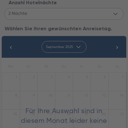
Anzahl Hotelnächte
2 Nächte
Wählen Sie Ihren gewünschten Anreisetag.
September 2025
Mo
Di
Mi
Do
Fr
Sa
So
1
2
3
4
5
6
7
8
9
10
11
12
13
14
Für Ihre Auswahl sind in
15
16
17
18
19
20
21
diesem Monat leider keine