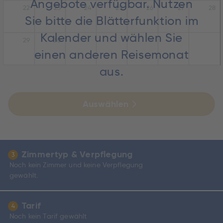
Angebote verfügbar. Nutzen
22
23
24
25
26
27
28
Sie bitte die Blätterfunktion im
Kalender und wählen Sie
29
30
einen anderen Reisemonat
aus.
Auswählen
Zimmertyp & Verpflegung
3
Noch kein Zimmer und keine Verpflegung
gewählt.
Tarif
4
Noch kein Tarif gewählt