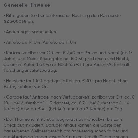
Generelle Hinweise
• Bitte geben Sie bei telefonischer Buchung den Reisecode
an.
SZG00038
• Änderungen vorbehalten.
• Anreise ab 14 Uhr, Abreise bis 11 Uhr
• Kurtaxe zahlbar vor Ort: ca. € 2,40 pro Person und Nacht (ab 15
Jahre) und Mobilitätsabgabe ca. € 0,50 pro Person und Nacht;
ab einem Aufenthalt von 5 Nächten € 1,1 pro Person/Aufenthalt
Forschungsinstitutsbeitrag.
• Haustiere (auf Anfrage) gestattet: ca. € 30.- pro Nacht, ohne
Futter, zahlbar vor Ort
• Garage (auf Anfrage, nach Verfügbarkeit) zahlbar vor Ort: ca. €
10.- (bei Aufenthalt 1 – 3 Nächte), ca. € 7.- (bei Aufenthalt 4 – 6
Nächte) bzw. ca. € 4.- (bei Aufenthalt ab 7 Nächte) pro Tag
• Der Thermeneintritt ist unbegrenzt nach Check-in bis zum
Check out inkludiert. Darüber hinaus können die Gäste den
hauseigenen Wellnessbereich am Anreisetag schon früher und
am Abreisetag länger kostenfrei nützen. Um die Therme schon