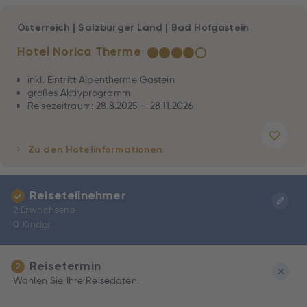
Österreich
|
Salzburger Land
|
Bad Hofgastein
Hotel Norica Therme
★
★
★
★
☆
inkl. Eintritt Alpentherme Gastein
großes Aktivprogramm
Reisezeitraum: 28.8.2025 – 28.11.2026
Zu den Hotelinformationen
Reiseteilnehmer
2 Erwachsene
0 Kinder
Reisetermin
2
Wählen Sie Ihre Reisedaten.