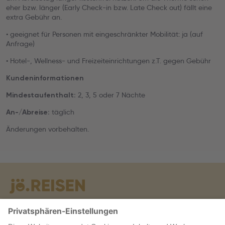
eher bzw. länger (Early Check-in bzw. Late Check out) fällt eine
extra Gebühr an.
• geeignet für Personen mit eingeschränkter Mobilität: ja (auf
Anfrage)
• Hotel-, Wellness- und Freizeiteinrichtungen z.T. gegen Gebühr
Kundeninformationen
2, 3, 5 oder 7 Nächte
Mindestaufenthalt:
täglich
An-/Abreise:
Änderungen vorbehalten.
Warum jö?