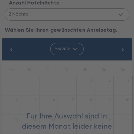
Anzahl Hotelnächte
2 Nächte
Wählen Sie Ihren gewünschten Anreisetag.
Mai 2026
Mo
Di
Mi
Do
Fr
Sa
So
1
2
3
4
5
6
7
8
9
10
Für Ihre Auswahl sind in
11
12
13
14
15
16
17
diesem Monat leider keine