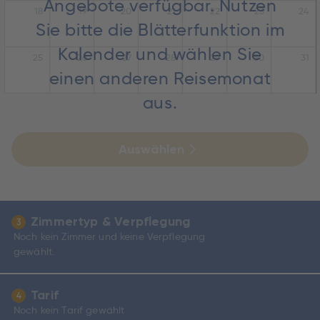
Angebote verfügbar. Nutzen
18
19
20
21
22
23
24
Sie bitte die Blätterfunktion im
Kalender und wählen Sie
25
26
27
28
29
30
31
einen anderen Reisemonat
aus.
Auswählen
Zimmertyp & Verpflegung
3
Noch kein Zimmer und keine Verpflegung
gewählt.
Tarif
4
Noch kein Tarif gewählt