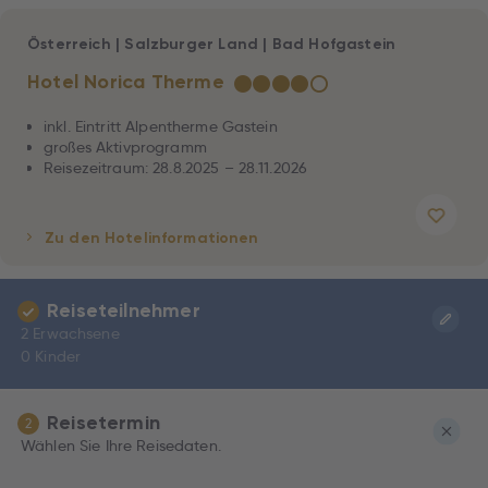
Österreich
|
Salzburger Land
|
Bad Hofgastein
Hotel Norica Therme
★
★
★
★
☆
inkl. Eintritt Alpentherme Gastein
großes Aktivprogramm
Reisezeitraum: 28.8.2025 – 28.11.2026
Zu den Hotelinformationen
Reiseteilnehmer
2 Erwachsene
0 Kinder
Reisetermin
2
Wählen Sie Ihre Reisedaten.