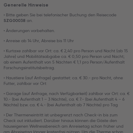
Generelle Hinweise
• Bitte geben Sie bei telefonischer Buchung den Reisecode
an.
SZG00038
• Änderungen vorbehalten.
• Anreise ab 14 Uhr, Abreise bis 11 Uhr
• Kurtaxe zahlbar vor Ort: ca. € 2,40 pro Person und Nacht (ab 15
Jahre) und Mobilitätsabgabe ca. € 0,50 pro Person und Nacht;
ab einem Aufenthalt von 5 Nächten € 1,1 pro Person/Aufenthalt
Forschungsinstitutsbeitrag.
• Haustiere (auf Anfrage) gestattet: ca. € 30.- pro Nacht, ohne
Futter, zahlbar vor Ort
• Garage (auf Anfrage, nach Verfügbarkeit) zahlbar vor Ort: ca. €
10.- (bei Aufenthalt 1 – 3 Nächte), ca. € 7.- (bei Aufenthalt 4 – 6
Nächte) bzw. ca. € 4.- (bei Aufenthalt ab 7 Nächte) pro Tag
• Der Thermeneintritt ist unbegrenzt nach Check-in bis zum
Check out inkludiert. Darüber hinaus können die Gäste den
hauseigenen Wellnessbereich am Anreisetag schon früher und
am Abreisetag länger kostenfrei nützen. Um die Therme schon