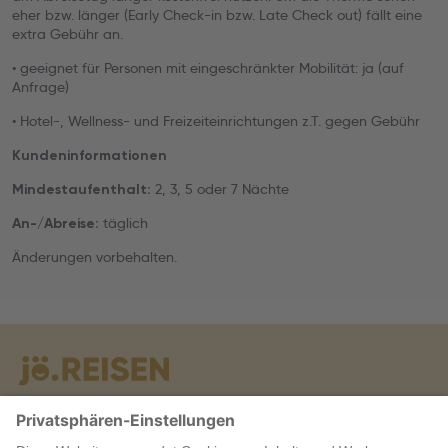
eher bzw. länger (Early Check-in bzw. Late Check out) fällt eine
extra Gebühr an.
• geeignet für Personen mit eingeschränkter Mobilität: ja (auf
Anfrage)
• Hotel-, Wellness- und Freizeiteinrichtungen z.T. gegen Gebühr
Kundeninformationen
2, 3, 5 oder 7 Nächte
Mindestaufenthalt:
täglich
An-/Abreise:
Änderungen vorbehalten.
Warum jö?