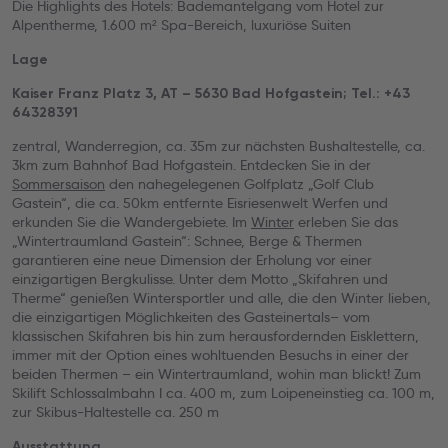
Die Highlights des Hotels: Bademantelgang vom Hotel zur
Alpentherme, 1.600 m² Spa-Bereich, luxuriöse Suiten
Lage
Kaiser Franz Platz 3, AT – 5630 Bad Hofgastein; Tel.: +43
64328391
zentral, Wanderregion, ca. 35m zur nächsten Bushaltestelle, ca.
3km zum Bahnhof Bad Hofgastein. Entdecken Sie in der
Sommersaison
den nahegelegenen Golfplatz „Golf Club
Gastein“, die ca. 50km entfernte Eisriesenwelt Werfen und
erkunden Sie die Wandergebiete. Im
Winter
erleben Sie das
„Wintertraumland Gastein“: Schnee, Berge & Thermen
garantieren eine neue Dimension der Erholung vor einer
einzigartigen Bergkulisse. Unter dem Motto „Skifahren und
Therme“ genießen Wintersportler und alle, die den Winter lieben,
die einzigartigen Möglichkeiten des Gasteinertals– vom
klassischen Skifahren bis hin zum herausfordernden Eisklettern,
immer mit der Option eines wohltuenden Besuchs in einer der
beiden Thermen – ein Wintertraumland, wohin man blickt! Zum
Skilift Schlossalmbahn I ca. 400 m, zum Loipeneinstieg ca. 100 m,
zur Skibus-Haltestelle ca. 250 m
Ausstattung