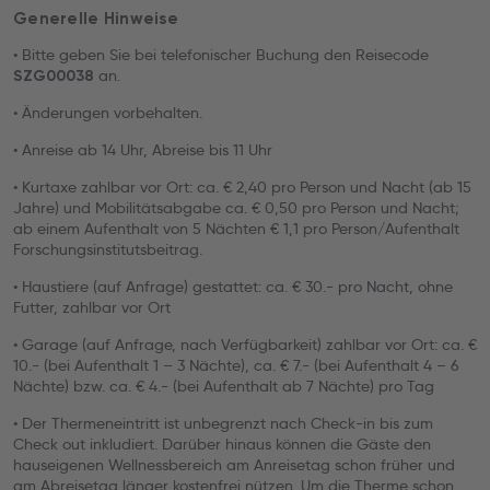
Generelle Hinweise
• Bitte geben Sie bei telefonischer Buchung den Reisecode
an.
SZG00038
• Änderungen vorbehalten.
• Anreise ab 14 Uhr, Abreise bis 11 Uhr
• Kurtaxe zahlbar vor Ort: ca. € 2,40 pro Person und Nacht (ab 15
Jahre) und Mobilitätsabgabe ca. € 0,50 pro Person und Nacht;
ab einem Aufenthalt von 5 Nächten € 1,1 pro Person/Aufenthalt
Forschungsinstitutsbeitrag.
• Haustiere (auf Anfrage) gestattet: ca. € 30.- pro Nacht, ohne
Futter, zahlbar vor Ort
• Garage (auf Anfrage, nach Verfügbarkeit) zahlbar vor Ort: ca. €
10.- (bei Aufenthalt 1 – 3 Nächte), ca. € 7.- (bei Aufenthalt 4 – 6
Nächte) bzw. ca. € 4.- (bei Aufenthalt ab 7 Nächte) pro Tag
• Der Thermeneintritt ist unbegrenzt nach Check-in bis zum
Check out inkludiert. Darüber hinaus können die Gäste den
hauseigenen Wellnessbereich am Anreisetag schon früher und
am Abreisetag länger kostenfrei nützen. Um die Therme schon