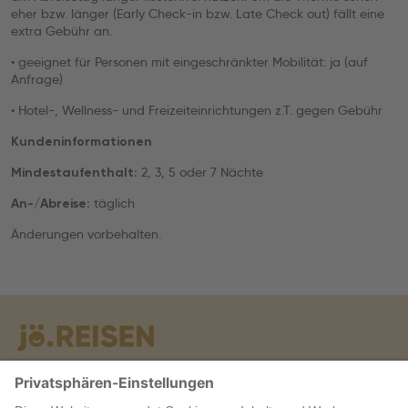
eher bzw. länger (Early Check-in bzw. Late Check out) fällt eine
extra Gebühr an.
• geeignet für Personen mit eingeschränkter Mobilität: ja (auf
Anfrage)
• Hotel-, Wellness- und Freizeiteinrichtungen z.T. gegen Gebühr
Kundeninformationen
2, 3, 5 oder 7 Nächte
Mindestaufenthalt:
täglich
An-/Abreise:
Änderungen vorbehalten.
Warum jö?