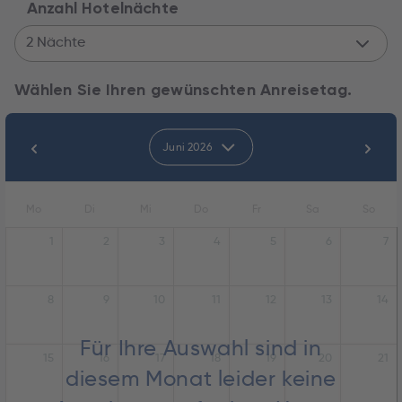
Anzahl Hotelnächte
2 Nächte
Wählen Sie Ihren gewünschten Anreisetag.
Juni 2026
Mo
Di
Mi
Do
Fr
Sa
So
1
2
3
4
5
6
7
8
9
10
11
12
13
14
Für Ihre Auswahl sind in
15
16
17
18
19
20
21
diesem Monat leider keine