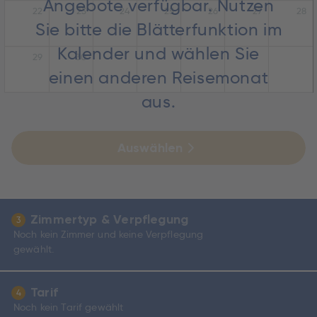
Angebote verfügbar. Nutzen
22
23
24
25
26
27
28
Sie bitte die Blätterfunktion im
Kalender und wählen Sie
29
30
einen anderen Reisemonat
aus.
Auswählen
Zimmertyp & Verpflegung
3
Noch kein Zimmer und keine Verpflegung
gewählt.
Tarif
4
Noch kein Tarif gewählt