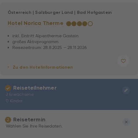
Österreich
|
Salzburger Land
|
Bad Hofgastein
Hotel Norica Therme
★
★
★
★
☆
inkl. Eintritt Alpentherme Gastein
großes Aktivprogramm
Reisezeitraum: 28.8.2025 – 28.11.2026
Zu den Hotelinformationen
Reiseteilnehmer
2 Erwachsene
0 Kinder
Reisetermin
2
Wählen Sie Ihre Reisedaten.