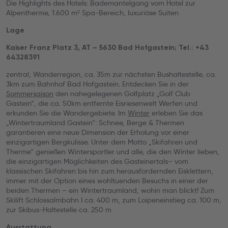
Die Highlights des Hotels: Bademantelgang vom Hotel zur
Alpentherme, 1.600 m² Spa-Bereich, luxuriöse Suiten
Lage
Kaiser Franz Platz 3, AT – 5630 Bad Hofgastein; Tel.: +43
64328391
zentral, Wanderregion, ca. 35m zur nächsten Bushaltestelle, ca.
3km zum Bahnhof Bad Hofgastein. Entdecken Sie in der
Sommersaison
den nahegelegenen Golfplatz „Golf Club
Gastein“, die ca. 50km entfernte Eisriesenwelt Werfen und
erkunden Sie die Wandergebiete. Im
Winter
erleben Sie das
„Wintertraumland Gastein“: Schnee, Berge & Thermen
garantieren eine neue Dimension der Erholung vor einer
einzigartigen Bergkulisse. Unter dem Motto „Skifahren und
Therme“ genießen Wintersportler und alle, die den Winter lieben,
die einzigartigen Möglichkeiten des Gasteinertals– vom
klassischen Skifahren bis hin zum herausfordernden Eisklettern,
immer mit der Option eines wohltuenden Besuchs in einer der
beiden Thermen – ein Wintertraumland, wohin man blickt! Zum
Skilift Schlossalmbahn I ca. 400 m, zum Loipeneinstieg ca. 100 m,
zur Skibus-Haltestelle ca. 250 m
Ausstattung