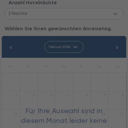
Anzahl Hotelnächte
2 Nächte
Wählen Sie Ihren gewünschten Anreisetag.
Februar 2026
Mo
Di
Mi
Do
Fr
Sa
So
1
2
3
4
5
6
7
8
Für Ihre Auswahl sind in
9
10
11
12
13
14
15
diesem Monat leider keine