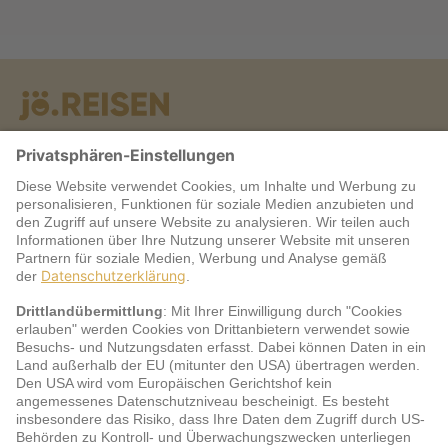
Warum jö?
Service
jö Bonus Club Partner