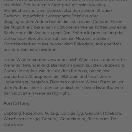
erkunden. Der berühmte Stadtpark mit seinen weiten
Grünflächen und dem beeindruckenden Johann Strauss-
Denkmal ist perfekt für entspannte Picknicks oder
Joggingrunden. Zudem bieten die zahlreichen Cafés im Freien
die Möglichkeit, bei einem traditionellen Wiener Kaffee und einer
Sachertorte die Sonne zu genießen. Fahrradtouren entlang der
Donau oder Besuche der zahlreichen Museen, wie dem
Kunsthistorischen Museum oder dem Belvedere, sind ebenfalls
beliebte Sommeraktivitäten.
In den Wintermonaten verwandelt sich Wien in ein zauberhaftes
Weihnachtswunderland. Die festlich geschmückten Straßen und
Christkindlmärkte, wie der vor dem Rathaus, bieten eine
wunderbare Atmosphäre, um Glühwein und traditionelle
Leckereien zu genießen. Eislaufen auf dem Wiener Eistraum vor
dem Rathaus oder in den romantischen, kleinen Eislaufbahnen
der Stadt ist ein weiteres Highlight.
Ausstattung
Empfang/Rezeption, Aufzug, Garage (gg. Gebühr), Hotelsafe,
Wäscheservice (gg. Gebühr), Gepäckraum, Restaurant, Bar,
Café u.v.m.