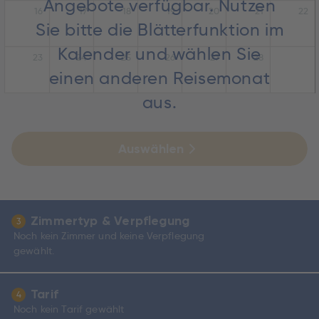
Angebote verfügbar. Nutzen
16
17
18
19
20
21
22
Sie bitte die Blätterfunktion im
Kalender und wählen Sie
23
24
25
26
27
28
einen anderen Reisemonat
aus.
Auswählen
Zimmertyp & Verpflegung
3
Noch kein Zimmer und keine Verpflegung
gewählt.
Tarif
4
Noch kein Tarif gewählt