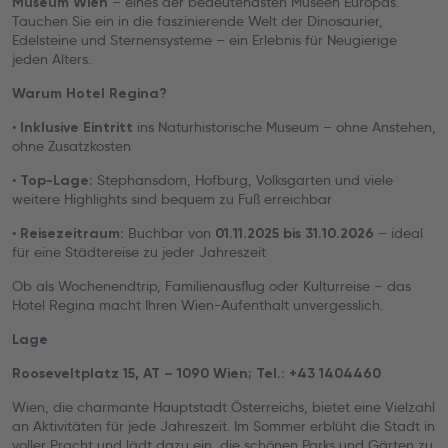
– eines der bedeutendsten Museen Europas.
Museum Wien
Tauchen Sie ein in die faszinierende Welt der Dinosaurier,
Edelsteine und Sternensysteme – ein Erlebnis für Neugierige
jeden Alters.
Warum Hotel Regina?
•
ins Naturhistorische Museum – ohne Anstehen,
Inklusive Eintritt
ohne Zusatzkosten
•
Stephansdom, Hofburg, Volksgarten und viele
Top-Lage:
weitere Highlights sind bequem zu Fuß erreichbar
•
Buchbar von
– ideal
Reisezeitraum:
01.11.2025 bis 31.10.2026
für eine Städtereise zu jeder Jahreszeit
Ob als Wochenendtrip, Familienausflug oder Kulturreise – das
Hotel Regina macht Ihren Wien-Aufenthalt unvergesslich.
Lage
Rooseveltplatz 15, AT – 1090 Wien; Tel.: +43 1404460
Wien, die charmante Hauptstadt Österreichs, bietet eine Vielzahl
an Aktivitäten für jede Jahreszeit. Im Sommer erblüht die Stadt in
voller Pracht und lädt dazu ein, die schönen Parks und Gärten zu