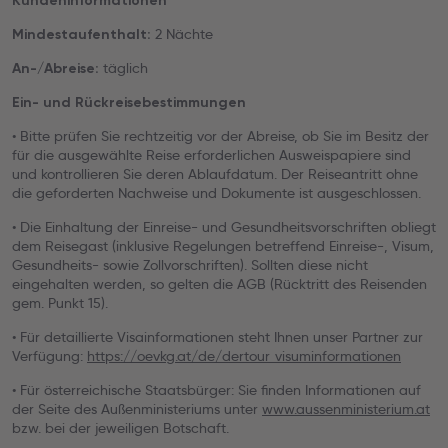
Kundeninformationen
2 Nächte
Mindestaufenthalt:
täglich
An-/Abreise:
Ein- und Rückreisebestimmungen
• Bitte prüfen Sie rechtzeitig vor der Abreise, ob Sie im Besitz der
für die ausgewählte Reise erforderlichen Ausweispapiere sind
und kontrollieren Sie deren Ablaufdatum. Der Reiseantritt ohne
die geforderten Nachweise und Dokumente ist ausgeschlossen.
• Die Einhaltung der Einreise- und Gesundheitsvorschriften obliegt
dem Reisegast (inklusive Regelungen betreffend Einreise-, Visum,
Gesundheits- sowie Zollvorschriften). Sollten diese nicht
eingehalten werden, so gelten die AGB (Rücktritt des Reisenden
gem. Punkt 15).
• Für detaillierte Visainformationen steht Ihnen unser Partner zur
Verfügung:
https://oevkg.at/de/dertour_visuminformationen
• Für österreichische Staatsbürger: Sie finden Informationen auf
der Seite des Außenministeriums unter
www.aussenministerium.at
bzw. bei der jeweiligen Botschaft.