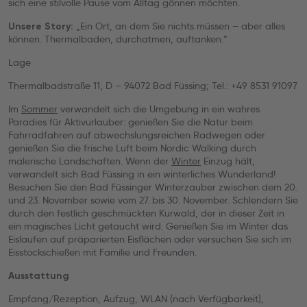
sich eine stilvolle Pause vom Alltag gönnen möchten.
„Ein Ort, an dem Sie nichts müssen – aber alles
Unsere Story:
können. Thermalbaden, durchatmen, auftanken.“
Lage
Thermalbadstraße 11, D – 94072 Bad Füssing; Tel.: +49 8531 91097
Im
Sommer
verwandelt sich die Umgebung in ein wahres
Paradies für Aktivurlauber: genießen Sie die Natur beim
Fahrradfahren auf abwechslungsreichen Radwegen oder
genießen Sie die frische Luft beim Nordic Walking durch
malerische Landschaften. Wenn der
Winter
Einzug hält,
verwandelt sich Bad Füssing in ein winterliches Wunderland!
Besuchen Sie den Bad Füssinger Winterzauber zwischen dem 20.
und 23. November sowie vom 27. bis 30. November. Schlendern Sie
durch den festlich geschmückten Kurwald, der in dieser Zeit in
ein magisches Licht getaucht wird. Genießen Sie im Winter das
Eislaufen auf präparierten Eisflächen oder versuchen Sie sich im
Eisstockschießen mit Familie und Freunden.
Ausstattung
Empfang/Rezeption, Aufzug, WLAN (nach Verfügbarkeit),