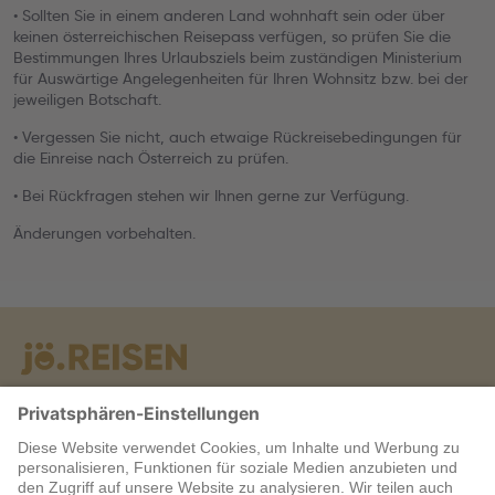
• Sollten Sie in einem anderen Land wohnhaft sein oder über
keinen österreichischen Reisepass verfügen, so prüfen Sie die
Bestimmungen Ihres Urlaubsziels beim zuständigen Ministerium
für Auswärtige Angelegenheiten für Ihren Wohnsitz bzw. bei der
jeweiligen Botschaft.
• Vergessen Sie nicht, auch etwaige Rückreisebedingungen für
die Einreise nach Österreich zu prüfen.
• Bei Rückfragen stehen wir Ihnen gerne zur Verfügung.
Änderungen vorbehalten.
Warum jö?