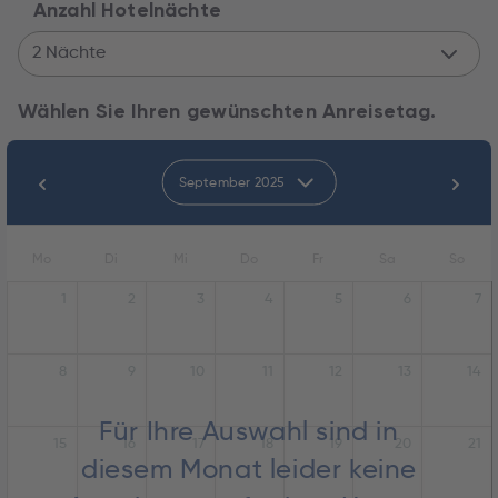
Anzahl Hotelnächte
2 Nächte
Wählen Sie Ihren gewünschten Anreisetag.
September 2025
Mo
Di
Mi
Do
Fr
Sa
So
1
2
3
4
5
6
7
8
9
10
11
12
13
14
Für Ihre Auswahl sind in
15
16
17
18
19
20
21
diesem Monat leider keine