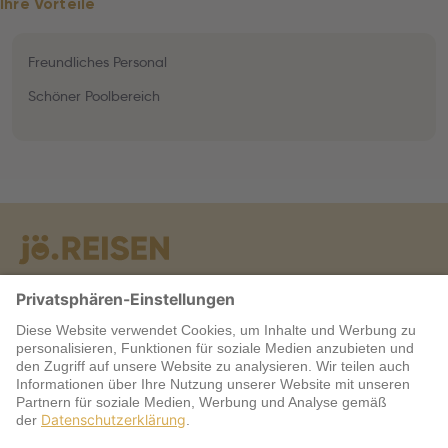
Ihre Vorteile
Freundliches Personal
Schöner Poolbereich
Warum jö?
Service
jö Bonus Club Partner