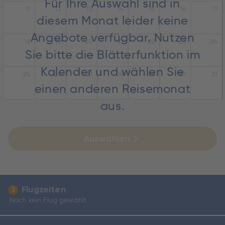
Für Ihre Auswahl sind in
11
12
13
14
15
16
17
diesem Monat leider keine
Angebote verfügbar. Nutzen
18
19
20
21
22
23
24
Sie bitte die Blätterfunktion im
Kalender und wählen Sie
25
26
27
28
29
30
31
einen anderen Reisemonat
aus.
Auswählen
Flugzeiten
3
Noch kein Flug gewählt.