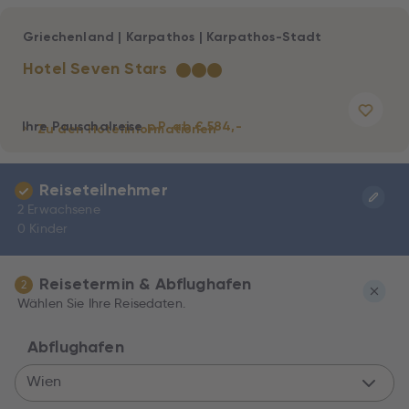
Griechenland
|
Karpathos
|
Karpathos-Stadt
Hotel Seven Stars
★
★
★
Ihre Pauschalreise
p.P. ab € 584,-
Zu den Hotelinformationen
Reiseteilnehmer
2 Erwachsene
0 Kinder
Reisetermin & Abflughafen
2
Wählen Sie Ihre Reisedaten.
Abflughafen
Wien