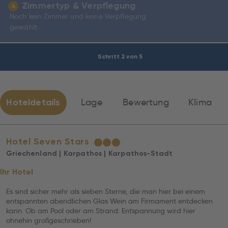
Zimmertyp & Verpflegung
4
Noch kein Zimmer und keine Verpflegung
gewählt.
Schritt 2 von 5
Hoteldetails
Lage
Bewertung
Klima
Hotel Seven Stars
★
★
★
Griechenland | Karpathos | Karpathos-Stadt
Ihr Hotel
Es sind sicher mehr als sieben Sterne, die man hier bei einem
entspannten abendlichen Glas Wein am Firmament entdecken
kann. Ob am Pool oder am Strand: Entspannung wird hier
ohnehin großgeschrieben!