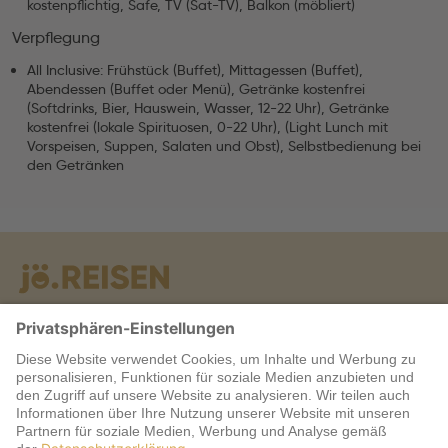
kostenpflichtig, Safe, TV (Sat-TV), Balkon (möbliert)
Verpflegung
All Inclusive: Frühstück (Buffet), Mittagessen (Buffet),
Abendessen (Buffet oder Menü), Getränke kostenfrei
(Softdrinks, Bier, Hauswein, Wasser, 12-22 Uhr), Getränke
kostenfrei (lokale Spirituosen, 0-22 Uhr), (Light Lunch mit
Vorspeisen, Suppen, Salaten und Obst), Selbstbedienung bei
den Getränken
Warum jö?
Service