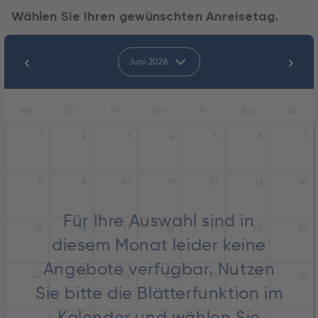
Wählen Sie Ihren gewünschten Anreisetag.
Juni 2026
Mo
Di
Mi
Do
Fr
Sa
So
1
2
3
4
5
6
7
8
9
10
11
12
13
14
Für Ihre Auswahl sind in
15
16
17
18
19
20
21
diesem Monat leider keine
Angebote verfügbar. Nutzen
22
23
24
25
26
27
28
Sie bitte die Blätterfunktion im
Kalender und wählen Sie