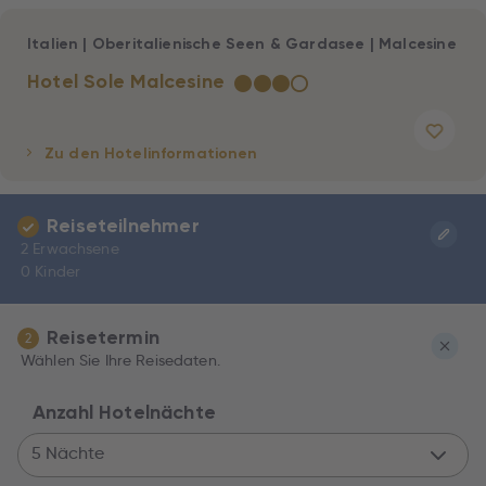
Italien
|
Oberitalienische Seen & Gardasee
|
Malcesine
Hotel Sole Malcesine
★
★
★
☆
Zu den Hotelinformationen
Reiseteilnehmer
2 Erwachsene
0 Kinder
Reisetermin
2
Wählen Sie Ihre Reisedaten.
Anzahl Hotelnächte
5 Nächte