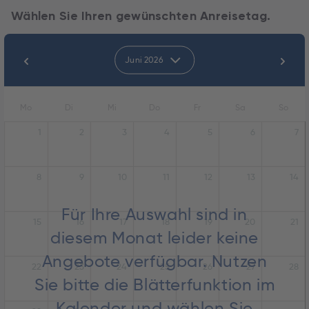
Wählen Sie Ihren gewünschten Anreisetag.
Juni 2026
Mo
Di
Mi
Do
Fr
Sa
So
1
2
3
4
5
6
7
8
9
10
11
12
13
14
Für Ihre Auswahl sind in
15
16
17
18
19
20
21
diesem Monat leider keine
Angebote verfügbar. Nutzen
22
23
24
25
26
27
28
Sie bitte die Blätterfunktion im
Kalender und wählen Sie