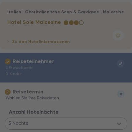
Italien
|
Oberitalienische Seen & Gardasee
|
Malcesine
Hotel Sole Malcesine
★
★
★
☆
Zu den Hotelinformationen
Reiseteilnehmer
2 Erwachsene
0 Kinder
Reisetermin
2
Wählen Sie Ihre Reisedaten.
Anzahl Hotelnächte
5 Nächte