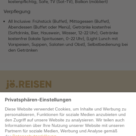
kostenpflichtig, Safe, TV (Sat-TV), Balkon (möbliert)
Verpflegung
All Inclusive: Frühstück (Buffet), Mittagessen (Buffet),
Abendessen (Buffet oder Menü), Getränke kostenfrei
(Softdrinks, Bier, Hauswein, Wasser, 12-22 Uhr), Getränke
kostenfrei (lokale Spirituosen, 0-22 Uhr), (Light Lunch mit
Vorspeisen, Suppen, Salaten und Obst), Selbstbedienung bei
den Getränken
Warum jö?
Service