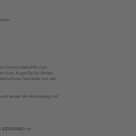
zahler
om Frühstücksbuffet zum
n bzw. Kugel Eis für Kinder
koholfreie Getränke von der
hr und endet am Abreisetag mit
de
an.
SZG00063