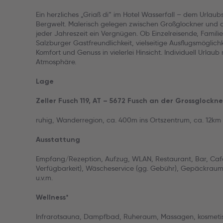
Ein herzliches „Griaß di“ im Hotel Wasserfall – dem Urlaubs
Bergwelt. Malerisch gelegen zwischen Großglockner und de
jeder Jahreszeit ein Vergnügen. Ob Einzelreisende, Familie
Salzburger Gastfreundlichkeit, vielseitige Ausflugsmöglich
Komfort und Genuss in vielerlei Hinsicht. Individuell Urlaub
Atmosphäre.
Lage
Zeller Fusch 119, AT – 5672 Fusch an der Grossglockn
ruhig, Wanderregion, ca. 400m ins Ortszentrum, ca. 12km
Ausstattung
Empfang/Rezeption, Aufzug, WLAN, Restaurant, Bar, Café
Verfügbarkeit), Wäscheservice (gg. Gebühr), Gepäckraum,
u.v.m.
Wellness*
Infrarotsauna, Dampfbad, Ruheraum, Massagen, kosmeti