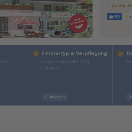
Zu den H
99%
5
Zimmertyp & Verpflegung
Ta
.2026
Doppelzimmer Mini (DB1)
Sta
Frühstück
Ändern