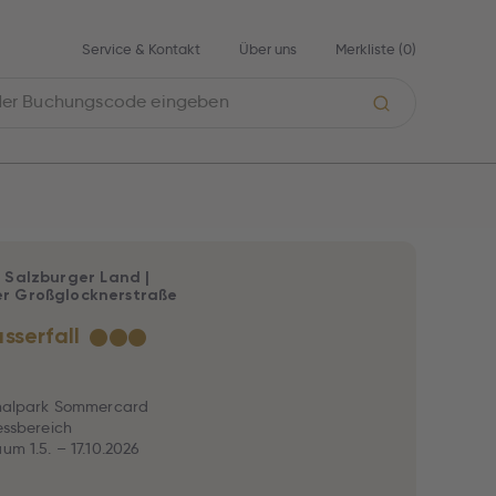
Service & Kontakt
Über uns
Merkliste (
0
)
|
Salzburger Land
|
er Großglocknerstraße
sserfall
★
★
★
ionalpark Sommercard
nessbereich
um 1.5. – 17.10.2026