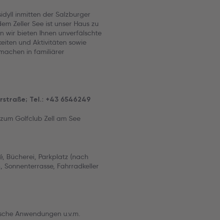
idyll inmitten der Salzburger
m Zeller See ist unser Haus zu
n wir bieten Ihnen unverfälschte
keiten und Aktivitäten sowie
 machen in familiärer
erstraße; Tel.: +43 6546249
 zum Golfclub Zell am See
, Bücherei, Parkplatz (nach
 Sonnenterrasse, Fahrradkeller
sche Anwendungen u.v.m.