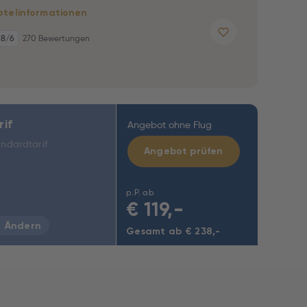
otelinformationen
,8
/6
270 Bewertungen
rif
Angebot ohne Flug
ndardtarif
Angebot prüfen
p.P. ab
€
119,-
Ändern
Gesamt ab € 238,-