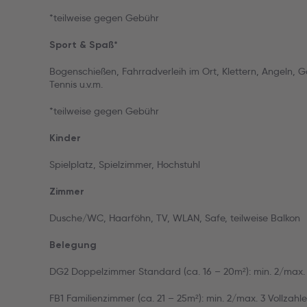
*teilweise gegen Gebühr
Sport & Spaß*
Bogenschießen, Fahrradverleih im Ort, Klettern, Angeln, G
Tennis u.v.m.
*teilweise gegen Gebühr
Kinder
Spielplatz, Spielzimmer, Hochstuhl
Zimmer
Dusche/WC, Haarföhn, TV, WLAN, Safe, teilweise Balkon
Belegung
DG2 Doppelzimmer Standard (ca. 16 – 20m²): min. 2/max. 3 
FB1 Familienzimmer (ca. 21 – 25m²): min. 2/max. 3 Vollzahle