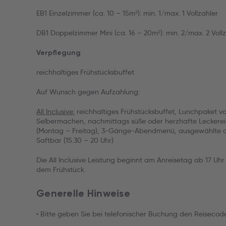
EB1 Einzelzimmer (ca. 10 – 15m²): min. 1/max. 1 Vollzahler
DB1 Doppelzimmer Mini (ca. 16 – 20m²): min. 2/max. 2 Voll
Verpflegung
reichhaltiges Frühstücksbuffet
Auf Wunsch gegen Aufzahlung:
All Inclusive:
reichhaltiges Frühstücksbuffet, Lunchpaket v
Selbermachen, nachmittags süße oder herzhafte Leckereie
(Montag – Freitag), 3-Gänge-Abendmenü, ausgewählte al
Saftbar (15.30 – 20 Uhr)
Die All Inclusive Leistung beginnt am Anreisetag ab 17 U
dem Frühstück.
Generelle Hinweise
• Bitte geben Sie bei telefonischer Buchung den Reiseco