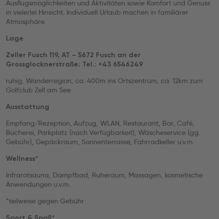
Ausflugsmöglichkeiten und Aktivitäten sowie Komfort und Genuss
in vielerlei Hinsicht. Individuell Urlaub machen in familiärer
Atmosphäre.
Lage
Zeller Fusch 119, AT – 5672 Fusch an der
Grossglocknerstraße; Tel.: +43 6546249
ruhig, Wanderregion, ca. 400m ins Ortszentrum, ca. 12km zum
Golfclub Zell am See
Ausstattung
Empfang/Rezeption, Aufzug, WLAN, Restaurant, Bar, Café,
Bücherei, Parkplatz (nach Verfügbarkeit), Wäscheservice (gg.
Gebühr), Gepäckraum, Sonnenterrasse, Fahrradkeller u.v.m.
Wellness*
Infrarotsauna, Dampfbad, Ruheraum, Massagen, kosmetische
Anwendungen u.v.m.
*teilweise gegen Gebühr
Sport & Spaß*