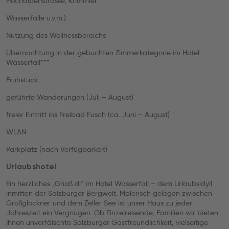
Hochalpenstrasse, Krimmler
Wasserfälle u.v.m.)
Nutzung des Wellnessbereichs
Übernachtung in der gebuchten Zimmerkategorie im Hotel
Wasserfall***
Frühstück
geführte Wanderungen (Juli – August)
freier Eintritt ins Freibad Fusch (ca. Juni – August)
WLAN
Parkplatz (nach Verfügbarkeit)
Urlaubshotel
Ein herzliches „Griaß di“ im Hotel Wasserfall – dem Urlaubsidyll
inmitten der Salzburger Bergwelt. Malerisch gelegen zwischen
Großglockner und dem Zeller See ist unser Haus zu jeder
Jahreszeit ein Vergnügen. Ob Einzelreisende, Familien wir bieten
Ihnen unverfälschte Salzburger Gastfreundlichkeit, vielseitige