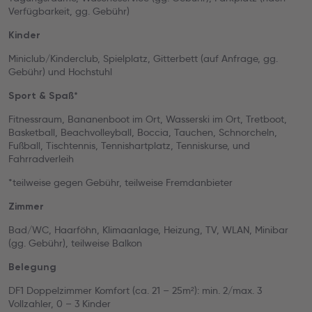
Verfügbarkeit, gg. Gebühr)
Kinder
Miniclub/Kinderclub, Spielplatz, Gitterbett (auf Anfrage, gg.
Gebühr) und Hochstuhl
Sport & Spaß*
Fitnessraum, Bananenboot im Ort, Wasserski im Ort, Tretboot,
Basketball, Beachvolleyball, Boccia, Tauchen, Schnorcheln,
Fußball, Tischtennis, Tennishartplatz, Tenniskurse, und
Fahrradverleih
*teilweise gegen Gebühr, teilweise Fremdanbieter
Zimmer
Bad/WC, Haarföhn, Klimaanlage, Heizung, TV, WLAN, Minibar
(gg. Gebühr), teilweise Balkon
Belegung
DF1 Doppelzimmer Komfort (ca. 21 – 25m²): min. 2/max. 3
Vollzahler, 0 – 3 Kinder