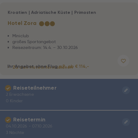
Kroatien
|
Adriatische Küste
|
Primosten
Hotel Zora
★
★
★
Miniclub
großes Sportangebot
Reisezeitraum: 14.4. – 30.10.2026
Ihr Angebot ohne Flug
p.P. ab € 114,-
Zu den Hotelinformationen
Reiseteilnehmer
2 Erwachsene
0 Kinder
Reisetermin
04.10.2026 - 07.10.2026
3 Nächte