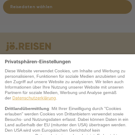
Reisedaten wählen
Warum jö?
Service
jö Bonus Club Partner