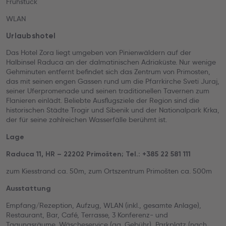
Frühstück
WLAN
Urlaubshotel
Das Hotel Zora liegt umgeben von Pinienwäldern auf der
Halbinsel Raduca an der dalmatinischen Adriaküste. Nur wenige
Gehminuten entfernt befindet sich das Zentrum von Primosten,
das mit seinen engen Gassen rund um die Pfarrkirche Sveti Juraj,
seiner Uferpromenade und seinen traditionellen Tavernen zum
Flanieren einlädt. Beliebte Ausflugsziele der Region sind die
historischen Städte Trogir und Sibenik und der Nationalpark Krka,
der für seine zahlreichen Wasserfälle berühmt ist.
Lage
Raduca 11, HR – 22202 Primošten; Tel.: +385 22 581 111
zum Kiesstrand ca. 50m, zum Ortszentrum Primošten ca. 500m
Ausstattung
Empfang/Rezeption, Aufzug, WLAN (inkl., gesamte Anlage),
Restaurant, Bar, Café, Terrasse, 3 Konferenz- und
Tagungsräume, Wäscheservice (gg. Gebühr), Parkplatz (nach