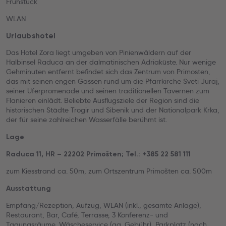
Frühstück
WLAN
Urlaubshotel
Das Hotel Zora liegt umgeben von Pinienwäldern auf der
Halbinsel Raduca an der dalmatinischen Adriaküste. Nur wenige
Gehminuten entfernt befindet sich das Zentrum von Primosten,
das mit seinen engen Gassen rund um die Pfarrkirche Sveti Juraj,
seiner Uferpromenade und seinen traditionellen Tavernen zum
Flanieren einlädt. Beliebte Ausflugsziele der Region sind die
historischen Städte Trogir und Sibenik und der Nationalpark Krka,
der für seine zahlreichen Wasserfälle berühmt ist.
Lage
Raduca 11, HR – 22202 Primošten; Tel.: +385 22 581 111
zum Kiesstrand ca. 50m, zum Ortszentrum Primošten ca. 500m
Ausstattung
Empfang/Rezeption, Aufzug, WLAN (inkl., gesamte Anlage),
Restaurant, Bar, Café, Terrasse, 3 Konferenz- und
Tagungsräume, Wäscheservice (gg. Gebühr), Parkplatz (nach