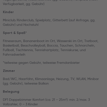
Verfügbarkeit, gg. Gebühr)
Kinder
Miniclub/Kinderclub, Spielplatz, Gitterbett (auf Anfrage, gg.
Gebühr) und Hochstuhl
Sport & Spaß*
Fitnessraum, Bananenboot im Ort, Wasserski im Ort, Tretboot,
Basketball, Beachvolleyball, Boccia, Tauchen, Schnorcheln,
Fußball, Tischtennis, Tennishartplatz, Tenniskurse, und
Fahrradverleih
*teilweise gegen Gebühr, teilweise Fremdanbieter
Zimmer
Bad/WC, Haarföhn, Klimaanlage, Heizung, TV, WLAN, Minibar
(gg. Gebühr), teilweise Balkon
Belegung
DF1 Doppelzimmer Komfort (ca. 21 – 25m²): min. 2/max. 3
Vollzahler, 0 – 3 Kinder