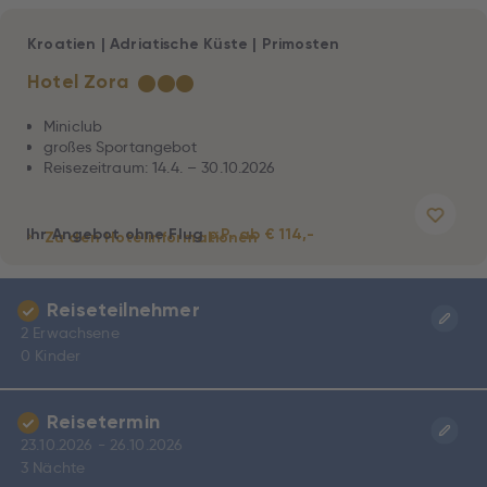
Kroatien
|
Adriatische Küste
|
Primosten
Hotel Zora
★
★
★
Miniclub
großes Sportangebot
Reisezeitraum: 14.4. – 30.10.2026
Ihr Angebot ohne Flug
p.P. ab € 114,-
Zu den Hotelinformationen
Reiseteilnehmer
2 Erwachsene
0 Kinder
Reisetermin
23.10.2026 - 26.10.2026
3 Nächte