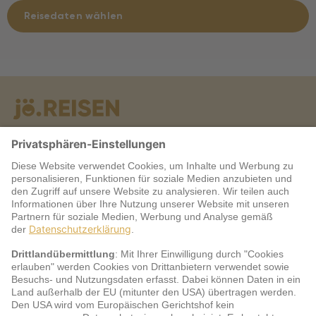
Reisedaten wählen
Warum jö?
Service
jö Bonus Club Partner