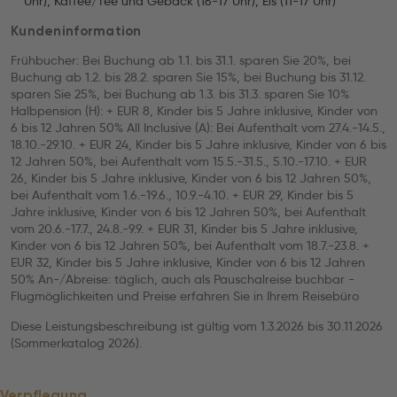
Uhr), Kaffee/Tee und Gebäck (16-17 Uhr), Eis (11-17 Uhr)
Kundeninformation
Frühbucher: Bei Buchung ab 1.1. bis 31.1. sparen Sie 20%, bei
Buchung ab 1.2. bis 28.2. sparen Sie 15%, bei Buchung bis 31.12.
sparen Sie 25%, bei Buchung ab 1.3. bis 31.3. sparen Sie 10%
Halbpension (H): + EUR 8, Kinder bis 5 Jahre inklusive, Kinder von
6 bis 12 Jahren 50% All Inclusive (A): Bei Aufenthalt vom 27.4.-14.5.,
18.10.-29.10. + EUR 24, Kinder bis 5 Jahre inklusive, Kinder von 6 bis
12 Jahren 50%, bei Aufenthalt vom 15.5.-31.5., 5.10.-17.10. + EUR
26, Kinder bis 5 Jahre inklusive, Kinder von 6 bis 12 Jahren 50%,
bei Aufenthalt vom 1.6.-19.6., 10.9.-4.10. + EUR 29, Kinder bis 5
Jahre inklusive, Kinder von 6 bis 12 Jahren 50%, bei Aufenthalt
vom 20.6.-17.7., 24.8.-9.9. + EUR 31, Kinder bis 5 Jahre inklusive,
Kinder von 6 bis 12 Jahren 50%, bei Aufenthalt vom 18.7.-23.8. +
EUR 32, Kinder bis 5 Jahre inklusive, Kinder von 6 bis 12 Jahren
50% An-/Abreise: täglich, auch als Pauschalreise buchbar -
Flugmöglichkeiten und Preise erfahren Sie in Ihrem Reisebüro
Diese Leistungsbeschreibung ist gültig vom 1.3.2026 bis 30.11.2026
(Sommerkatalog 2026).
Verpflegung