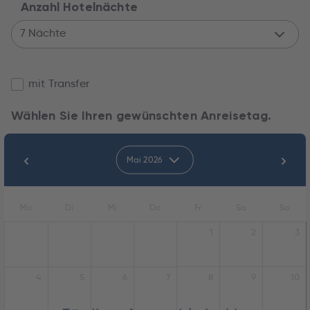
Anzahl Hotelnächte
7 Nächte
mit Transfer
Wählen Sie Ihren gewünschten Anreisetag.
Mai 2026
Mo
Di
Mi
Do
Fr
Sa
So
1
2
3
4
5
6
7
8
9
10