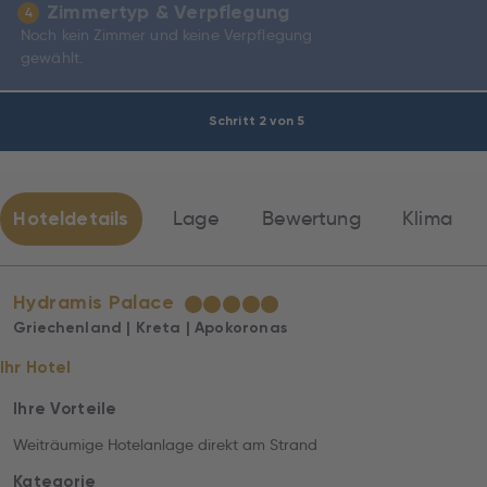
Zimmertyp & Verpflegung
4
Noch kein Zimmer und keine Verpflegung
gewählt.
Schritt 2 von 5
Hoteldetails
Lage
Bewertung
Klima
Hydramis Palace
★
★
★
★
★
Griechenland | Kreta | Apokoronas
Ihr Hotel
Ihre Vorteile
Weiträumige Hotelanlage direkt am Strand
Kategorie