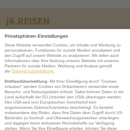
Warum jö?
Service
jö Bonus Club Partner