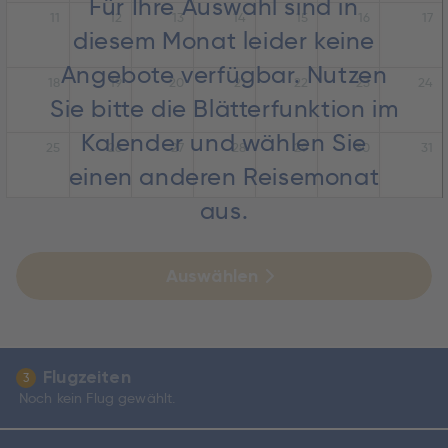
Für Ihre Auswahl sind in
11
12
13
14
15
16
17
diesem Monat leider keine
Angebote verfügbar. Nutzen
18
19
20
21
22
23
24
Sie bitte die Blätterfunktion im
Kalender und wählen Sie
25
26
27
28
29
30
31
einen anderen Reisemonat
aus.
Auswählen
Flugzeiten
3
Noch kein Flug gewählt.