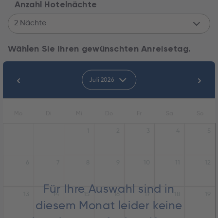
Anzahl Hotelnächte
2 Nächte
Wählen Sie Ihren gewünschten Anreisetag.
Juli 2026
Mo
Di
Mi
Do
Fr
Sa
So
1
2
3
4
5
6
7
8
9
10
11
12
Für Ihre Auswahl sind in
13
14
15
16
17
18
19
diesem Monat leider keine