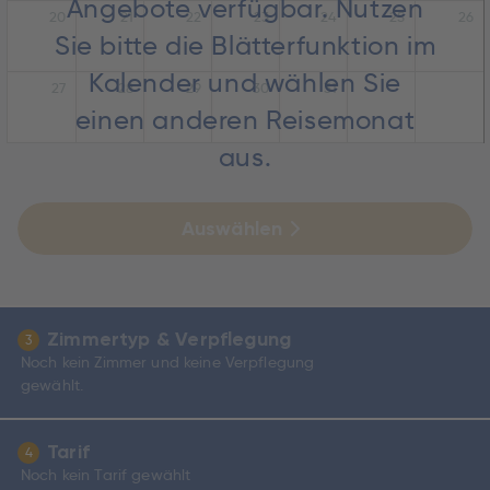
Angebote verfügbar. Nutzen
20
21
22
23
24
25
26
Sie bitte die Blätterfunktion im
Kalender und wählen Sie
27
28
29
30
31
einen anderen Reisemonat
aus.
Auswählen
Zimmertyp & Verpflegung
3
Noch kein Zimmer und keine Verpflegung
gewählt.
Tarif
4
Noch kein Tarif gewählt