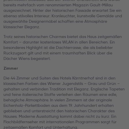
bereits mehrfach vom renommierten Magazin Gault-Millau
ausgezeichnet. Hinter der historischen Fassade erwartet Sie ein
ebenso stilvolles Interieur: Kronleuchter, kunstvolle Gemälde und
ausgewählte Designermöbel schaffen eine Atmosphäre
klassischer Eleganz.
Trotz seines historischen Charmes bietet das Haus zeitgemäßen
Komfort – darunter kostenloses WLAN in allen Bereichen. Ein
besonderes Highlight ist die Dachterrasse, die als beliebter
Rückzugsort gilt und mit einem traumhaften Blick über die
Dächer Wiens begeistert.
Zimmer
Die 44 Zimmer und Suiten des Hotels Kärntnerhof sind in den
klassischen Farben des Wiener Jugendstils – Grau und Grün –
gehalten und verbinden Tradition mit Eleganz. Englische Tapeten
und feine italienische Stoffe verleihen den Räumen eine edle,
behagliche Atmosphäre. In vielen Zimmern ist der originale
Eichenholz-Parkettboden aus dem 19. Jahrhundert erhalten
geblieben und unterstreicht den historischen Charakter des
Hauses. Moderne Ausstattung kommt dabei nicht zu kurz: Ein
Flachbildfernseher mit internationalen Programmen sorgt für
zeitgemäßen Komfort und Unterhaltung.