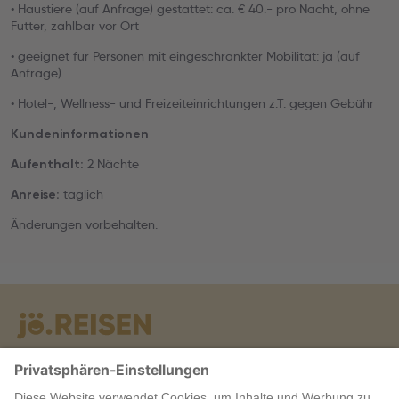
• Haustiere (auf Anfrage) gestattet: ca. € 40.- pro Nacht, ohne
Futter, zahlbar vor Ort
• geeignet für Personen mit eingeschränkter Mobilität: ja (auf
Anfrage)
• Hotel-, Wellness- und Freizeiteinrichtungen z.T. gegen Gebühr
Kundeninformationen
2 Nächte
Aufenthalt:
täglich
Anreise:
Änderungen vorbehalten.
Warum jö?