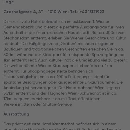
Lage
Grashofgasse 4, AT – 1010 Wien; Tel.: +43 15121923
Dieses stilvolle Hotel befindet sich im exklusiven 1. Wiener
Gemeindebezirk und bietet die perfekte Ausgangslage für Ihren
Aufenthalt in der österreichischen Hauptstadt. Nur ca. 300m vom
Stephansdom entfernt, erleben Sie Wiener Geschichte und Kultur
hautnah. Die Fußgängerzone „Graben“ mit ihren eleganten
Boutiquen und traditionsreichen Geschäften erreichen Sie in ca.
500m, während der Stadtpark für entspannte Spaziergänge ca.
1km entfernt liegt. Auch kulturell hat die Umgebung viel zu bieten:
Die weltberühmte Wiener Staatsoper ist ebenfalls ca. 1km
entfernt. Für Shoppingbegeisterte befinden sich
Einkaufsmöglichkeiten in ca. 100m Entfernung – ideal für
spontane Besorgungen oder ausgedehnte Einkaufsbummel. Die
Anbindung ist hervorragend: Der Hauptbahnhof Wien liegt ca.
5,9km entfernt und der Flughafen Wien-Schwechat ist in ca.
17km bequem erreichbar – ob mit Taxi, öffentlichen
Verkehrsmitteln oder Shuttle-Service.
Ausstattung
Das privat geführte Hotel Kärntnerhof befindet sich in einem
prachtvollen Gebäude aus der Wiener Gründerzeit und wurde