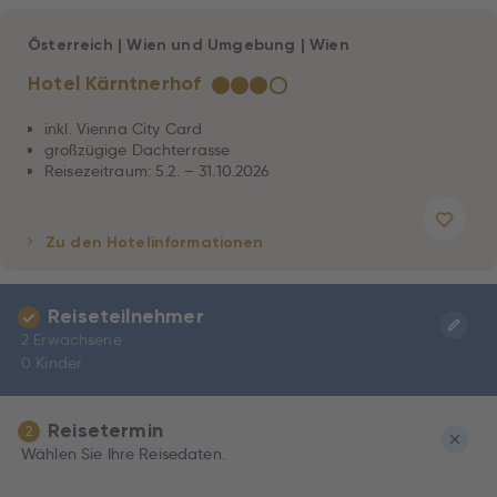
Österreich
|
Wien und Umgebung
|
Wien
Hotel Kärntnerhof
★
★
★
☆
inkl. Vienna City Card
großzügige Dachterrasse
Reisezeitraum: 5.2. – 31.10.2026
Zu den Hotelinformationen
Reiseteilnehmer
2 Erwachsene
0 Kinder
Reisetermin
2
Wählen Sie Ihre Reisedaten.