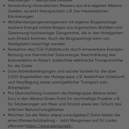
Weinbergen – Weinprobe inklusive
Verwendung mineralischen Wassers aus drei eigenen Albena-
Quellen; es wirkt therapeutisch z.B. bei rheumatischen
Erkrankungen
Abfallentsorgungsmanagement mit eigener Biogasanlage:
saubere Energie mittels Biogas aus organischen Abfällen und
Gewinnung hochwertiger Düngemittel, die in den Hotelgärten
zum Einsatz kommen. Auch die Biogasanlage kann von
Hotelgästen besichtigt werden
Reduktion des CO2-Fußabdrucks durch erneuerbare Energien:
Nutzung von thermischer Solarenergie, Beschränkung des
Autoverkehrs im Resort, kostenfreie elektrische Transportmittel
für die Gäste
Gute Arbeitsbedingungen und soziale Vorteile für die über
2.000 Angestellten der Hotelgruppe: z.B. kostenfreie Unterkunft
und Verpflegung sowie unentgeltlicher Transport zum
Arbeitsplatz
Pro Übernachtung investiert die Hotelgruppe Albena einen
Euro in den Albena Green Fund für nachhaltige Projekte: z.B.
für Säuberungen von Meer und Strand sowie den Schutz des
örtlichen Naturschutzgebietes
Möchten Sie der Natur etwas zurückgeben? Dann leisten Sie
einen Klimaschutzbeitrag - Jetzt Mangroven auf Sri Lanka
pflanzen!
https://www.dertouristik-