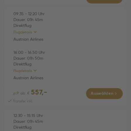
Economy
Austrian Airlines (OS770)
01h 50m
09:35
-
12:20
Uhr
Dauer:
01h
45m
Fr., 09.10.2026
Direktflug
16:00 Varna (VAR) -
Flugdetails
16:50 Wien (VIE)
Austrian Airlines
Economy
16:00
-
16:50
Uhr
HINFLUG (Direktflug)
01h 45m
Dauer:
01h
50m
Direktflug
Austrian Airlines (OS781)
01h 45m
Flugdetails
So., 04.10.2026
Austrian Airlines
09:35 Wien (VIE) -
557,-
12:20 Burgas (BOJ)
RÜCKFLUG (Direktflug)
01h 50m
p.P. ab
€
Auswählen
Economy
Transfer inkl.
Austrian Airlines (OS770)
01h 50m
12:30
-
15:15
Uhr
Fr., 09.10.2026
Dauer:
01h
45m
16:00 Varna (VAR) -
Direktflug
16:50 Wien (VIE)