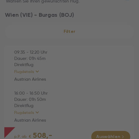
Wählen Sie Ihren gewünschten Flug.
Wien (VIE) - Burgas (BOJ)
Filter
09:35
-
12:20
Uhr
Dauer:
01h
45m
Direktflug
Flugdetails
Austrian Airlines
16:00
-
16:50
Uhr
HINFLUG (Direktflug)
01h 45m
Dauer:
01h
50m
Direktflug
Austrian Airlines (OS781)
01h 45m
Flugdetails
So., 04.10.2026
Austrian Airlines
09:35 Wien (VIE) -
508,-
12:20 Burgas (BOJ)
RÜCKFLUG (Direktflug)
01h 50m
p.P. ab
€
Auswählen