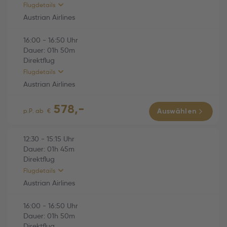
Flugdetails
Economy
Austrian Airlines
16:00
-
16:50
Uhr
HINFLUG (Direktflug)
01h 45m
Dauer:
01h
50m
Direktflug
Austrian Airlines (OS769)
01h 45m
Flugdetails
So., 04.10.2026
Austrian Airlines
12:30 Wien (VIE) -
578,-
15:15 Varna (VAR)
RÜCKFLUG (Direktflug)
01h 50m
p.P. ab
€
Auswählen
Economy
Austrian Airlines (OS770)
01h 50m
12:30
-
15:15
Uhr
Dauer:
01h
45m
Fr., 09.10.2026
Direktflug
16:00 Varna (VAR) -
Flugdetails
16:50 Wien (VIE)
Austrian Airlines
Economy
16:00
-
16:50
Uhr
HINFLUG (Direktflug)
01h 45m
Dauer:
01h
50m
Direktflug