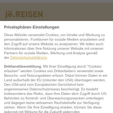
Warum jö?
Service
jö Bonus Club Partner
Zahlungsarten & Sicherheit