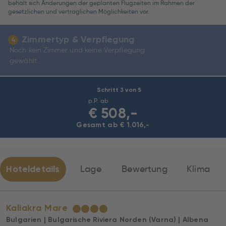
behält sich Änderungen der geplanten Flugzeiten im Rahmen der
Economy
gesetzlichen und vertraglichen Möglichkeiten vor.
Zimmertyp & Verpflegung
4
Noch kein Zimmer und keine Verpflegung
gewählt.
Schritt 3 von 5
p.P. ab
€
508,-
Gesamt ab € 1.016,-
Hoteldetails
Lage
Bewertung
Klima
Kaliakra Mare
★
★
★
★
Bulgarien | Bulgarische Riviera Norden (Varna) | Albena