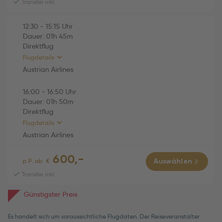
Transfer inkl.
Austrian Airlines (OS770)
01h 50m
12:30
-
15:15
Uhr
Fr., 09.10.2026
Dauer:
01h
45m
16:00 Varna (VAR) -
Direktflug
16:50 Wien (VIE)
Flugdetails
Economy
Austrian Airlines
16:00
-
16:50
Uhr
HINFLUG (Direktflug)
01h 45m
Dauer:
01h
50m
Direktflug
Austrian Airlines (OS769)
01h 45m
Flugdetails
So., 04.10.2026
Austrian Airlines
12:30 Wien (VIE) -
600,-
15:15 Varna (VAR)
RÜCKFLUG (Direktflug)
01h 50m
p.P. ab
€
Auswählen
Economy
Transfer inkl.
Austrian Airlines (OS770)
01h 50m
Günstigster Preis
Fr., 09.10.2026
16:00 Varna (VAR) -
Es handelt sich um voraussichtliche Flugdaten. Der Reiseveranstalter
16:50 Wien (VIE)