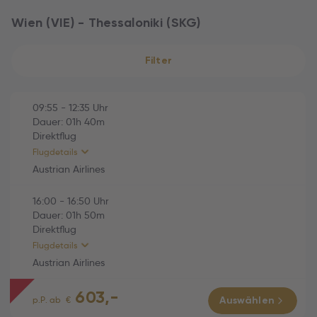
Wien (VIE) - Thessaloniki (SKG)
Filter
09:55
-
12:35
Uhr
Dauer:
01h
40m
Direktflug
Flugdetails
Austrian Airlines
16:00
-
16:50
Uhr
HINFLUG (Direktflug)
01h 40m
Dauer:
01h
50m
Direktflug
Austrian Airlines (OS823)
01h 40m
Flugdetails
Mi., 21.10.2026
Austrian Airlines
09:55 Wien (VIE) -
603,-
12:35 Thessaloniki (SKG)
RÜCKFLUG (Direktflug)
01h 50m
p.P. ab
€
Auswählen
Economy