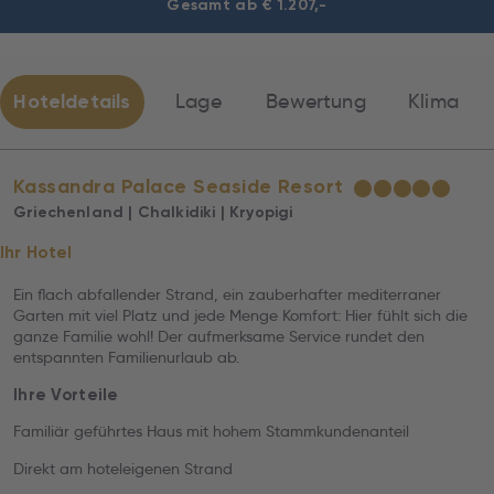
Gesamt ab € 1.207,-
Hoteldetails
Lage
Bewertung
Klima
Kassandra Palace Seaside Resort
★
★
★
★
★
Griechenland | Chalkidiki | Kryopigi
Ihr Hotel
Ein flach abfallender Strand, ein zauberhafter mediterraner
Garten mit viel Platz und jede Menge Komfort: Hier fühlt sich die
ganze Familie wohl! Der aufmerksame Service rundet den
entspannten Familienurlaub ab.
Ihre Vorteile
Familiär geführtes Haus mit hohem Stammkundenanteil
Direkt am hoteleigenen Strand