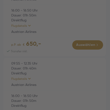
16:00
-
16:50
Uhr
HINFLUG (Direktflug)
01h 40m
Dauer:
01h
50m
Direktflug
Austrian Airlines (OS823)
01h 40m
Flugdetails
Mi., 21.10.2026
Austrian Airlines
09:55 Wien (VIE) -
650,-
12:35 Thessaloniki (SKG)
RÜCKFLUG (Direktflug)
01h 50m
p.P. ab
€
Auswählen
Economy
Transfer inkl.
Austrian Airlines (OS824)
01h 50m
09:55
-
12:35
Uhr
Mo., 26.10.2026
Dauer:
01h
40m
16:00 Thessaloniki (SKG) -
Direktflug
16:50 Wien (VIE)
Flugdetails
Economy
Austrian Airlines
16:00
-
16:50
Uhr
HINFLUG (Direktflug)
01h 40m
Dauer:
01h
50m
Direktflug