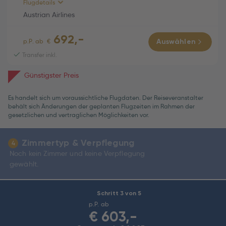
Austrian Airlines (OS823)
01h 40m
Flugdetails
Mi., 21.10.2026
Austrian Airlines
09:55 Wien (VIE) -
692,-
12:35 Thessaloniki (SKG)
RÜCKFLUG (Direktflug)
01h 50m
p.P. ab
€
Auswählen
Economy
Transfer inkl.
Austrian Airlines (OS824)
01h 50m
Günstigster Preis
Mo., 26.10.2026
16:00 Thessaloniki (SKG) -
Es handelt sich um voraussichtliche Flugdaten. Der Reiseveranstalter
16:50 Wien (VIE)
behält sich Änderungen der geplanten Flugzeiten im Rahmen der
Economy
gesetzlichen und vertraglichen Möglichkeiten vor.
Zimmertyp & Verpflegung
4
Noch kein Zimmer und keine Verpflegung
gewählt.
Schritt 3 von 5
p.P. ab
€
603,-