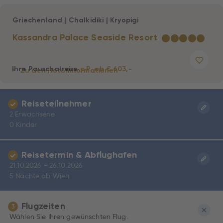
Griechenland
|
Chalkidiki
|
Kryopigi
Kassandra Palace Seaside Resort
★
★
★
★
★
Ihre Pauschalreise
p.P. ab € 603,-
Zu den Hotelinformationen
Reiseteilnehmer
2 Erwachsene
0 Kinder
Reisetermin & Abflughafen
21.10.2026 - 26.10.2026
5 Nächte ab Wien
Flugzeiten
3
Wählen Sie Ihren gewünschten Flug.