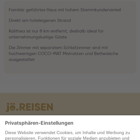
Familiär geführtes Haus mit hohem Stammkundenanteil
Direkt am hoteleigenen Strand
Kalithea ist nur 8 km entfernt, deshalb ideal für
unternehmungslustige Gäste
Die Zimmer mit separatem Schlafzimmer sind mit
hochwertigen COCO-MAT Matratzen und Bettwäsche
ausgestattet
Warum jö?