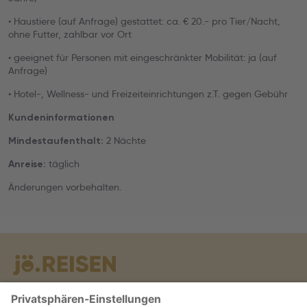
• Haustiere (auf Anfrage) gestattet: ca. € 20.- pro Tier/Nacht,
ohne Futter, zahlbar vor Ort
• geeignet für Personen mit eingeschränkter Mobilität: ja (auf
Anfrage)
• Hotel-, Wellness- und Freizeiteinrichtungen z.T. gegen Gebühr
Kundeninformationen
2 Nächte
Mindestaufenthalt:
täglich
Anreise:
Änderungen vorbehalten.