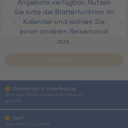
Angebote verfügbar. Nutzen
17
18
19
20
21
22
23
Sie bitte die Blätterfunktion im
Kalender und wählen Sie
24
25
26
27
28
29
30
einen anderen Reisemonat
aus.
Auswählen
Zimmertyp & Verpflegung
3
Noch kein Zimmer und keine Verpflegung
gewählt.
Tarif
4
Noch kein Tarif gewählt