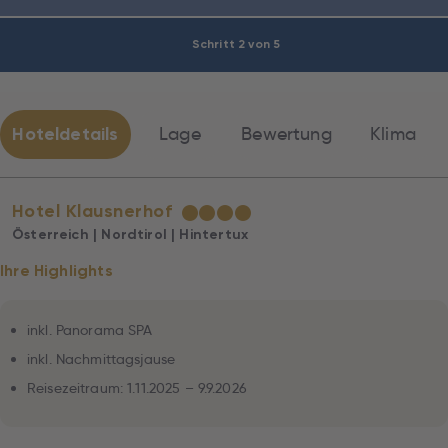
Schritt 2 von 5
Hoteldetails
Lage
Bewertung
Klima
Hotel Klausnerhof
★
★
★
★
Österreich | Nordtirol | Hintertux
Ihre Highlights
inkl. Panorama SPA
inkl. Nachmittagsjause
Reisezeitraum: 1.11.2025 – 9.9.2026