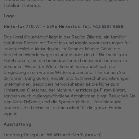
Hotels in Hintertux.
Lage
Hintertux 770, AT – 6294 Hintertux; Tel.: +43 5287 8588
Das Hotel Klausnerhof liegt in der Region Zillertal, ein familiär
geführter Betrieb mit Tradition und ideale Voraussetzungen für
unvergessliche Aktivurlaube. Im Sommer können Gäste die
herrlichen Wanderwege erkunden oder den E-Bike-Verleih im
Hotel nutzen, um die beeindruckende Landschaft bequem zu
erkunden. Wenn der Winter kommt, verwandelt sich die
Umgebung in ein wahres Winterwunderland. Hier können Sie
Skifahren, Langlaufen, Rodeln und Schneeschuhwanderungen
unternehmen. Besonders hervorzuheben ist die Nähe zum
Hintertuxer Gletscher, der nicht nur erstklassige Pisten bietet,
sondern auch außergewöhnliche Attraktionen birgt. Besuchen Sie
den NaturEisPalast und die Spannaglhöhle – faszinierende
unterirdische Erlebnisse, die sich ideal für die ganze Familie
eignen.
Ausstattung
Empfang/Rezeption, WLAN (nach Verfügbarkeit),