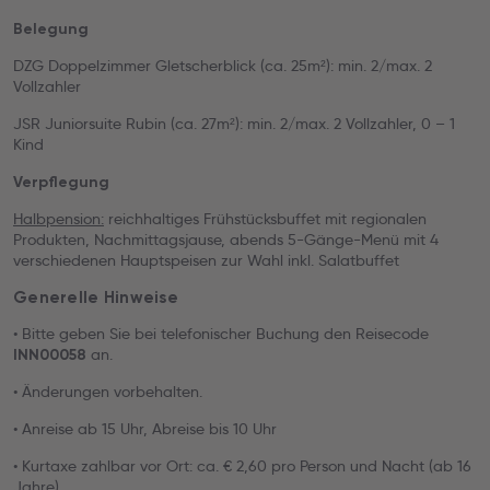
Belegung
DZG Doppelzimmer Gletscherblick (ca. 25m²): min. 2/max. 2
Vollzahler
JSR Juniorsuite Rubin (ca. 27m²): min. 2/max. 2 Vollzahler, 0 – 1
Kind
Verpflegung
Halbpension:
reichhaltiges Frühstücksbuffet mit regionalen
Produkten, Nachmittagsjause, abends 5-Gänge-Menü mit 4
verschiedenen Hauptspeisen zur Wahl inkl. Salatbuffet
Generelle Hinweise
• Bitte geben Sie bei telefonischer Buchung den Reisecode
an.
INN00058
• Änderungen vorbehalten.
• Anreise ab 15 Uhr, Abreise bis 10 Uhr
• Kurtaxe zahlbar vor Ort: ca. € 2,60 pro Person und Nacht (ab 16
Jahre)