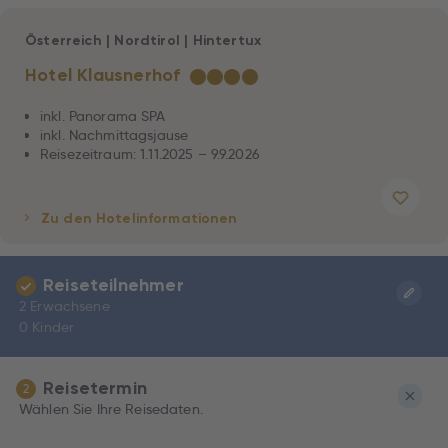
Österreich
|
Nordtirol
|
Hintertux
Hotel Klausnerhof
★
★
★
★
inkl. Panorama SPA
inkl. Nachmittagsjause
Reisezeitraum: 1.11.2025 – 9.9.2026
Zu den Hotelinformationen
Reiseteilnehmer
2 Erwachsene
0 Kinder
Reisetermin
2
Wählen Sie Ihre Reisedaten.