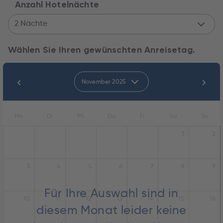
Anzahl Hotelnächte
2 Nächte
Wählen Sie Ihren gewünschten Anreisetag.
November 2025
Mo
Di
Mi
Do
Fr
Sa
So
1
2
3
4
5
6
7
8
9
Für Ihre Auswahl sind in
10
11
12
13
14
15
16
diesem Monat leider keine