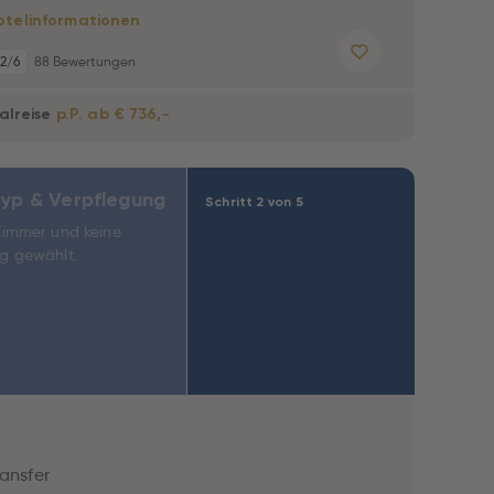
otelinformationen
,2
/6
88 Bewertungen
alreise
p.P. ab € 736,-
yp & Verpflegung
Schritt 2 von 5
Zimmer und keine
g gewählt.
ransfer