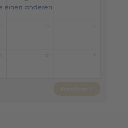
ie einen anderen
22
23
24
29
30
31
Auswählen