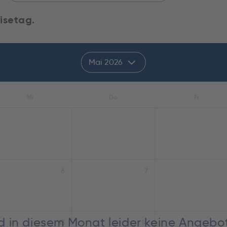
isetag.
Mai 2026
Mi
Do
Fr
6
7
nd in diesem Monat leider keine Angebo
13
14