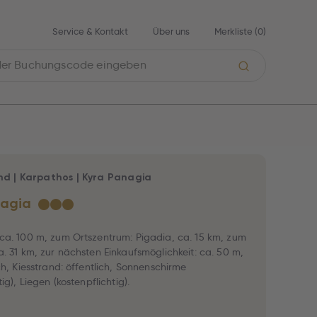
Service & Kontakt
Über uns
Merkliste (
0
)
nd
|
Karpathos
|
Kyra Panagia
nagia
★
★
★
ca. 100 m, zum Ortszentrum: Pigadia, ca. 15 km, zum
a. 31 km, zur nächsten Einkaufsmöglichkeit: ca. 50 m,
ch, Kiesstrand: öffentlich, Sonnenschirme
tig), Liegen (kostenpflichtig).