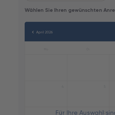
Wählen Sie Ihren gewünschten Anre
April 2026
Mo
Di
4
5
Für Ihre Auswahl si
11
12