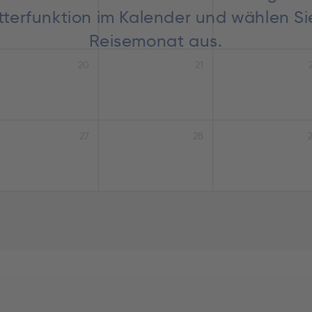
lätterfunktion im Kalender und wählen S
Reisemonat aus.
20
21
27
28