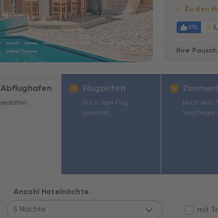
Zu den H
81%
5
Ihre Pausch
 Abflughafen
Flugzeiten
Zimmert
3
4
isedaten.
Noch kein Flug
Noch kein 
gewählt.
Verpflegun
Anzahl Hotelnächte
5 Nächte
mit T