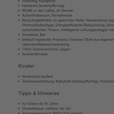
Empfang/Rezeption
Hotelsafe (kostenpflichtig)
WLAN, in der Lobby, im Zimmer
Aufenthaltsraum, Fernsehecke
Recyclingbehälter im gesamten Hotel, Verwendung regi
Photovoltaikanlage, Energieeffiziente Beleuchtung, E
automatischen Timern, Intelligente Lüftungsanlagen 
Snackbar, Bar
Einkauf regionaler Produkte, Gemüse/Obst aus eigene
Lebensmittelverschwendung
1 Pool: Sonnenschirme, Liegen
Sonnenterrasse
Kinder
Kinderpool (außen)
Zimmerausstattung: Babybett (kostenpflichtig), Hochstu
Tipps & Hinweise
für Gäste ab 10 Jahre
Umweltsteuer zahlbar vor Ort
Energieverbrauch 100% CO?-neutral