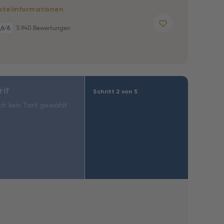
otelinformationen
,6
/6
5.940 Bewertungen
rif
Schritt 2 von 5
h kein Tarif gewählt