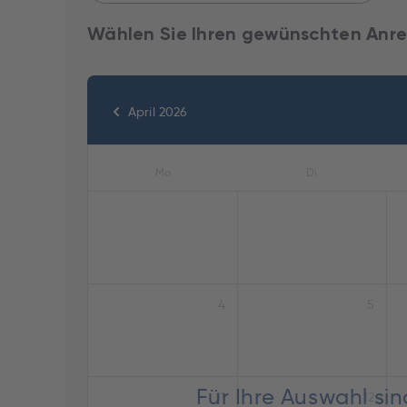
Wählen Sie Ihren gewünschten Anre
April 2026
Mo
Di
4
5
Für Ihre Auswahl si
11
12