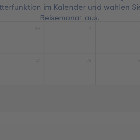
lätterfunktion im Kalender und wählen S
Reisemonat aus.
20
21
27
28