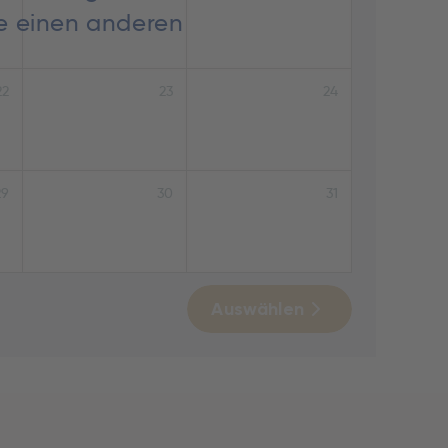
ie einen anderen
22
23
24
29
30
31
Auswählen