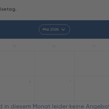
isetag.
Mai 2026
Mi
Do
Fr
6
7
nd in diesem Monat leider keine Angebo
13
14