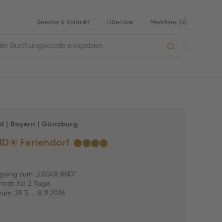
Service & Kontakt
Über uns
Merkliste (
0
)
d
|
Bayern
|
Günzburg
D® Feriendorf
★
★
★
★
ugang zum „LEGOLAND“
intritt für 2 Tage
um: 28.3. – 8.11.2026