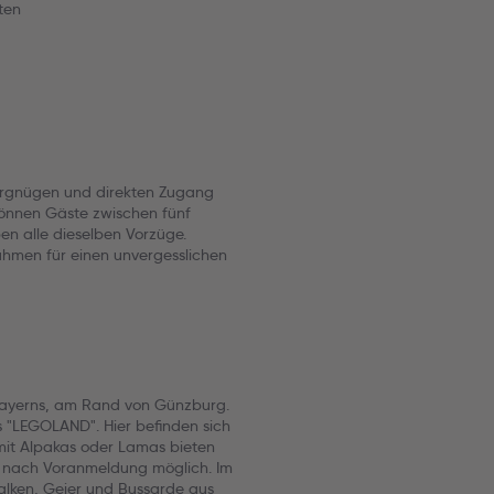
ten
Vergnügen und direkten Zugang
önnen Gäste zwischen fünf
en alle dieselben Vorzüge.
ahmen für einen unvergesslichen
Bayerns, am Rand von Günzburg.
 "LEGOLAND". Hier befinden sich
mit Alpakas oder Lamas bieten
nd nach Voranmeldung möglich. Im
alken, Geier und Bussarde aus