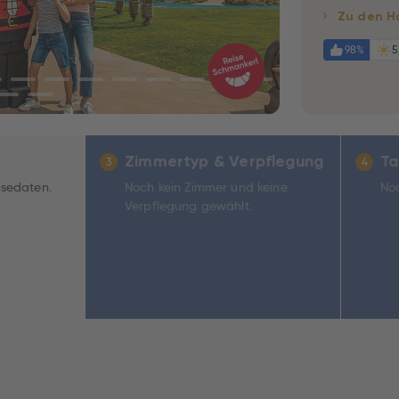
Zu den H
98%
5
Zimmertyp & Verpflegung
Ta
3
4
isedaten.
Noch kein Zimmer und keine
Noc
Verpflegung gewählt.