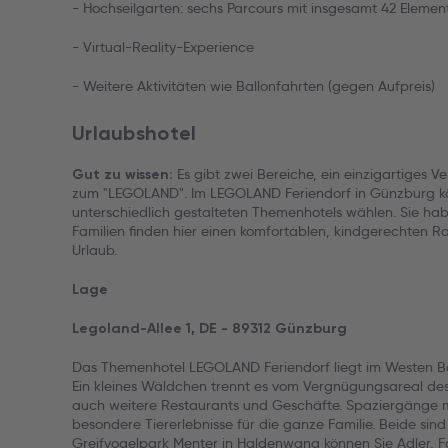
- Hochseilgarten: sechs Parcours mit insgesamt 42 Elemen
- Virtual-Reality-Experience
- Weitere Aktivitäten wie Ballonfahrten (gegen Aufpreis)
Urlaubshotel
Es gibt zwei Bereiche, ein einzigartiges 
Gut zu wissen:
zum "LEGOLAND". Im LEGOLAND Feriendorf in Günzburg k
unterschiedlich gestalteten Themenhotels wählen. Sie hab
Familien finden hier einen komfortablen, kindgerechten R
Urlaub.
Lage
Legoland-Allee 1, DE - 89312 Günzburg
Das Themenhotel LEGOLAND Feriendorf liegt im Westen 
Ein kleines Wäldchen trennt es vom Vergnügungsareal des
auch weitere Restaurants und Geschäfte. Spaziergänge 
besondere Tiererlebnisse für die ganze Familie. Beide si
Greifvogelpark Menter in Haldenwang können Sie Adler, F