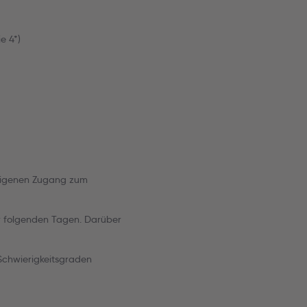
e 4*)
 eigenen Zugang zum
er folgenden Tagen. Darüber
 Schwierigkeitsgraden