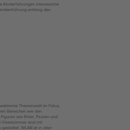
le Kinderführungen interessante
Familienführung entlang des
 bestimmte Themenwelt im Fokus,
chen Bereichen wie den
guren wie Ritter, Piraten und
d Gästezimmer sind mit
gestaltet. WLAN ist in allen