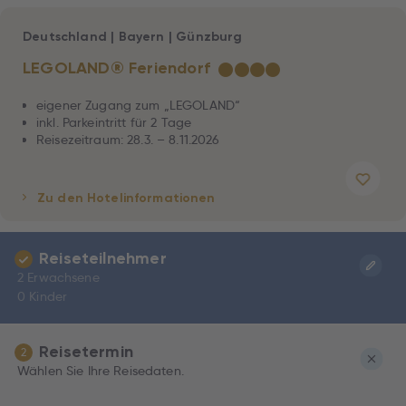
Deutschland
|
Bayern
|
Günzburg
LEGOLAND® Feriendorf
★
★
★
★
eigener Zugang zum „LEGOLAND“
inkl. Parkeintritt für 2 Tage
Reisezeitraum: 28.3. – 8.11.2026
Zu den Hotelinformationen
Reiseteilnehmer
2 Erwachsene
0 Kinder
Reisetermin
2
Wählen Sie Ihre Reisedaten.