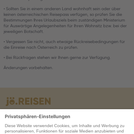
• Sollten Sie in einem anderen Land wohnhaft sein oder über
keinen österreichischen Reisepass verfügen, so prüfen Sie die
Bestimmungen Ihres Urlaubsziels beim zuständigen Ministerium
für Auswärtige Angelegenheiten für Ihren Wohnsitz bzw. bei der
jeweiligen Botschaft.
• Vergessen Sie nicht, auch etwaige Rückreisebedingungen für
die Einreise nach Österreich zu prüfen.
• Bei Rückfragen stehen wir Ihnen gerne zur Verfügung.
Änderungen vorbehalten.
Warum jö?