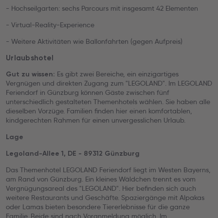
- Hochseilgarten: sechs Parcours mit insgesamt 42 Elementen
- Virtual-Reality-Experience
- Weitere Aktivitäten wie Ballonfahrten (gegen Aufpreis)
Urlaubshotel
Es gibt zwei Bereiche, ein einzigartiges
Gut zu wissen:
Vergnügen und direkten Zugang zum "LEGOLAND". Im LEGOLAND
Feriendorf in Günzburg können Gäste zwischen fünf
unterschiedlich gestalteten Themenhotels wählen. Sie haben alle
dieselben Vorzüge. Familien finden hier einen komfortablen,
kindgerechten Rahmen für einen unvergesslichen Urlaub.
Lage
Legoland-Allee 1, DE - 89312 Günzburg
Das Themenhotel LEGOLAND Feriendorf liegt im Westen Bayerns,
am Rand von Günzburg. Ein kleines Wäldchen trennt es vom
Vergnügungsareal des "LEGOLAND". Hier befinden sich auch
weitere Restaurants und Geschäfte. Spaziergänge mit Alpakas
oder Lamas bieten besondere Tiererlebnisse für die ganze
Familie. Beide sind nach Voranmeldung möglich. Im