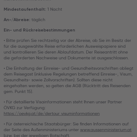
1 Nacht
Mindestaufenthalt:
täglich
An-/Abreise:
Ein- und Rückreisebestimmungen
• Bitte prüfen Sie rechtzeitig vor der Abreise, ob Sie im Besitz der
für die ausgewählte Reise erforderlichen Ausweispapiere sind
und kontrollieren Sie deren Ablaufdatum. Der Reiseantritt ohne
die geforderten Nachweise und Dokumente ist ausgeschlossen.
• Die Einhaltung der Einreise- und Gesundheitsvorschriften obliegt
dem Reisegast (inklusive Regelungen betreffend Einreise-, Visum,
Gesundheits- sowie Zollvorschriften). Sollten diese nicht
eingehalten werden, so gelten die AGB (Rücktritt des Reisenden
gem. Punkt 15).
• Für detaillierte Visainformationen steht Ihnen unser Partner
ÖVKG zur Verfügung:
https://oevkg.at/de/dertour_visuminformationen
• Für österreichische Staatsbürger: Sie finden Informationen auf
der Seite des Außenministeriums unter
www.aussenministerium.at
bzw. bei der jeweiligen Botschaft.