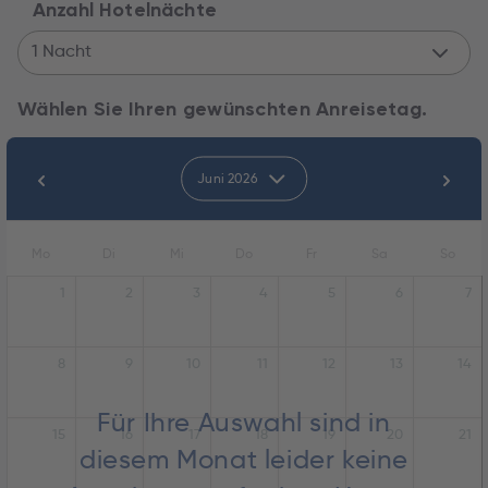
Anzahl Hotelnächte
1 Nacht
Wählen Sie Ihren gewünschten Anreisetag.
Juni 2026
Mo
Di
Mi
Do
Fr
Sa
So
1
2
3
4
5
6
7
8
9
10
11
12
13
14
Für Ihre Auswahl sind in
15
16
17
18
19
20
21
diesem Monat leider keine