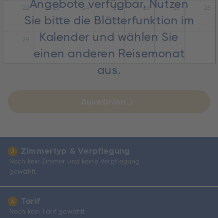
Angebote verfügbar. Nutzen
22
23
24
25
26
27
28
Sie bitte die Blätterfunktion im
Kalender und wählen Sie
29
30
einen anderen Reisemonat
aus.
Auswählen
Zimmertyp & Verpflegung
3
Noch kein Zimmer und keine Verpflegung
gewählt.
Tarif
4
Noch kein Tarif gewählt