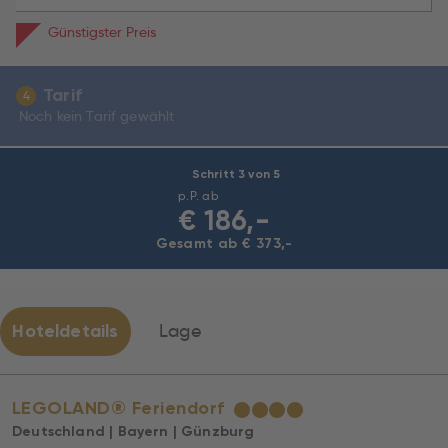
Günstigster Preis
Tarif
4
Noch kein Tarif gewählt
Schritt 3 von 5
p.P. ab
€
186,-
Gesamt ab € 373,-
Hoteldetails
Lage
LEGOLAND® Feriendorf
★
★
★
★
Deutschland | Bayern | Günzburg