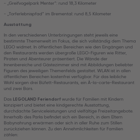
- „Greifvogelpark Menter“: rund 18,3 Kilometer
- „Torferlebnispfad“ im Bremental: rund 8,5 Kilometer
Ausstattung
In den verschiedenen Unterbringungen steht jeweils eine
bestimmte Themenwelt im Fokus, die sich vollständig dem Thema
LEGO widmet. In öffentlichen Bereichen wie den Eingängen und
den Restaurants werden übergroße LEGO-Figuren wie Ritter,
Piraten und Abenteurer präsentiert. Die Wände der
Innenbereiche und Gästezimmer sind mit Abbildungen beliebter
Figuren des jeweiligen Themenfelds gestaltet. WLAN ist in allen
öffentlichen Bereichen kostenfrei verfügbar. Für das leibliche
Wohl sorgen drei Büfett-Restaurants, ein À-la-carte-Restaurant
und zwei Bars.
Das
wurde für Familien mit Kindern
LEGOLAND
Feriendorf
konzipiert und bietet eine kindgerechte Ausstattung,
durchdachte Serviceleistungen und vielfältige Freizeitangebote.
Innerhalb des Parks befindet sich ein Bereich, in dem Eltern
Babynahrung erwärmen oder sich in aller Ruhe zum Stillen
zurückziehen können. Zu den Annehmlichkeiten für Familien
zählen: