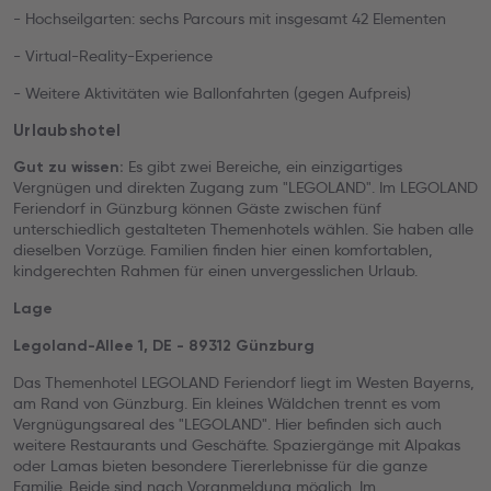
- Hochseilgarten: sechs Parcours mit insgesamt 42 Elementen
- Virtual-Reality-Experience
- Weitere Aktivitäten wie Ballonfahrten (gegen Aufpreis)
Urlaubshotel
Es gibt zwei Bereiche, ein einzigartiges
Gut zu wissen:
Vergnügen und direkten Zugang zum "LEGOLAND". Im LEGOLAND
Feriendorf in Günzburg können Gäste zwischen fünf
unterschiedlich gestalteten Themenhotels wählen. Sie haben alle
dieselben Vorzüge. Familien finden hier einen komfortablen,
kindgerechten Rahmen für einen unvergesslichen Urlaub.
Lage
Legoland-Allee 1, DE - 89312 Günzburg
Das Themenhotel LEGOLAND Feriendorf liegt im Westen Bayerns,
am Rand von Günzburg. Ein kleines Wäldchen trennt es vom
Vergnügungsareal des "LEGOLAND". Hier befinden sich auch
weitere Restaurants und Geschäfte. Spaziergänge mit Alpakas
oder Lamas bieten besondere Tiererlebnisse für die ganze
Familie. Beide sind nach Voranmeldung möglich. Im