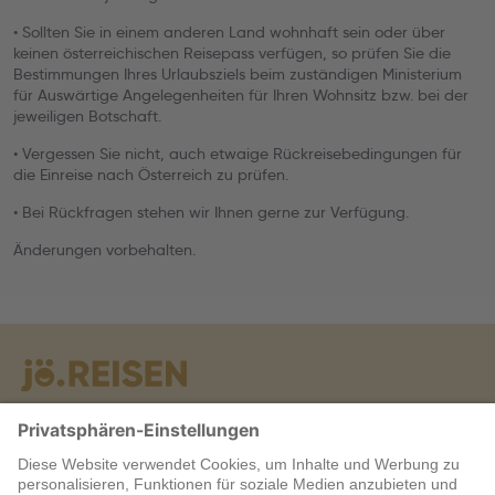
• Sollten Sie in einem anderen Land wohnhaft sein oder über
keinen österreichischen Reisepass verfügen, so prüfen Sie die
Bestimmungen Ihres Urlaubsziels beim zuständigen Ministerium
für Auswärtige Angelegenheiten für Ihren Wohnsitz bzw. bei der
jeweiligen Botschaft.
• Vergessen Sie nicht, auch etwaige Rückreisebedingungen für
die Einreise nach Österreich zu prüfen.
• Bei Rückfragen stehen wir Ihnen gerne zur Verfügung.
Änderungen vorbehalten.
Warum jö?