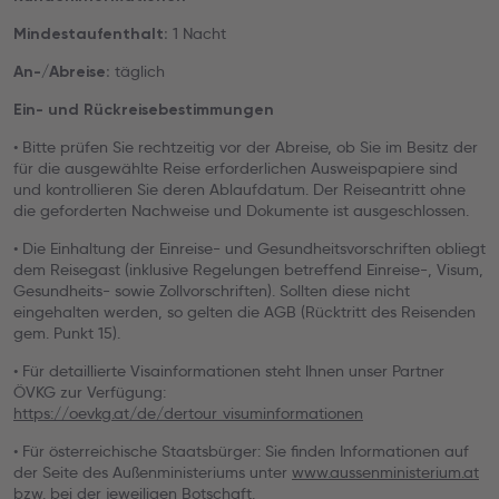
1 Nacht
Mindestaufenthalt:
täglich
An-/Abreise:
Ein- und Rückreisebestimmungen
• Bitte prüfen Sie rechtzeitig vor der Abreise, ob Sie im Besitz der
für die ausgewählte Reise erforderlichen Ausweispapiere sind
und kontrollieren Sie deren Ablaufdatum. Der Reiseantritt ohne
die geforderten Nachweise und Dokumente ist ausgeschlossen.
• Die Einhaltung der Einreise- und Gesundheitsvorschriften obliegt
dem Reisegast (inklusive Regelungen betreffend Einreise-, Visum,
Gesundheits- sowie Zollvorschriften). Sollten diese nicht
eingehalten werden, so gelten die AGB (Rücktritt des Reisenden
gem. Punkt 15).
• Für detaillierte Visainformationen steht Ihnen unser Partner
ÖVKG zur Verfügung:
https://oevkg.at/de/dertour_visuminformationen
• Für österreichische Staatsbürger: Sie finden Informationen auf
der Seite des Außenministeriums unter
www.aussenministerium.at
bzw. bei der jeweiligen Botschaft.