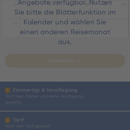
Angebote verfügbar. Nutzen
22
23
24
25
26
27
28
Sie bitte die Blätterfunktion im
Kalender und wählen Sie
29
30
einen anderen Reisemonat
aus.
Auswählen
Zimmertyp & Verpflegung
3
Noch kein Zimmer und keine Verpflegung
gewählt.
Tarif
4
Noch kein Tarif gewählt