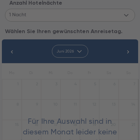
Anzahl Hotelnächte
1 Nacht
Wählen Sie Ihren gewünschten Anreisetag.
Juni 2026
Mo
Di
Mi
Do
Fr
Sa
So
1
2
3
4
5
6
7
8
9
10
11
12
13
14
Für Ihre Auswahl sind in
15
16
17
18
19
20
21
diesem Monat leider keine