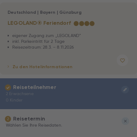
Deutschland
|
Bayern
|
Günzburg
LEGOLAND® Feriendorf
★
★
★
★
eigener Zugang zum „LEGOLAND“
inkl. Parkeintritt für 2 Tage
Reisezeitraum: 28.3. – 8.11.2026
Zu den Hotelinformationen
Reiseteilnehmer
2 Erwachsene
0 Kinder
Reisetermin
2
Wählen Sie Ihre Reisedaten.