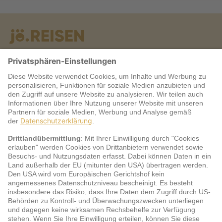
Warum jö?
Service
jö Bonus Club Partner