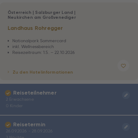
Österreich
|
Salzburger Land
|
Neukirchen am Großvenediger
Landhaus Rohregger
Nationalpark Sommercard
inkl. Wellnessbereich
Reisezeitraum: 1.5. – 22.10.2026
Zu den Hotelinformationen
Reiseteilnehmer
2 Erwachsene
0 Kinder
Reisetermin
26.09.2026 - 28.09.2026
2 Nächte