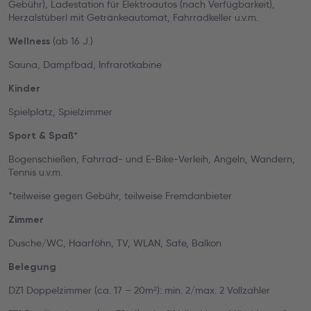
Gebühr), Ladestation für Elektroautos (nach Verfügbarkeit),
Herzalstüberl mit Getränkeautomat, Fahrradkeller u.v.m.
(ab 16 J.)
Wellness
Sauna, Dampfbad, Infrarotkabine
Kinder
Spielplatz, Spielzimmer
Sport & Spaß*
Bogenschießen, Fahrrad- und E-Bike-Verleih, Angeln, Wandern,
Tennis u.v.m.
*teilweise gegen Gebühr, teilweise Fremdanbieter
Zimmer
Dusche/WC, Haarföhn, TV, WLAN, Safe, Balkon
Belegung
DZ1 Doppelzimmer (ca. 17 – 20m²): min. 2/max. 2 Vollzahler