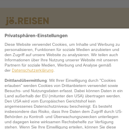
Warum jö?
Service
jö Bonus Club Partner