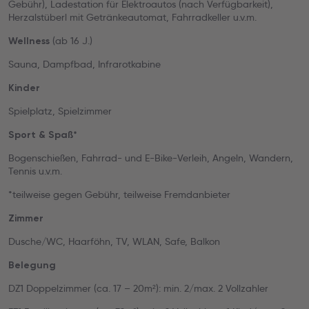
Gebühr), Ladestation für Elektroautos (nach Verfügbarkeit),
Herzalstüberl mit Getränkeautomat, Fahrradkeller u.v.m.
(ab 16 J.)
Wellness
Sauna, Dampfbad, Infrarotkabine
Kinder
Spielplatz, Spielzimmer
Sport & Spaß*
Bogenschießen, Fahrrad- und E-Bike-Verleih, Angeln, Wandern,
Tennis u.v.m.
*teilweise gegen Gebühr, teilweise Fremdanbieter
Zimmer
Dusche/WC, Haarföhn, TV, WLAN, Safe, Balkon
Belegung
DZ1 Doppelzimmer (ca. 17 – 20m²): min. 2/max. 2 Vollzahler