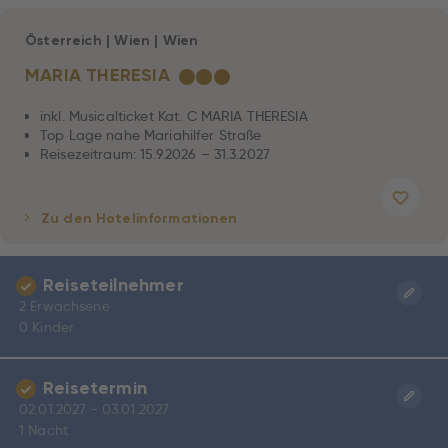
Österreich
|
Wien
|
Wien
MARIA THERESIA
★
★
★
inkl. Musicalticket Kat. C MARIA THERESIA
Top Lage nahe Mariahilfer Straße
Reisezeitraum: 15.9.2026 – 31.3.2027
Zu den Hotelinformationen
Reiseteilnehmer
2 Erwachsene
0 Kinder
Reisetermin
02.01.2027 - 03.01.2027
1 Nacht