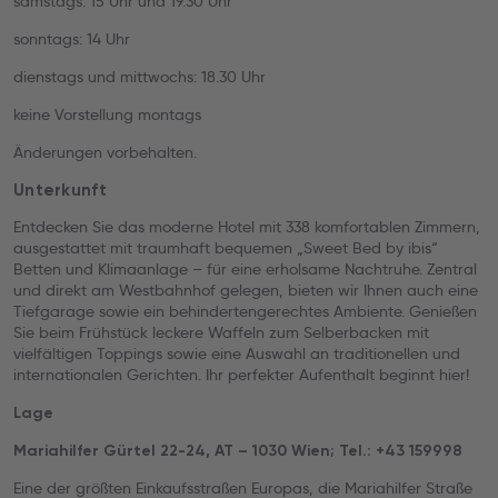
samstags: 15 Uhr und 19.30 Uhr
sonntags: 14 Uhr
dienstags und mittwochs: 18.30 Uhr
keine Vorstellung montags
Änderungen vorbehalten.
Unterkunft
Entdecken Sie das moderne Hotel mit 338 komfortablen Zimmern,
ausgestattet mit traumhaft bequemen „Sweet Bed by ibis“
Betten und Klimaanlage – für eine erholsame Nachtruhe. Zentral
und direkt am Westbahnhof gelegen, bieten wir Ihnen auch eine
Tiefgarage sowie ein behindertengerechtes Ambiente. Genießen
Sie beim Frühstück leckere Waffeln zum Selberbacken mit
vielfältigen Toppings sowie eine Auswahl an traditionellen und
internationalen Gerichten. Ihr perfekter Aufenthalt beginnt hier!
Lage
Mariahilfer Gürtel 22-24, AT – 1030 Wien; Tel.: +43 159998
Eine der größten Einkaufsstraßen Europas, die Mariahilfer Straße