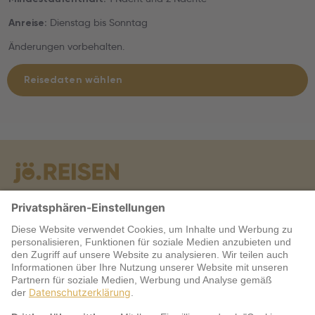
Dienstag bis Sonntag
Anreise:
Änderungen vorbehalten.
Reisedaten wählen
Warum jö?
Service
jö Bonus Club Partner