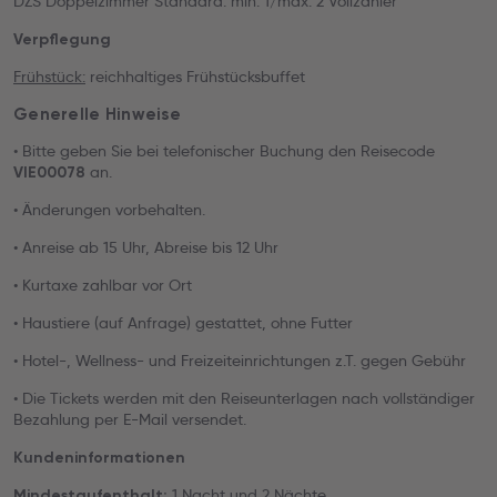
DZS Doppelzimmer Standard: min. 1/max. 2 Vollzahler
Verpflegung
Frühstück:
reichhaltiges Frühstücksbuffet
Generelle Hinweise
• Bitte geben Sie bei telefonischer Buchung den Reisecode
an.
VIE00078
• Änderungen vorbehalten.
• Anreise ab 15 Uhr, Abreise bis 12 Uhr
• Kurtaxe zahlbar vor Ort
• Haustiere (auf Anfrage) gestattet, ohne Futter
• Hotel-, Wellness- und Freizeiteinrichtungen z.T. gegen Gebühr
• Die Tickets werden mit den Reiseunterlagen nach vollständiger
Bezahlung per E-Mail versendet.
Kundeninformationen
1 Nacht und 2 Nächte
Mindestaufenthalt: