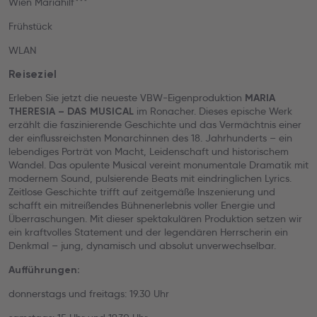
Wien Mariahilf***
Frühstück
WLAN
Reiseziel
Erleben Sie jetzt die neueste VBW-Eigenproduktion
MARIA
im Ronacher. Dieses epische Werk
THERESIA – DAS MUSICAL
erzählt die faszinierende Geschichte und das Vermächtnis einer
der einflussreichsten Monarchinnen des 18. Jahrhunderts – ein
lebendiges Porträt von Macht, Leidenschaft und historischem
Wandel. Das opulente Musical vereint monumentale Dramatik mit
modernem Sound, pulsierende Beats mit eindringlichen Lyrics.
Zeitlose Geschichte trifft auf zeitgemäße Inszenierung und
schafft ein mitreißendes Bühnenerlebnis voller Energie und
Überraschungen. Mit dieser spektakulären Produktion setzen wir
ein kraftvolles Statement und der legendären Herrscherin ein
Denkmal – jung, dynamisch und absolut unverwechselbar.
Aufführungen:
donnerstags und freitags: 19.30 Uhr