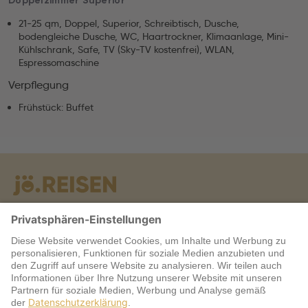
Doppelzimmer Superior
21-25 qm, Doppel, Superior, Schreibtisch, Dusche,
bodengleiche Dusche, WC, Haartrockner, Klimaanlage, Mini-
Kühlschrank, Safe, TV (Sky-TV kostenfrei), WLAN,
Espressomaschine
Verpflegung
Frühstück: Buffet
Warum jö?
Service