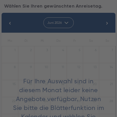
Wählen Sie Ihren gewünschten Anreisetag.
Juni 2026
Mo
Di
Mi
Do
Fr
Sa
So
1
2
3
4
5
6
7
8
9
10
11
12
13
14
Für Ihre Auswahl sind in
15
16
17
18
19
20
21
diesem Monat leider keine
Angebote verfügbar. Nutzen
22
23
24
25
26
27
28
Sie bitte die Blätterfunktion im
Kalender und wählen Sie