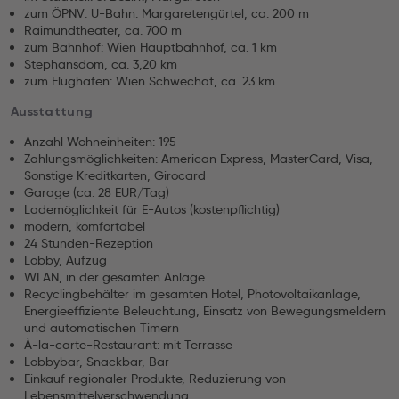
zum ÖPNV: U-Bahn: Margaretengürtel, ca. 200 m
Raimundtheater, ca. 700 m
zum Bahnhof: Wien Hauptbahnhof, ca. 1 km
Stephansdom, ca. 3,20 km
zum Flughafen: Wien Schwechat, ca. 23 km
Ausstattung
Anzahl Wohneinheiten: 195
Zahlungsmöglichkeiten: American Express, MasterCard, Visa,
Sonstige Kreditkarten, Girocard
Garage (ca. 28 EUR/Tag)
Lademöglichkeit für E-Autos (kostenpflichtig)
modern, komfortabel
24 Stunden-Rezeption
Lobby, Aufzug
WLAN, in der gesamten Anlage
Recyclingbehälter im gesamten Hotel, Photovoltaikanlage,
Energieeffiziente Beleuchtung, Einsatz von Bewegungsmeldern
und automatischen Timern
À-la-carte-Restaurant: mit Terrasse
Lobbybar, Snackbar, Bar
Einkauf regionaler Produkte, Reduzierung von
Lebensmittelverschwendung