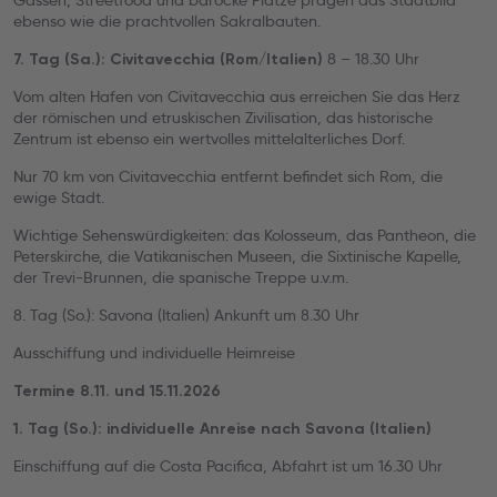
Gassen, Streetfood und barocke Plätze prägen das Stadtbild
ebenso wie die prachtvollen Sakralbauten.
8 – 18.30 Uhr
7. Tag (Sa.): Civitavecchia (Rom/Italien)
Vom alten Hafen von Civitavecchia aus erreichen Sie das Herz
der römischen und etruskischen Zivilisation, das historische
Zentrum ist ebenso ein wertvolles mittelalterliches Dorf.
Nur 70 km von Civitavecchia entfernt befindet sich Rom, die
ewige Stadt.
Wichtige Sehenswürdigkeiten: das Kolosseum, das Pantheon, die
Peterskirche, die Vatikanischen Museen, die Sixtinische Kapelle,
der Trevi-Brunnen, die spanische Treppe u.v.m.
8. Tag (So.): Savona (Italien) Ankunft um 8.30 Uhr
Ausschiffung und individuelle Heimreise
Termine 8.11. und 15.11.2026
1. Tag (So.): individuelle Anreise nach Savona (Italien)
Einschiffung auf die Costa Pacifica, Abfahrt ist um 16.30 Uhr