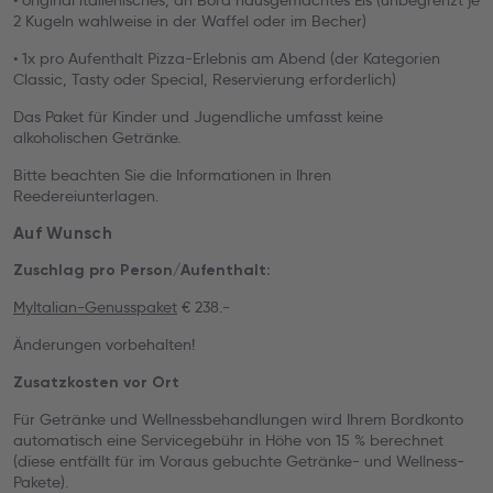
• original italienisches, an Bord hausgemachtes Eis (unbegrenzt je
2 Kugeln wahlweise in der Waffel oder im Becher)
• 1x pro Aufenthalt Pizza-Erlebnis am Abend (der Kategorien
Classic, Tasty oder Special, Reservierung erforderlich)
Das Paket für Kinder und Jugendliche umfasst keine
alkoholischen Getränke.
Bitte beachten Sie die Informationen in Ihren
Reedereiunterlagen.
Auf Wunsch
Zuschlag pro Person/Aufenthalt:
MyItalian-Genusspaket
€ 238.-
Änderungen vorbehalten!
Zusatzkosten vor Ort
Für Getränke und Wellnessbehandlungen wird Ihrem Bordkonto
automatisch eine Servicegebühr in Höhe von 15 % berechnet
(diese entfällt für im Voraus gebuchte Getränke- und Wellness-
Pakete).