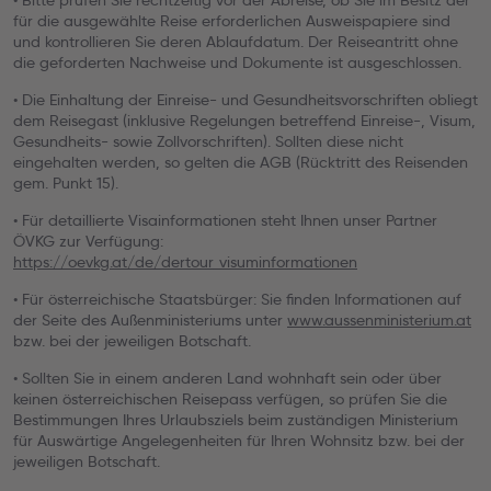
• Bitte prüfen Sie rechtzeitig vor der Abreise, ob Sie im Besitz der
für die ausgewählte Reise erforderlichen Ausweispapiere sind
und kontrollieren Sie deren Ablaufdatum. Der Reiseantritt ohne
die geforderten Nachweise und Dokumente ist ausgeschlossen.
• Die Einhaltung der Einreise- und Gesundheitsvorschriften obliegt
dem Reisegast (inklusive Regelungen betreffend Einreise-, Visum,
Gesundheits- sowie Zollvorschriften). Sollten diese nicht
eingehalten werden, so gelten die AGB (Rücktritt des Reisenden
gem. Punkt 15).
• Für detaillierte Visainformationen steht Ihnen unser Partner
ÖVKG zur Verfügung:
https://oevkg.at/de/dertour_visuminformationen
• Für österreichische Staatsbürger: Sie finden Informationen auf
der Seite des Außenministeriums unter
www.aussenministerium.at
bzw. bei der jeweiligen Botschaft.
• Sollten Sie in einem anderen Land wohnhaft sein oder über
keinen österreichischen Reisepass verfügen, so prüfen Sie die
Bestimmungen Ihres Urlaubsziels beim zuständigen Ministerium
für Auswärtige Angelegenheiten für Ihren Wohnsitz bzw. bei der
jeweiligen Botschaft.