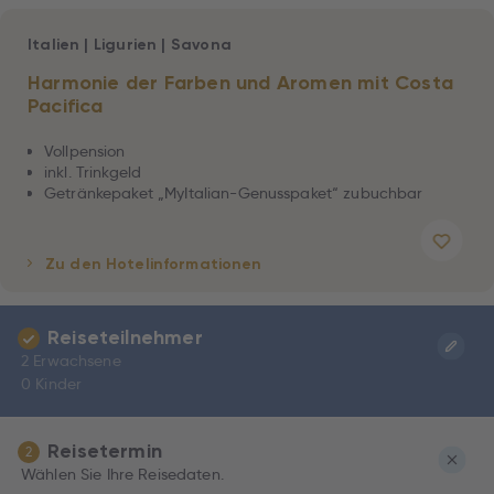
Italien
|
Ligurien
|
Savona
Harmonie der Farben und Aromen mit Costa
Pacifica
Vollpension
inkl. Trinkgeld
Getränkepaket „MyItalian-Genusspaket“ zubuchbar
Zu den Hotelinformationen
Reiseteilnehmer
2 Erwachsene
0 Kinder
Reisetermin
2
Wählen Sie Ihre Reisedaten.