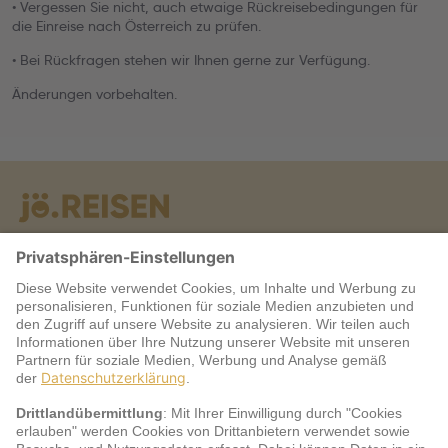
• Vergessen Sie nicht, auch etwaige Rückreisebedingungen für
die Einreise nach Österreich zu prüfen.
• Bei Rückfragen stehen wir Ihnen gerne zur Verfügung.
Änderungen vorbehalten.
Warum jö?
Service
jö Bonus Club Partner