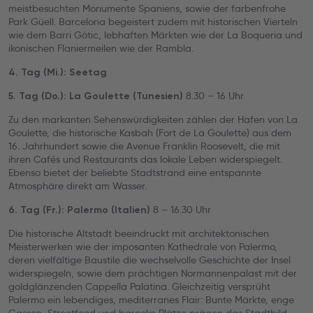
meistbesuchten Monumente Spaniens, sowie der farbenfrohe
Park Güell. Barcelona begeistert zudem mit historischen Vierteln
wie dem Barri Gòtic, lebhaften Märkten wie der La Boqueria und
ikonischen Flaniermeilen wie der Rambla.
4. Tag (Mi.): Seetag
8.30 – 16 Uhr
5. Tag (Do.): La Goulette (Tunesien)
Zu den markanten Sehenswürdigkeiten zählen der Hafen von La
Goulette, die historische Kasbah (Fort de La Goulette) aus dem
16. Jahrhundert sowie die Avenue Franklin Roosevelt, die mit
ihren Cafés und Restaurants das lokale Leben widerspiegelt.
Ebenso bietet der beliebte Stadtstrand eine entspannte
Atmosphäre direkt am Wasser.
8 – 16.30 Uhr
6. Tag (Fr.): Palermo (Italien)
Die historische Altstadt beeindruckt mit architektonischen
Meisterwerken wie der imposanten Kathedrale von Palermo,
deren vielfältige Baustile die wechselvolle Geschichte der Insel
widerspiegeln, sowie dem prächtigen Normannenpalast mit der
goldglänzenden Cappella Palatina. Gleichzeitig versprüht
Palermo ein lebendiges, mediterranes Flair: Bunte Märkte, enge