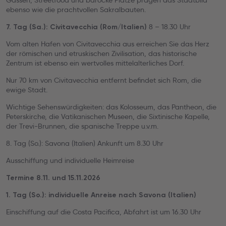
Gassen, Streetfood und barocke Plätze prägen das Stadtbild
ebenso wie die prachtvollen Sakralbauten.
8 – 18.30 Uhr
7. Tag (Sa.): Civitavecchia (Rom/Italien)
Vom alten Hafen von Civitavecchia aus erreichen Sie das Herz
der römischen und etruskischen Zivilisation, das historische
Zentrum ist ebenso ein wertvolles mittelalterliches Dorf.
Nur 70 km von Civitavecchia entfernt befindet sich Rom, die
ewige Stadt.
Wichtige Sehenswürdigkeiten: das Kolosseum, das Pantheon, die
Peterskirche, die Vatikanischen Museen, die Sixtinische Kapelle,
der Trevi-Brunnen, die spanische Treppe u.v.m.
8. Tag (So.): Savona (Italien) Ankunft um 8.30 Uhr
Ausschiffung und individuelle Heimreise
Termine 8.11. und 15.11.2026
1. Tag (So.): individuelle Anreise nach Savona (Italien)
Einschiffung auf die Costa Pacifica, Abfahrt ist um 16.30 Uhr