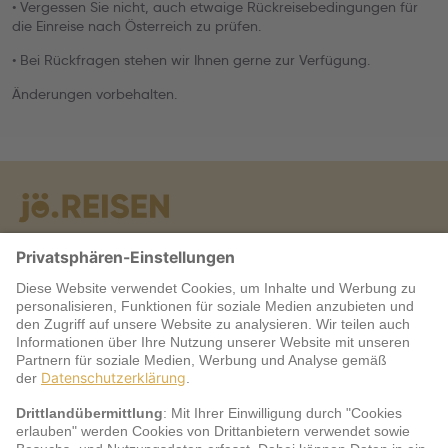
• Vergessen Sie nicht, auch etwaige Rückreisebedingungen für
die Einreise nach Österreich zu prüfen.
• Bei Rückfragen stehen wir Ihnen gerne zur Verfügung.
Änderungen vorbehalten.
Warum jö?
Service
jö Bonus Club Partner