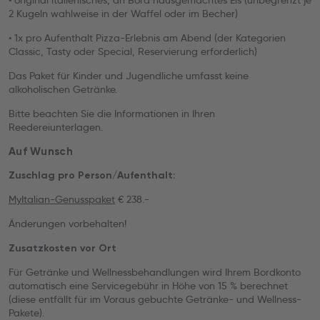
• original italienisches, an Bord hausgemachtes Eis (unbegrenzt je
2 Kugeln wahlweise in der Waffel oder im Becher)
• 1x pro Aufenthalt Pizza-Erlebnis am Abend (der Kategorien
Classic, Tasty oder Special, Reservierung erforderlich)
Das Paket für Kinder und Jugendliche umfasst keine
alkoholischen Getränke.
Bitte beachten Sie die Informationen in Ihren
Reedereiunterlagen.
Auf Wunsch
Zuschlag pro Person/Aufenthalt:
MyItalian-Genusspaket
€ 238.-
Änderungen vorbehalten!
Zusatzkosten vor Ort
Für Getränke und Wellnessbehandlungen wird Ihrem Bordkonto
automatisch eine Servicegebühr in Höhe von 15 % berechnet
(diese entfällt für im Voraus gebuchte Getränke- und Wellness-
Pakete).