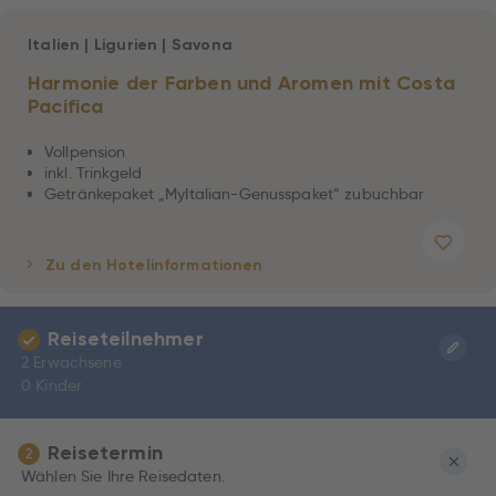
Italien
|
Ligurien
|
Savona
Harmonie der Farben und Aromen mit Costa
Pacifica
Vollpension
inkl. Trinkgeld
Getränkepaket „MyItalian-Genusspaket“ zubuchbar
Zu den Hotelinformationen
Reiseteilnehmer
2 Erwachsene
0 Kinder
Reisetermin
2
Wählen Sie Ihre Reisedaten.