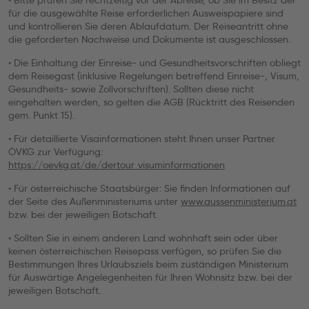
• Bitte prüfen Sie rechtzeitig vor der Abreise, ob Sie im Besitz der
für die ausgewählte Reise erforderlichen Ausweispapiere sind
und kontrollieren Sie deren Ablaufdatum. Der Reiseantritt ohne
die geforderten Nachweise und Dokumente ist ausgeschlossen.
• Die Einhaltung der Einreise- und Gesundheitsvorschriften obliegt
dem Reisegast (inklusive Regelungen betreffend Einreise-, Visum,
Gesundheits- sowie Zollvorschriften). Sollten diese nicht
eingehalten werden, so gelten die AGB (Rücktritt des Reisenden
gem. Punkt 15).
• Für detaillierte Visainformationen steht Ihnen unser Partner
ÖVKG zur Verfügung:
https://oevkg.at/de/dertour_visuminformationen
• Für österreichische Staatsbürger: Sie finden Informationen auf
der Seite des Außenministeriums unter
www.aussenministerium.at
bzw. bei der jeweiligen Botschaft.
• Sollten Sie in einem anderen Land wohnhaft sein oder über
keinen österreichischen Reisepass verfügen, so prüfen Sie die
Bestimmungen Ihres Urlaubsziels beim zuständigen Ministerium
für Auswärtige Angelegenheiten für Ihren Wohnsitz bzw. bei der
jeweiligen Botschaft.