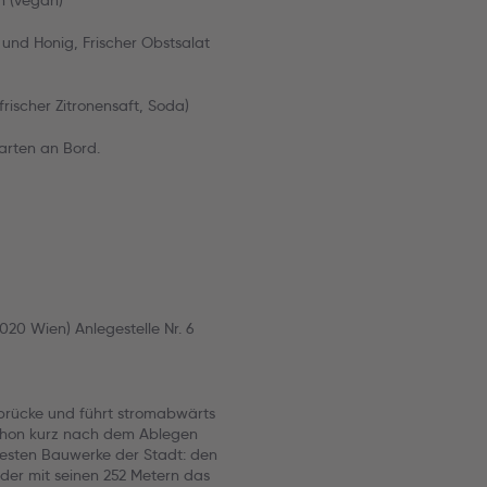
n (vegan)
 und Honig, Frischer Obstsalat
frischer Zitronensaft, Soda)
arten an Bord.
020 Wien) Anlegestelle Nr. 6
sbrücke und führt stromabwärts
Schon kurz nach dem Ablegen
testen Bauwerke der Stadt: den
er mit seinen 252 Metern das