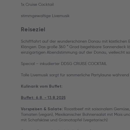
1x Cruise Cocktail
stimmgewaltige Livemusik
Reiseziel
Schifffahrt auf der wunderschönen Donau mit köstlichen 
Klängen. Das große 360 ° Grad begehbare Sonnendeck l
einzigartigen Abendstimmung auf der Donau, vielleicht sog
Special – inkudierter DDSG CRUISE COCKTAIL
Tolle Livemusik sorgt für sommerliche Partylaune während
Kulinarik vom Buffet:
Buffet: 6.8. - 13.8.2025
Roastbeef mit saisonalem Gemüse, 
Vorspeisen & Salate:
Tomaten (vegan), Mexikanischer Bohnensalat mit Mais und
mit Schafskäse und Granatapfel (vegetarisch)