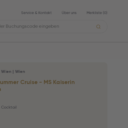
Service & Kontakt
Über uns
Merkliste (
0
)
|
Wien
|
Wien
ummer Cruise - MS Kaiserin
h
e Cocktail