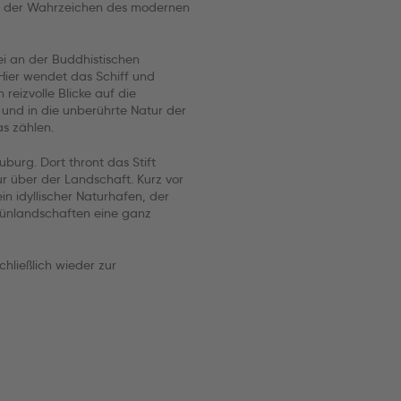
nes der Wahrzeichen des modernen
ei an der Buddhistischen
Hier wendet das Schiff und
reizvolle Blicke auf die
und in die unberührte Natur der
s zählen.
uburg. Dort thront das Stift
r über der Landschaft. Kurz vor
in idyllischer Naturhafen, der
ünlandschaften eine ganz
hließlich wieder zur