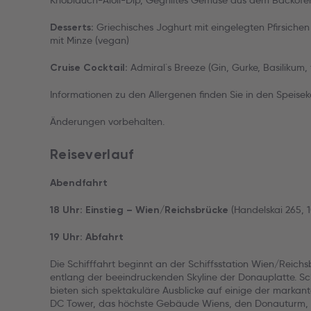
Knoblauch-Aioli-Dip, Gegrilltes Gemüse aus dem Backofe
Griechisches Joghurt mit eingelegten Pfirsichen
Desserts:
mit Minze (vegan)
Admiral´s Breeze (Gin, Gurke, Basilikum, 
Cruise Cocktail:
Informationen zu den Allergenen finden Sie in den Speisek
Änderungen vorbehalten.
Reiseverlauf
Abendfahrt
(Handelskai 265, 1
18 Uhr: Einstieg – Wien/Reichsbrücke
19 Uhr: Abfahrt
Die Schifffahrt beginnt an der Schiffsstation Wien/Reich
entlang der beeindruckenden Skyline der Donauplatte. 
bieten sich spektakuläre Ausblicke auf einige der markan
DC Tower, das höchste Gebäude Wiens, den Donauturm, d