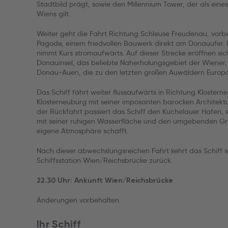
Stadtbild prägt, sowie den Millennium Tower, der als ei
Wiens gilt.
Weiter geht die Fahrt Richtung Schleuse Freudenau, vorb
Pagode, einem friedvollen Bauwerk direkt am Donauufer. 
nimmt Kurs stromaufwärts. Auf dieser Strecke eröffnen sich 
Donauinsel, das beliebte Naherholungsgebiet der Wiener, 
Donau-Auen, die zu den letzten großen Auwäldern Europa
Das Schiff fährt weiter flussaufwärts in Richtung Klosterne
Klosterneuburg mit seiner imposanten barocken Architektu
der Rückfahrt passiert das Schiff den Kuchelauer Hafen, e
mit seiner ruhigen Wasserfläche und den umgebenden Gr
eigene Atmosphäre schafft.
Nach dieser abwechslungsreichen Fahrt kehrt das Schiff sc
Schiffsstation Wien/Reichsbrücke zurück.
22.30 Uhr: Ankunft Wien/Reichsbrücke
Änderungen vorbehalten.
Ihr Schiff