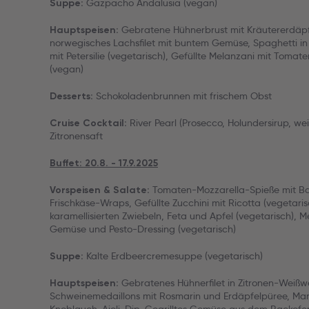
Gazpacho Andalusia (vegan)
Suppe:
Gebratene Hühnerbrust mit Kräutererdäpfe
Hauptspeisen:
norwegisches Lachsfilet mit buntem Gemüse, Spaghetti in
mit Petersilie (vegetarisch), Gefüllte Melanzani mit Toma
(vegan)
Schokoladenbrunnen mit frischem Obst
Desserts:
River Pearl (Prosecco, Holundersirup, we
Cruise Cocktail:
Zitronensaft
Buffet: 20.8. - 17.9.2025
Tomaten-Mozzarella-Spieße mit Basi
Vorspeisen & Salate:
Frischkäse-Wraps, Gefüllte Zucchini mit Ricotta (vegetaris
karamellisierten Zwiebeln, Feta und Apfel (vegetarisch), M
Gemüse und Pesto-Dressing (vegetarisch)
Kalte Erdbeercremesuppe (vegetarisch)
Suppe:
Gebratenes Hühnerfilet in Zitronen-Weiß
Hauptspeisen:
Schweinemedaillons mit Rosmarin und Erdäpfelpüree, Mari