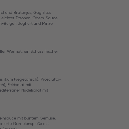
l und Bratenjus, Gegrilltes
 leichter Zitronen-Obers-Sauce
ten-Bulgur, Joghurt und Minze
ißer Wermut, ein Schuss frischer
likum (vegetarisch), Prosciutto-
ch), Feldsalat mit
editerraner Nudelsalat mit
weinsauce mit buntem Gemüse,
nierte Garnelenspieße mit