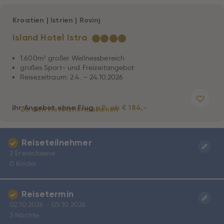
Kroatien
|
Istrien
|
Rovinj
Island Hotel Istra
★
★
★
★
1.600m² großer Wellnessbereich
großes Sport- und Freizeitangebot
Reisezeitraum: 2.4. – 24.10.2026
Ihr Angebot ohne Flug
p.P. ab € 184,-
Zu den Hotelinformationen
Reiseteilnehmer
2 Erwachsene
0 Kinder
Reisetermin
02.10.2026 - 05.10.2026
3 Nächte