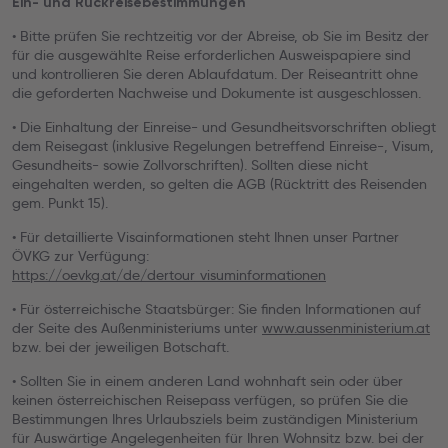
Ein- und Rückreisebestimmungen
• Bitte prüfen Sie rechtzeitig vor der Abreise, ob Sie im Besitz der
für die ausgewählte Reise erforderlichen Ausweispapiere sind
und kontrollieren Sie deren Ablaufdatum. Der Reiseantritt ohne
die geforderten Nachweise und Dokumente ist ausgeschlossen.
• Die Einhaltung der Einreise- und Gesundheitsvorschriften obliegt
dem Reisegast (inklusive Regelungen betreffend Einreise-, Visum,
Gesundheits- sowie Zollvorschriften). Sollten diese nicht
eingehalten werden, so gelten die AGB (Rücktritt des Reisenden
gem. Punkt 15).
• Für detaillierte Visainformationen steht Ihnen unser Partner
ÖVKG zur Verfügung:
https://oevkg.at/de/dertour_visuminformationen
• Für österreichische Staatsbürger: Sie finden Informationen auf
der Seite des Außenministeriums unter
www.aussenministerium.at
bzw. bei der jeweiligen Botschaft.
• Sollten Sie in einem anderen Land wohnhaft sein oder über
keinen österreichischen Reisepass verfügen, so prüfen Sie die
Bestimmungen Ihres Urlaubsziels beim zuständigen Ministerium
für Auswärtige Angelegenheiten für Ihren Wohnsitz bzw. bei der