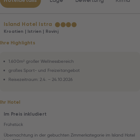
Hoteldetails
Lage
Bewertung
Klima
Island Hotel Istra
★
★
★
★
Kroatien | Istrien | Rovinj
Ihre Highlights
1.600m² großer Wellnessbereich
großes Sport- und Freizeitangebot
Reisezeitraum: 2.4. – 24.10.2026
Ihr Hotel
Im Preis inkludiert
Frühstück
Übernachtung in der gebuchten Zimmerkategorie im Island Hotel