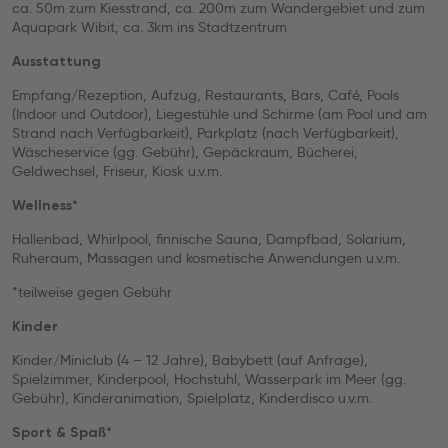
ca. 50m zum Kiesstrand, ca. 200m zum Wandergebiet und zum
Aquapark Wibit, ca. 3km ins Stadtzentrum
Ausstattung
Empfang/Rezeption, Aufzug, Restaurants, Bars, Café, Pools
(Indoor und Outdoor), Liegestühle und Schirme (am Pool und am
Strand nach Verfügbarkeit), Parkplatz (nach Verfügbarkeit),
Wäscheservice (gg. Gebühr), Gepäckraum, Bücherei,
Geldwechsel, Friseur, Kiosk u.v.m.
Wellness*
Hallenbad, Whirlpool, finnische Sauna, Dampfbad, Solarium,
Ruheraum, Massagen und kosmetische Anwendungen u.v.m.
*teilweise gegen Gebühr
Kinder
Kinder/Miniclub (4 – 12 Jahre), Babybett (auf Anfrage),
Spielzimmer, Kinderpool, Hochstuhl, Wasserpark im Meer (gg.
Gebühr), Kinderanimation, Spielplatz, Kinderdisco u.v.m.
Sport & Spaß*