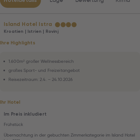
Hoteldetails
Lage
Bewertung
Klima
Island Hotel Istra
★
★
★
★
Kroatien | Istrien | Rovinj
Ihre Highlights
1.600m² großer Wellnessbereich
großes Sport- und Freizeitangebot
Reisezeitraum: 2.4. – 24.10.2026
Ihr Hotel
Im Preis inkludiert
Frühstück
Übernachtung in der gebuchten Zimmerkategorie im Island Hotel