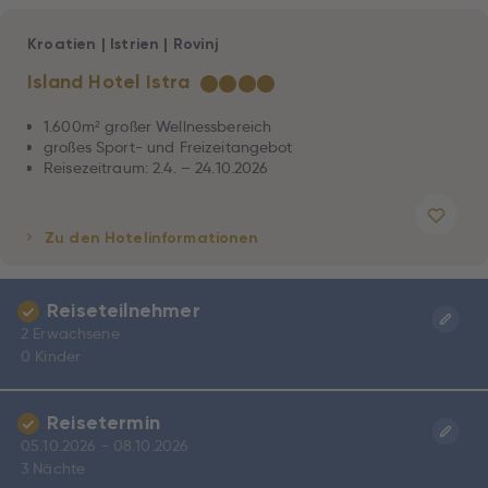
Kroatien
|
Istrien
|
Rovinj
Island Hotel Istra
★
★
★
★
1.600m² großer Wellnessbereich
großes Sport- und Freizeitangebot
Reisezeitraum: 2.4. – 24.10.2026
Zu den Hotelinformationen
Reiseteilnehmer
2 Erwachsene
0 Kinder
Reisetermin
05.10.2026 - 08.10.2026
3 Nächte