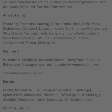
ca. 50m zum Kiesstrand, ca. 200m zum Wandergebiet und zum
Aquapark Wibit, ca. 3km ins Stadtzentrum
Ausstattung
Empfang/Rezeption, Aufzug, Restaurants, Bars, Café, Pools
(Indoor und Outdoor), Liegestühle und Schirme (am Pool und am
Strand nach Verfügbarkeit), Parkplatz (nach Verfügbarkeit),
Wäscheservice (gg. Gebühr), Gepäckraum, Bücherei,
Geldwechsel, Friseur, Kiosk u.v.m.
Wellness*
Hallenbad, Whirlpool, finnische Sauna, Dampfbad, Solarium,
Ruheraum, Massagen und kosmetische Anwendungen u.v.m.
*teilweise gegen Gebühr
Kinder
Kinder/Miniclub (4 – 12 Jahre), Babybett (auf Anfrage),
Spielzimmer, Kinderpool, Hochstuhl, Wasserpark im Meer (gg.
Gebühr), Kinderanimation, Spielplatz, Kinderdisco u.v.m.
Sport & Spaß*