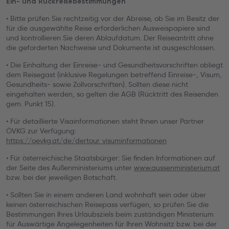
Ein- und Rückreisebestimmungen
• Bitte prüfen Sie rechtzeitig vor der Abreise, ob Sie im Besitz der
für die ausgewählte Reise erforderlichen Ausweispapiere sind
und kontrollieren Sie deren Ablaufdatum. Der Reiseantritt ohne
die geforderten Nachweise und Dokumente ist ausgeschlossen.
• Die Einhaltung der Einreise- und Gesundheitsvorschriften obliegt
dem Reisegast (inklusive Regelungen betreffend Einreise-, Visum,
Gesundheits- sowie Zollvorschriften). Sollten diese nicht
eingehalten werden, so gelten die AGB (Rücktritt des Reisenden
gem. Punkt 15).
• Für detaillierte Visainformationen steht Ihnen unser Partner
ÖVKG zur Verfügung:
https://oevkg.at/de/dertour_visuminformationen
• Für österreichische Staatsbürger: Sie finden Informationen auf
der Seite des Außenministeriums unter
www.aussenministerium.at
bzw. bei der jeweiligen Botschaft.
• Sollten Sie in einem anderen Land wohnhaft sein oder über
keinen österreichischen Reisepass verfügen, so prüfen Sie die
Bestimmungen Ihres Urlaubsziels beim zuständigen Ministerium
für Auswärtige Angelegenheiten für Ihren Wohnsitz bzw. bei der