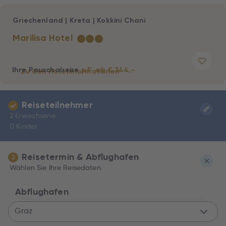
Griechenland
|
Kreta
|
Kokkini Chani
Marilisa Hotel
★
★
★
Ihre Pauschalreise
p.P. ab € 344,-
Zu den Hotelinformationen
Reiseteilnehmer
2 Erwachsene
0 Kinder
Reisetermin & Abflughafen
2
Wählen Sie Ihre Reisedaten.
Abflughafen
Graz