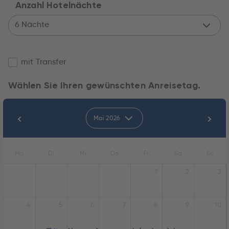
Anzahl Hotelnächte
6 Nächte
mit Transfer
Wählen Sie Ihren gewünschten Anreisetag.
Mai 2026
Mo
Di
Mi
Do
Fr
Sa
So
1
2
3
4
5
6
7
8
9
10