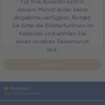
Für Ihre Auswahl sind in
11
12
13
14
15
16
17
diesem Monat leider keine
Angebote verfügbar. Nutzen
18
19
20
21
22
23
24
Sie bitte die Blätterfunktion im
Kalender und wählen Sie
25
26
27
28
29
30
31
einen anderen Reisemonat
aus.
Auswählen
Flugzeiten
3
Noch kein Flug gewählt.