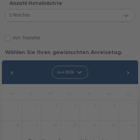
Anzahl Hotelnächte
5 Nächte
mit Transfer
Wählen Sie Ihren gewünschten Anreisetag.
Juni 2026
Mo
Di
Mi
Do
Fr
Sa
So
1
2
3
4
5
6
7
8
9
10
11
12
13
14