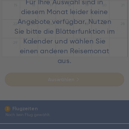
Für Ihre Auswahl sind in
15
16
17
18
19
20
21
diesem Monat leider keine
Angebote verfügbar. Nutzen
22
23
24
25
26
27
28
Sie bitte die Blätterfunktion im
Kalender und wählen Sie
29
30
einen anderen Reisemonat
aus.
Auswählen
Flugzeiten
3
Noch kein Flug gewählt.