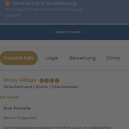
Zimmertyp & Verpflegung
4
Noch kein Zimmer und keine Verpflegung
gewählt.
Schritt 2 von 5
Hoteldetails
Lage
Bewertung
Klima
Mitos Village
★
★
★
★
Griechenland | Kreta | Chersonissos
Ihr Hotel
Ihre Vorteile
Neu im Programm
Die Hotelanlage verzaubert mit ihrer Lage im malerischen