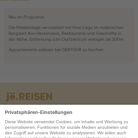
Neu im Programm
Die Hotelanlage verzaubert mit ihrer Lage im malerischen
Bergdorf Ano Hersonissos, Restaurants und Geschäfte in
der Nähe, Entfernung zum Dorfzentrum weniger als 200m.
Appartements exklusiv bei DERTOUR zu buchen
Warum jö?
Service