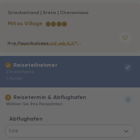
Griechenland
|
Kreta
|
Chersonissos
Mitos Village
★
★
★
★
Ihre Pauschalreise
p.P. ab € 271,-
Zu den Hotelinformationen
Reiseteilnehmer
2 Erwachsene
0 Kinder
Reisetermin & Abflughafen
2
Wählen Sie Ihre Reisedaten.
Abflughafen
Linz